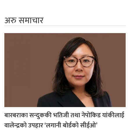
अरु समाचार
बारबराका सन्दुककी भतिजी तथा नेपोकिड यांकीलाई
वालेन्द्रको उपहार ‘लगानी बोर्डको सीईओ’