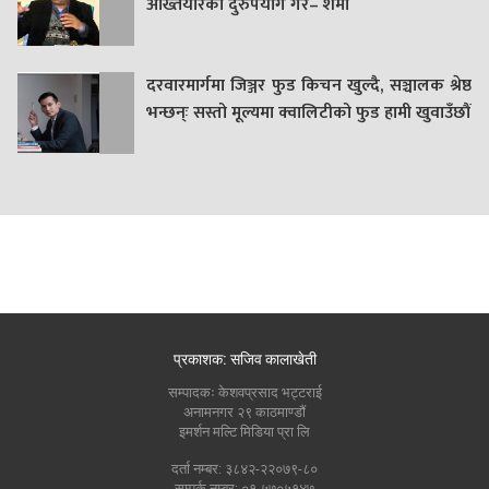
अख्तियारको दुरुपयोग गरे– शर्मा
दरवारमार्गमा जिञ्जर फुड किचन खुल्दै, सञ्चालक श्रेष्ठ
भन्छन्ः सस्तो मूल्यमा क्वालिटीको फुड हामी खुवाउँछौं
प्रकाशक: सजिव कालाखेती
सम्पादकः केशवप्रसाद भट्टराई
अनामनगर २९ काठमाण्डौं
इमर्शन मल्टि मिडिया प्रा लि
दर्ता नम्बर: ३८४२-२२०७९-८०
सम्पर्क नम्बर: ०१-५७०५१४७