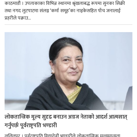
काठमाडौं । उपत्यकाका विभिन्न स्थानमा श्रृंखलाबद्ध रूपमा सुनका सिक्री
तथा नगद लुटपाटमा संलग्न ‘कर्मा समूह’का नाइकेसहित पाँच जनालाई
प्रहरीले पक्राउ...
लोकतान्त्रिक मूल्य सुदृढ बनाउन अग्रज नेताको आदर्श आत्मसात्
गर्नुपर्छः पूर्वराष्ट्रपति भण्डारी
ललितपुर । पूर्वराष्ट्रपति विद्यादेवी भण्डारीले लोकतान्त्रिक मूल्यमान्यता,