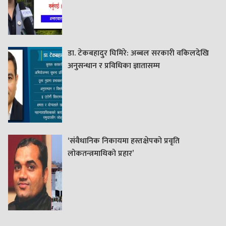
डा. टेकबहादुर घिमिरे: अब्बल सरकारी वकिलदेखि
अनुसन्धान र प्रविधिका ज्ञातासम्म
‘संवैधानिक निकायमा हस्तक्षेपको प्रवृति
लोकतन्त्रमाथिको प्रहार’