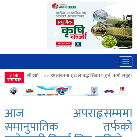
Togg
navig
>>
उपत्यकामा श्रृंखलाबद्ध सिक्री लुट्ने ‘कर्मा समूह’का नाइकेसहित पाँच पक्रा
ताजा
समाचार
आज अपराह्नसम्ममा
समानुपातिक तर्फको