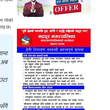
ाण गरेको
भनाइ छ।
लामा
 अब
एउटा
सँगै