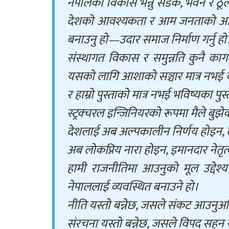
नेपालको विकास भन्नु सडक, भवन र ठूला
देशको आवश्यकता र आम जनताको आशालाई
बनाउनु हो—उदार समाज निर्माण गर्नु हो
संस्थागत विकास र समुन्नति कुनै कागज
यसको लागि आशाको सञ्चार मात्र नभई क
र हाम्रो पुस्ताको मात्र नभई भविष्यका पु
स्ट्रक्चरल इन्जिनियरको रूपमा मैले बुझे
देशलाई अब अल्पकालीन निर्णय होइन, द
अब लोकप्रिय नारा होइन, इमानदार नेतृ
हामी राजनीतिमा आउनुको मूल उद्देश्य
नेपाललाई व्यवस्थित बनाउने हो।
नीति यस्तो बन्नेछ, जसले संकट आउनुअघ
संरचना यस्तो बन्नेछ, जसले विपद् सहन