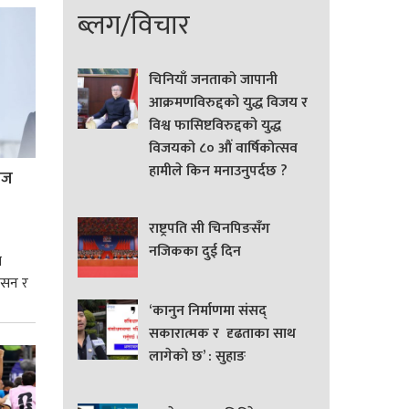
ब्लग/विचार
चिनियाँ जनताको जापानी
आक्रमणविरुद्दको युद्ध विजय र
विश्व फासिष्टविरुद्दको युद्ध
विजयको ८० औं वार्षिकोत्सव
हामीले किन मनाउनुपर्दछ ?
्रज
राष्ट्रपति सी चिनपिङसँग
नजिकका दुई दिन
े
शासन र
‘कानुन निर्माणमा संसद्
्मसात्
सकारात्मक र दृढताका साथ
लागेको छ’ : सुहाङ