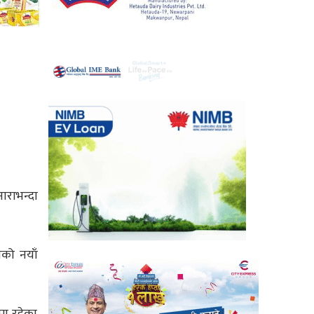
नाराभन्दा
णको नयाँ
मा रहेका