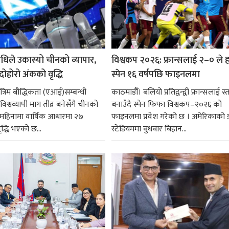
धिले उकास्यो चीनको व्यापार,
विश्वकप २०२६: फ्रान्सलाई २–० ले हर
 दोहोरो अंकको वृद्धि
स्पेन १६ वर्षपछि फाइनलमा
रिम बौद्धिकता (एआई)सम्बन्धी
काठमाडौँ। बलियो प्रतिद्वन्द्वी फ्रान्सलाई स्त
िश्वव्यापी माग तीव्र बनेसँगै चीनको
बनाउँदै स्पेन फिफा विश्वकप–२०२६ को
न महिनामा वार्षिक आधारमा २७
फाइनलमा प्रवेश गरेको छ । अमेरिकाको
ृद्धि भएको छ...
स्टेडियममा बुधबार बिहान...