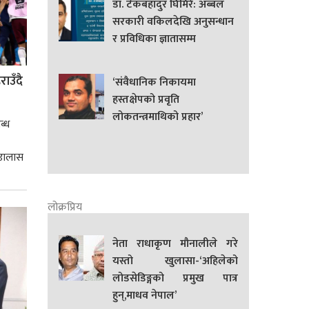
डा. टेकबहादुर घिमिरे: अब्बल
सरकारी वकिलदेखि अनुसन्धान
र प्रविधिका ज्ञातासम्म
ाउँदै
‘संवैधानिक निकायमा
हस्तक्षेपको प्रवृति
लोकतन्त्रमाथिको प्रहार’
ब्ध
 डालास
लोक्रप्रिय
नेता राधाकृण मौनालीले गरे
यस्तो खुलासा-‘अहिलेको
लोडसेडिङ्गको प्रमुख पात्र
हुन्,माधव नेपाल’