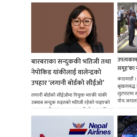
उपत्यकामा 
बारबराका सन्दुककी भतिजी तथा
समूह’का 
नेपोकिड यांकीलाई वालेन्द्रको
काठमाडौं ।
उपहार ‘लगानी बोर्डको सीईओ’
श्रृंखलाबद
लुटपाटमा स
लगानी बोर्डको सीईओमा नियुक्त भएकी यांकी
पाँच जनालाई
उक्याब सन्दुक रुइतको भतिजी रहेको पाइएको
छ। तत्कालीन समयमा महाकालीको अञ्चलाधिश
नै बनेका जोन...