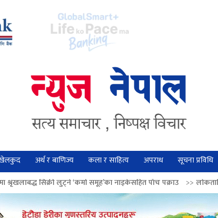
खेलकुद
अर्थ र बाणिज्य
कला र साहित्य
अपराध
सूचना प्रविधि
 लुट्ने ‘कर्मा समूह’का नाइकेसहित पाँच पक्राउ
>>
लोकतान्त्रिक मूल्य सुदृढ बनाउ