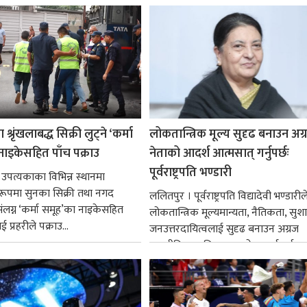
श्रृंखलाबद्ध सिक्री लुट्ने ‘कर्मा
लोकतान्त्रिक मूल्य सुदृढ बनाउन अग
नाइकेसहित पाँच पक्राउ
नेताको आदर्श आत्मसात् गर्नुपर्छः
पूर्वराष्ट्रपति भण्डारी
 उपत्यकाका विभिन्न स्थानमा
्ध रूपमा सुनका सिक्री तथा नगद
ललितपुर । पूर्वराष्ट्रपति विद्यादेवी भण्डारील
ंलग्न ‘कर्मा समूह’का नाइकेसहित
लोकतान्त्रिक मूल्यमान्यता, नैतिकता, सु
 प्रहरीले पक्राउ...
जनउत्तरदायित्वलाई सुदृढ बनाउन अग्रज
राजनीतिक व्यक्तित्वहरूको आदर्शलाई आत
गर्न आवश्यक...