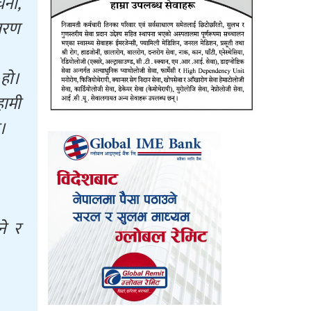
चना,
ावरण
 हो।
हामी
ो।
ने र