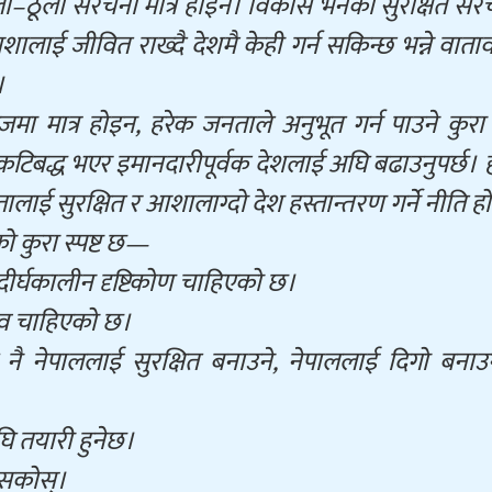
–ठूला संरचना मात्र होइन। विकास भनेको सुरक्षित संर
 जीवित राख्दै देशमै केही गर्न सकिन्छ भन्ने वात
।
मा मात्र होइन, हरेक जनताले अनुभूत गर्न पाउने कुरा
टिबद्ध भएर इमानदारीपूर्वक देशलाई अघि बढाउनुपर्छ। 
स्तालाई सुरक्षित र आशालाग्दो देश हस्तान्तरण गर्ने नीति ह
को कुरा स्पष्ट छ—
ीर्घकालीन दृष्टिकोण चाहिएको छ।
त्व चाहिएको छ।
 नै नेपाललाई सुरक्षित बनाउने, नेपाललाई दिगो बनाउ
ि तयारी हुनेछ।
 सकोस्।