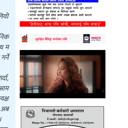
लियो
ुनिक
ाथ म
र्ने
्दा,
ी आम
यक्ष
। अब
।