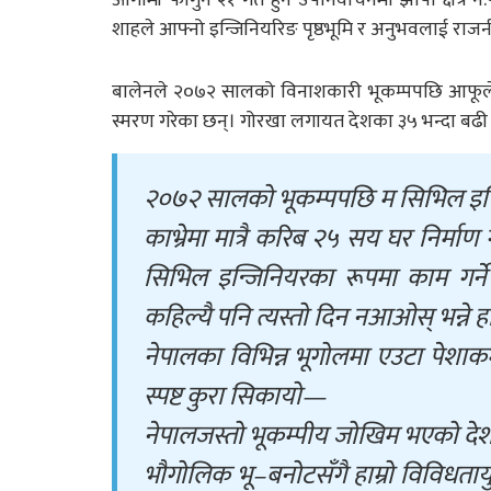
शाहले आफ्नो इन्जिनियरिङ पृष्ठभूमि र अनुभवलाई राजनीति
बालेनले २०७२ सालको विनाशकारी भूकम्पपछि आफूले ए
स्मरण गरेका छन्। गोरखा लगायत देशका ३५ भन्दा बढी
२०७२ सालको भूकम्पपछि म सिभिल इन्जि
काभ्रेमा मात्रै करिब २५ सय घर निर्मा
सिभिल इन्जिनियरका रूपमा काम गर्
कहिल्यै पनि त्यस्तो दिन नआओस् भन्ने ह
नेपालका विभिन्न भूगोलमा एउटा पेशाकर
स्पष्ट कुरा सिकायो—
नेपालजस्तो भूकम्पीय जोखिम भएको देश
भौगोलिक भू–बनोटसँगै हाम्रो विविधत