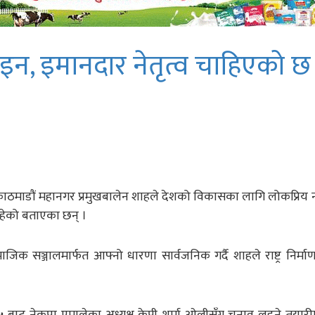
ोइन, इमानदार नेतृत्व चाहिएको छ
ा एवं काठमाडौं महानगर प्रमुखबालेन शाहले देशको विकासका लागि लोकप्रिय 
रहेको बताएका छन् ।
िक सञ्जालमार्फत आफ्नो धारणा सार्वजनिक गर्दै शाहले राष्ट्र निर्मा
नं.५ बाट नेकपा एमालेका अध्यक्ष केपी शर्मा ओलीसँग चुनाव लड्ने तयारी