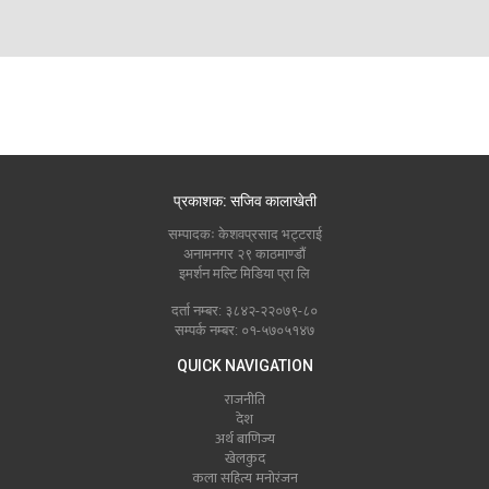
प्रकाशक: सजिव कालाखेती
सम्पादकः केशवप्रसाद भट्टराई
अनामनगर २९ काठमाण्डौं
इमर्शन मल्टि मिडिया प्रा लि
दर्ता नम्बर: ३८४२-२२०७९-८०
सम्पर्क नम्बर: ०१-५७०५१४७
QUICK NAVIGATION
राजनीति
देश
अर्थ बाणिज्य
खेलकुद
कला सहित्य मनोरंजन