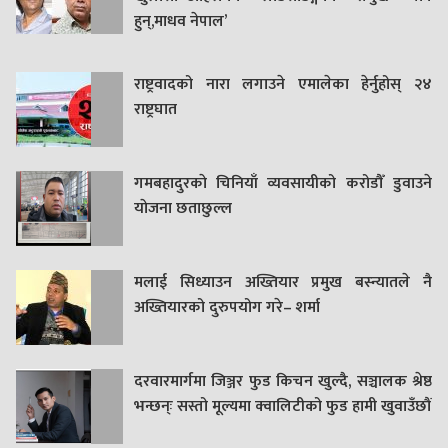
हुन्,माधव नेपाल’
राष्ट्रवादको नारा लगाउने एमालेका हेर्नुहोस् २४
राष्ट्रघात
गमबहादुरकाे चिनियाँ व्यवसायीको करोडौँ डुवाउने
याेजना छताछुल्ल
मलाई सिध्याउन अख्तियार प्रमुख बस्न्यातले नै
अख्तियारको दुरुपयोग गरे– शर्मा
दरवारमार्गमा जिञ्जर फुड किचन खुल्दै, सञ्चालक श्रेष्ठ
भन्छन्ः सस्तो मूल्यमा क्वालिटीको फुड हामी खुवाउँछौं