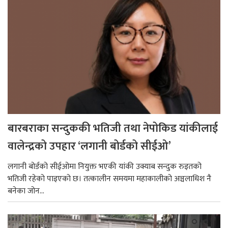
बारबराका सन्दुककी भतिजी तथा नेपोकिड यांकीलाई
वालेन्द्रको उपहार ‘लगानी बोर्डको सीईओ’
लगानी बोर्डको सीईओमा नियुक्त भएकी यांकी उक्याब सन्दुक रुइतको
भतिजी रहेको पाइएको छ। तत्कालीन समयमा महाकालीको अञ्चलाधिश नै
बनेका जोन...