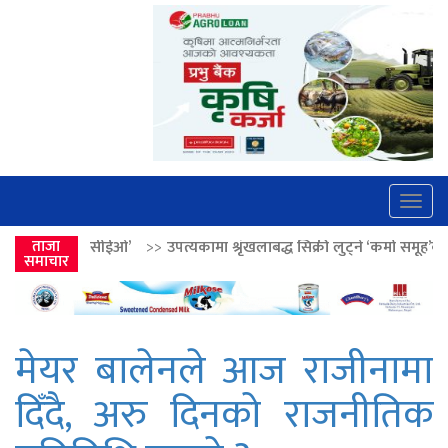
Togg
navig
>>
ताजा
उपत्यकामा श्रृंखलाबद्ध सिक्री लुट्ने ‘कर्मा समूह’का नाइकेसहित पाँच पक्रा
समाचार
मेयर बालेनले आज राजीनामा
दिँदै, अरु दिनको राजनीतिक