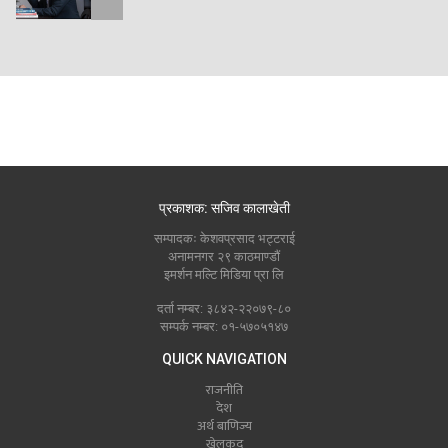
प्रकाशक: सजिव कालाखेती
सम्पादकः केशवप्रसाद भट्टराई
अनामनगर २९ काठमाण्डौं
इमर्शन मल्टि मिडिया प्रा लि
दर्ता नम्बर: ३८४२-२२०७९-८०
सम्पर्क नम्बर: ०१-५७०५१४७
QUICK NAVIGATION
राजनीति
देश
अर्थ बाणिज्य
खेलकुद