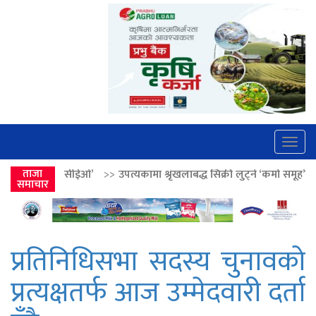
Togg
navig
>>
उपत्यकामा श्रृंखलाबद्ध सिक्री लुट्ने ‘कर्मा समूह’का नाइकेसहित पाँच पक्राउ
ताजा
समाचार
प्रतिनिधिसभा सदस्य चुनावको
प्रत्यक्षतर्फ आज उम्मेदवारी दर्ता