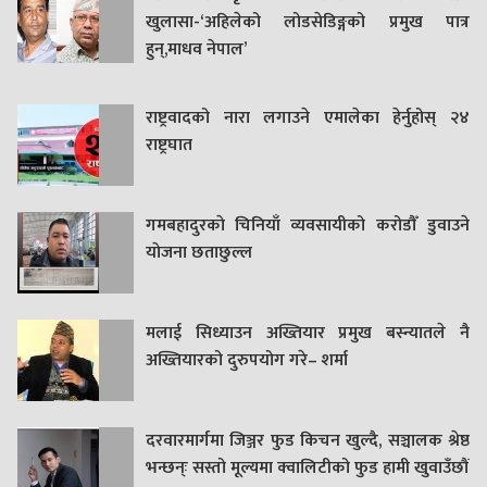
खुलासा-‘अहिलेको लोडसेडिङ्गको प्रमुख पात्र
हुन्,माधव नेपाल’
राष्ट्रवादको नारा लगाउने एमालेका हेर्नुहोस् २४
राष्ट्रघात
गमबहादुरकाे चिनियाँ व्यवसायीको करोडौँ डुवाउने
याेजना छताछुल्ल
मलाई सिध्याउन अख्तियार प्रमुख बस्न्यातले नै
अख्तियारको दुरुपयोग गरे– शर्मा
दरवारमार्गमा जिञ्जर फुड किचन खुल्दै, सञ्चालक श्रेष्ठ
भन्छन्ः सस्तो मूल्यमा क्वालिटीको फुड हामी खुवाउँछौं