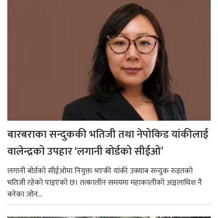
बारबराका सन्दुककी भतिजी तथा नेपोकिड यांकीलाई
वालेन्द्रको उपहार ‘लगानी बोर्डको सीईओ’
लगानी बोर्डको सीईओमा नियुक्त भएकी यांकी उक्याब सन्दुक रुइतको
भतिजी रहेको पाइएको छ। तत्कालीन समयमा महाकालीको अञ्चलाधिश नै
बनेका जोन...