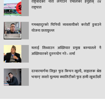
राष्ट्रवादको नारा लगाउने एमालेका हेर्नुहोस् २४
राष्ट्रघात
गमबहादुरकाे चिनियाँ व्यवसायीको करोडौँ डुवाउने
याेजना छताछुल्ल
मलाई सिध्याउन अख्तियार प्रमुख बस्न्यातले नै
अख्तियारको दुरुपयोग गरे– शर्मा
दरवारमार्गमा जिञ्जर फुड किचन खुल्दै, सञ्चालक श्रेष्ठ
भन्छन्ः सस्तो मूल्यमा क्वालिटीको फुड हामी खुवाउँछौं