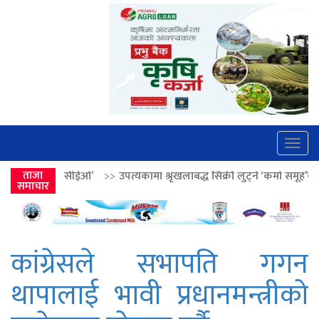
Togg
navig
’
>>
ताजा
उपत्यकामा श्रृंखलाबद्ध सिक्री लुट्ने ‘कर्मा समूह’का नाइकेसहित पाँच पक्रा
समाचार
कांग्रेसले सभापति गगन
थापालाई भावी प्रधानमन्त्रीको