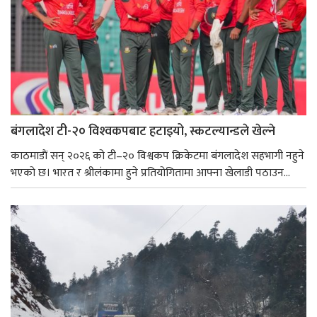
बंगलादेश टी-२० विश्‍वकपबाट हटाइयो, स्कटल्यान्डले खेल्ने
काठमाडाैं सन् २०२६ को टी–२० विश्वकप क्रिकेटमा बंगलादेश सहभागी नहुने
भएको छ। भारत र श्रीलंकामा हुने प्रतियोगितामा आफ्ना खेलाडी पठाउन...