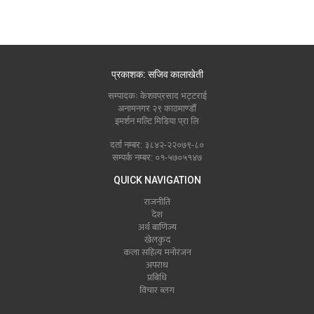
प्रकाशक: सजिव कालाखेती
सम्पादकः केशवप्रसाद भट्टराई
अनामनगर २९ काठमाण्डौं
इमर्शन मल्टि मिडिया प्रा लि
दर्ता नम्बर: ३८४२-२२०७९-८०
सम्पर्क नम्बर: ०१-५७०५१४७
QUICK NAVIGATION
राजनीति
देश
अर्थ बाणिज्य
खेलकुद
कला सहित्य मनोरंजन
अपराध
प्रबिधि
विचार ब्लग