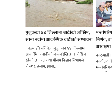
मुलुकका ४४ जिल्लामा बाढीको जोखिम,
मन्त्रीपरि
साना नदीमा आकस्मिक बाढीको सम्भावना
निर्णय, व
अध्यक्षमा म
काठमाडौँ। यतिबेला मुलुकका ४४ जिल्लामा
आकस्मिक बाढीको मध्यमदेखि उच्च जोखिम
काठमाडौँ । प
रहेको छ ।जल तथा मौसम विज्ञान विभागले
कार्यालय 
पाँचथर, इलाम, झापा,...
मन्त्रीपरिष
छ । यसैक्र