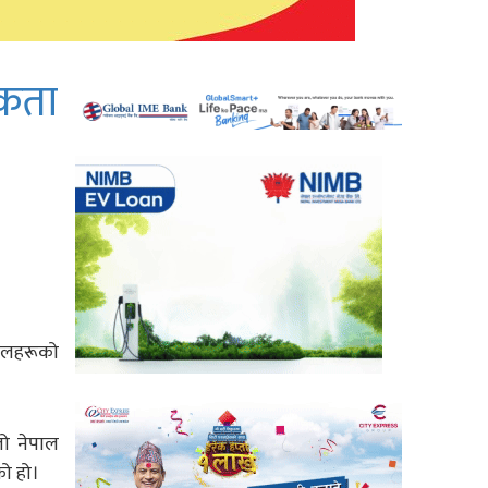
िकता
 दलहरूको
यालो नेपाल
को हो।