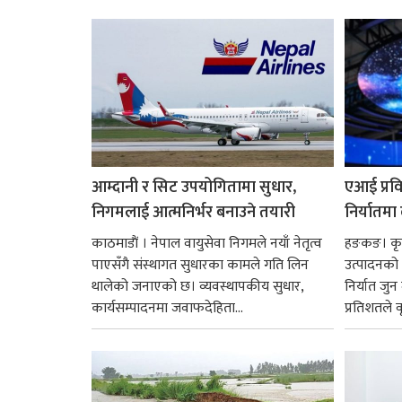
छ। तत्कालीन समयमा महाकालीको अञ्चलाधिश
नै बनेका जोन...
आम्दानी र सिट उपयोगितामा सुधार,
एआई प्रवि
निगमलाई आत्मनिर्भर बनाउने तयारी
निर्यातमा
काठमाडाैं । नेपाल वायुसेवा निगमले नयाँ नेतृत्व
हङकङ। कृत्
पाएसँगै संस्थागत सुधारका कामले गति लिन
उत्पादनको व
थालेको जनाएको छ। व्यवस्थापकीय सुधार,
निर्यात जु
कार्यसम्पादनमा जवाफदेहिता...
प्रतिशतले व