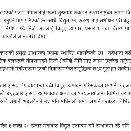
एको पत्रमा नेपाललाई ऊर्जा सुरक्षामा सबल र सक्षम राष्ट्रका रूपमा विक
 गर्नुपर्ने माग गरिएको छ। साथै, विद्युत् ऐन, २०४९ लाई संशोधन गरी बहु व
 निर्माण गर्दै निजी क्षेत्रलाई विद्युत् व्यापार, प्रसारण तथा वितरणम
ेश कार्कीले जानकारी दिए।
र विकासको प्रमुख आधारका रूपमा स्थापित भइसकेको छ। “सबैभन्दा ब
क दलहरूले घोषणापत्रमै निजी क्षेत्रमैत्री नीति स्पष्ट रूपमा उल्लेख गर्नुपर
णमा सहभागी नगरिएसम्म ऊर्जा विकासमार्फत समृद्धिको लक्ष्य पूरा हुन सक्दैन
३ हजार ३ सय मेगावाटभन्दा बढी विद्युत् उत्पादन गरिसकेको छ भने ५ ह
यस्तै, ३६ हजार ३ सय ३६ मेगावाट क्षमताका ९५८ आयोजना विभिन्न चरण
ँ बराबरको लगानी भइसकेको भए पनि पछिल्लो समय लगानीकर्ताहरू विभिन्
१ लाख २० हजार मेगावाट विद्युत् उत्पादन गर्ने सम्भावना रहे पनि