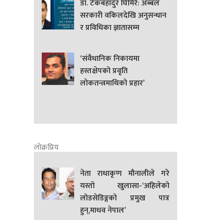
डा. टेकबहादुर घिमिरे: अब्बल
सरकारी वकिलदेखि अनुसन्धान
र प्रविधिका ज्ञातासम्म
‘संवैधानिक निकायमा
हस्तक्षेपको प्रवृति
लोकतन्त्रमाथिको प्रहार’
लोक्रप्रिय
नेता राधाकृण मौनालीले गरे
यस्तो खुलासा-‘अहिलेको
लोडसेडिङ्गको प्रमुख पात्र
हुन्,माधव नेपाल’