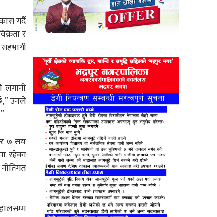
ास गर्दै
िक्रेता र
ा सहभागी
ढी लगानी
्छ,” उनले
।”
जार ७ सय
मा रहेका
न नीतिगत
 हालसम्म