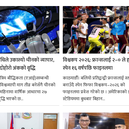
राजनीतिक व्यक्तित्वहरूको आदर्शलाई आत
गर्न आवश्यक...
धिले उकास्यो चीनको व्यापार,
विश्वकप २०२६: फ्रान्सलाई २–० ले हर
 दोहोरो अंकको वृद्धि
स्पेन १६ वर्षपछि फाइनलमा
रिम बौद्धिकता (एआई)सम्बन्धी
काठमाडौँ। बलियो प्रतिद्वन्द्वी फ्रान्सलाई स्त
िश्वव्यापी माग तीव्र बनेसँगै चीनको
बनाउँदै स्पेन फिफा विश्वकप–२०२६ को
न महिनामा वार्षिक आधारमा २७
फाइनलमा प्रवेश गरेको छ । अमेरिकाको
ृद्धि भएको छ...
स्टेडियममा बुधबार बिहान...