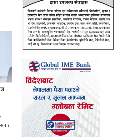
्रज
े
शासन र