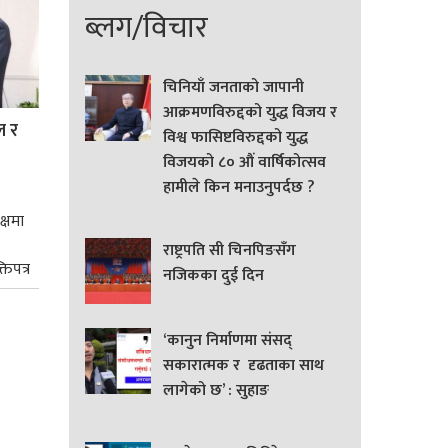
ब्लग/विचार
चिनियाँ जनताको जापानी
आक्रमणविरुद्दको युद्ध विजय र
ल र
विश्व फासिष्टविरुद्दको युद्ध
विजयको ८० औं वार्षिकोत्सव
हामीले किन मनाउनुपर्दछ ?
क्षमा
राष्ट्रपति सी चिनपिङसँग
तिपत्र
नजिकका दुई दिन
‘कानुन निर्माणमा संसद्
सकारात्मक र दृढताका साथ
लागेको छ’ : सुहाङ