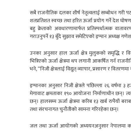
सबै राजनीतिक दलका शीर्ष नेतृत्वलाई सम्बोधन गरी पठाइ
शतप्रतिशत स्वच्छ तथा हरित ऊर्जा प्रयोग गर्ने देश घोषणा
बहु क्रेताको अवधारणामार्फत प्रतिस्पर्धात्मक वातावरण
गराउनुपर्ने १३ बुँदे सुझाव समेटिएको इप्पान अध्यक्ष गण
उनका अनुसार हाल ऊर्जा क्षेत्र मुलुकको समृद्धि 
भित्रिएको ऊर्जा क्षेत्रमा थप लगानी आकर्षित गर्न राजनीति
भने, “निजी क्षेत्रलाई विद्युत् व्यापार, प्रसारण र वितर
इप्पानका अनुसार निजी क्षेत्रले पछिल्ला २६ वर्षमा 
मेगावाट क्षमताका १९० आयोजना निर्माणाधीन छन्। त्
छन्। हालसम्म ऊर्जा क्षेत्रमा करिब १३ खर्ब रुपैया
तथा संरचनागत चुनौतीको सामना गरिरहेका छन्।
जल तथा ऊर्जा आयोगको अध्ययनअनुसार नेपालमा करिब 