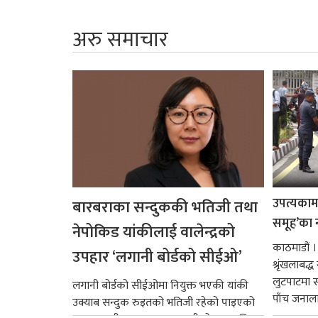
अरु समाचार
उपत्यकामा 
बारबराका सन्दुककी भतिजी तथा
समूह’का 
नेपोकिड यांकीलाई वालेन्द्रको
काठमाडौं ।
उपहार ‘लगानी बोर्डको सीईओ’
श्रृंखलाबद
लुटपाटमा स
लगानी बोर्डको सीईओमा नियुक्त भएकी यांकी
पाँच जनालाई
उक्याब सन्दुक रुइतको भतिजी रहेको पाइएको