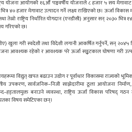
्ट्रिय योजना आयोगको १६औँ पञ्चवर्षीय योजनाले ८ हजार ५ सय मेगावाट
 भित्र ४० हजार मेगावाट उत्पादन गर्ने लक्ष्य राखिएको छ। ऊर्जा विकास मा
तेस्रो राष्ट्रिय निर्धारित योगदान (एनडीसी) अनुसार सन् २०३० भित्र १
य तय गरिएको छ।
पीए) खुला गरी स्वदेशी तथा विदेशी लगानी आकर्षित गर्नुपर्ने, सन् २०४५ भ
 छुट्टै योजना आवश्यक रहेको र आवश्यक परे ऊर्जा सङ्कटकाल घोषणा गरी उत
षयहरूमा विद्युत् खपत बढाउन उद्योग र पूर्वाधार विकासमा राज्यको भूमिक
गर्ने वित्तीय उपकरण, सार्वजनिक–निजी साझेदारीमा ठूला आयोजना निर्माण
 बन्द–हड्तालमुक्त बनाउने व्यवस्था, राष्ट्रिय ऊर्जा विकास परिषद् गठन
गायतका विषय समेटिएका छन्।