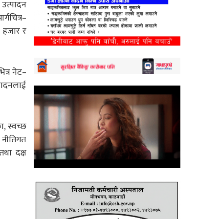
 उत्पादन
र्गचित्र–
४ हजार र
ित्र नेट–
्पादनलाई
ा, स्वच्छ
, नीतिगत
 तथा दक्ष