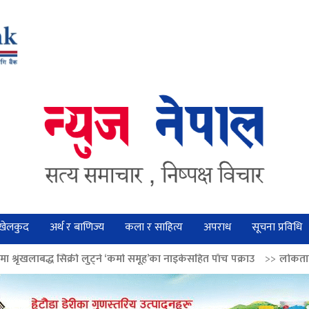
खेलकुद
अर्थ र बाणिज्य
कला र साहित्य
अपराध
सूचना प्रविधि
ी लुट्ने ‘कर्मा समूह’का नाइकेसहित पाँच पक्राउ
>>
लोकतान्त्रिक मूल्य सुदृढ बनाउ