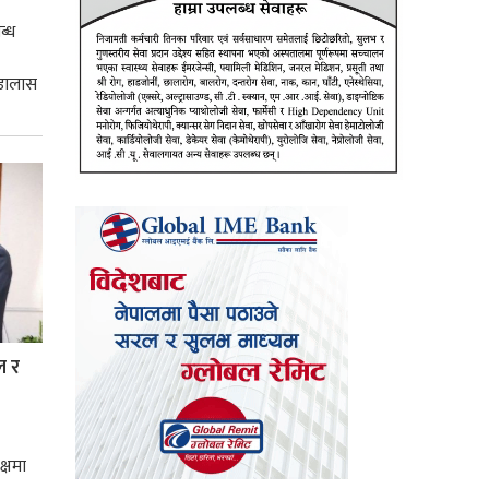
ब्ध
 डालास
ल र
क्षमा