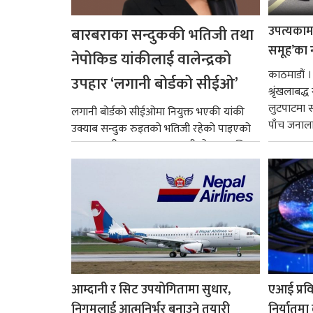
उपत्यकामा 
बारबराका सन्दुककी भतिजी तथा
समूह’का 
नेपोकिड यांकीलाई वालेन्द्रको
काठमाडौं ।
उपहार ‘लगानी बोर्डको सीईओ’
श्रृंखलाबद
लुटपाटमा स
लगानी बोर्डको सीईओमा नियुक्त भएकी यांकी
पाँच जनालाई
उक्याब सन्दुक रुइतको भतिजी रहेको पाइएको
छ। तत्कालीन समयमा महाकालीको अञ्चलाधिश
नै बनेका जोन...
आम्दानी र सिट उपयोगितामा सुधार,
एआई प्रवि
निगमलाई आत्मनिर्भर बनाउने तयारी
निर्यातमा