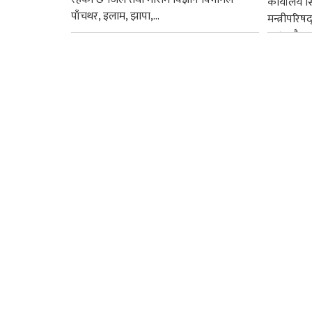
कार्यालय 
पाँचथर, इलाम, झापा,...
मन्त्रीपरिष
छ । यसैक्र