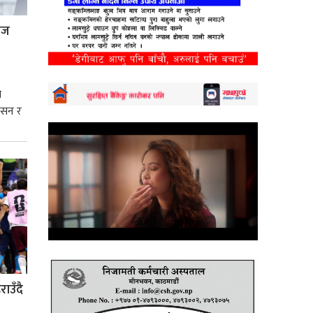
्रज
े
शासन र
्मसात्
ाउँदै