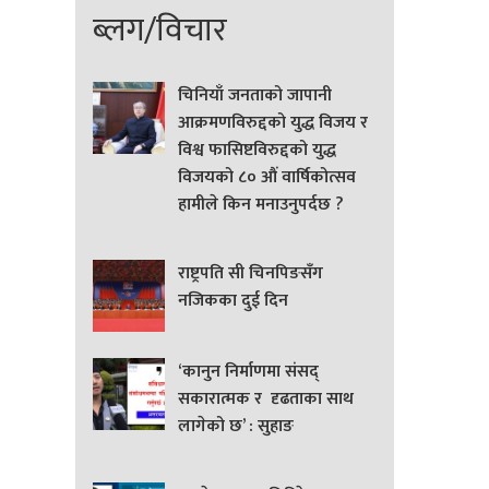
ब्लग/विचार
चिनियाँ जनताको जापानी
आक्रमणविरुद्दको युद्ध विजय र
विश्व फासिष्टविरुद्दको युद्ध
विजयको ८० औं वार्षिकोत्सव
हामीले किन मनाउनुपर्दछ ?
राष्ट्रपति सी चिनपिङसँग
नजिकका दुई दिन
‘कानुन निर्माणमा संसद्
सकारात्मक र दृढताका साथ
लागेको छ’ : सुहाङ