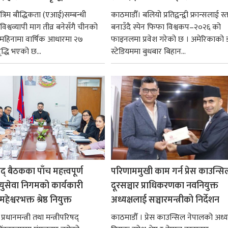
रिम बौद्धिकता (एआई)सम्बन्धी
काठमाडौँ। बलियो प्रतिद्वन्द्वी फ्रान्सलाई स्त
िश्वव्यापी माग तीव्र बनेसँगै चीनको
बनाउँदै स्पेन फिफा विश्वकप–२०२६ को
न महिनामा वार्षिक आधारमा २७
फाइनलमा प्रवेश गरेको छ । अमेरिकाको
ृद्धि भएको छ...
स्टेडियममा बुधबार बिहान...
षद् बैठकका पाँच महत्त्वपूर्ण
परिणाममुखी काम गर्न प्रेस काउन्सि
ायुसेवा निगमको कार्यकारी
दूरसञ्चार प्राधिकरणका नवनियुक्त
हेश्वरभक्त श्रेष्ठ नियुक्त
अध्यक्षलाई सञ्चारमन्त्रीको निर्देशन
्रधानमन्त्री तथा मन्त्रीपरिषद्
काठमाडौँ । प्रेस काउन्सिल नेपालको अध्य