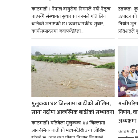
काठमाडाैं । नेपाल वायुसेवा निगमले नयाँ नेतृत्व
हङकङ। कृत्
पाएसँगै संस्थागत सुधारका कामले गति लिन
उत्पादनको व
थालेको जनाएको छ। व्यवस्थापकीय सुधार,
निर्यात जु
कार्यसम्पादनमा जवाफदेहिता...
प्रतिशतले व
मुलुकका ४४ जिल्लामा बाढीको जोखिम,
मन्त्रीपरि
साना नदीमा आकस्मिक बाढीको सम्भावना
निर्णय, व
अध्यक्षमा म
काठमाडौँ। यतिबेला मुलुकका ४४ जिल्लामा
आकस्मिक बाढीको मध्यमदेखि उच्च जोखिम
काठमाडौँ । प
रहेको छ ।जल तथा मौसम विज्ञान विभागले