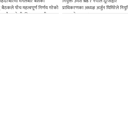
सिंहदरबारमा मंगलबार बसेको
नियुक्त उमेश श्रेष्ठ र नेपाल दूरसञ्चार
द् बैठकले पाँच महत्वपूर्ण निर्णय गरेको
प्राधिकरणका अध्यक्ष अर्जुन घिमिरेले नियुक्
ममा बैडकले बीउबिजनसम्बन्धी...
ग्रहण गरेका छन्।...