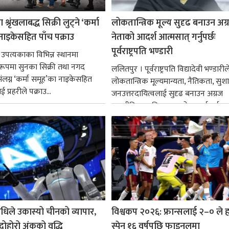
श्रृंखलाबद्ध सिक्री लुट्ने ‘कर्मा
लोकतान्त्रिक मूल्य सुदृढ बनाउन अग
नाइकेसहित पाँच पक्राउ
नेताको आदर्श आत्मसात् गर्नुपर्छः
पूर्वराष्ट्रपति भण्डारी
 उपत्यकाका विभिन्न स्थानमा
्ध रूपमा सुनका सिक्री तथा नगद
ललितपुर । पूर्वराष्ट्रपति विद्यादेवी भण्डारील
ंलग्न ‘कर्मा समूह’का नाइकेसहित
लोकतान्त्रिक मूल्यमान्यता, नैतिकता, सु
 प्रहरीले पक्राउ...
जनउत्तरदायित्वलाई सुदृढ बनाउन अग्रज
राजनीतिक व्यक्तित्वहरूको आदर्शलाई आत
गर्न आवश्यक...
धिले उकास्यो चीनको व्यापार,
विश्वकप २०२६: फ्रान्सलाई २–० ले हर
 दोहोरो अंकको वृद्धि
स्पेन १६ वर्षपछि फाइनलमा