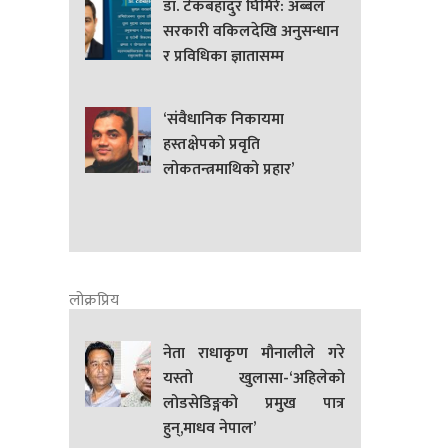
डा. टेकबहादुर घिमिरे: अब्बल
सरकारी वकिलदेखि अनुसन्धान
र प्रविधिका ज्ञातासम्म
‘संवैधानिक निकायमा
हस्तक्षेपको प्रवृति
लोकतन्त्रमाथिको प्रहार’
लोक्रप्रिय
नेता राधाकृण मौनालीले गरे
यस्तो खुलासा-‘अहिलेको
लोडसेडिङ्गको प्रमुख पात्र
हुन्,माधव नेपाल’