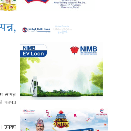
्न,
 सम्पन्न
ि मतपत्र
ए । उनका