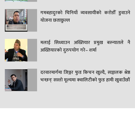
गमबहादुरकाे चिनियाँ व्यवसायीको करोडौँ डुवाउने
याेजना छताछुल्ल
मलाई सिध्याउन अख्तियार प्रमुख बस्न्यातले नै
अख्तियारको दुरुपयोग गरे– शर्मा
दरवारमार्गमा जिञ्जर फुड किचन खुल्दै, सञ्चालक श्रेष्ठ
भन्छन्ः सस्तो मूल्यमा क्वालिटीको फुड हामी खुवाउँछौं