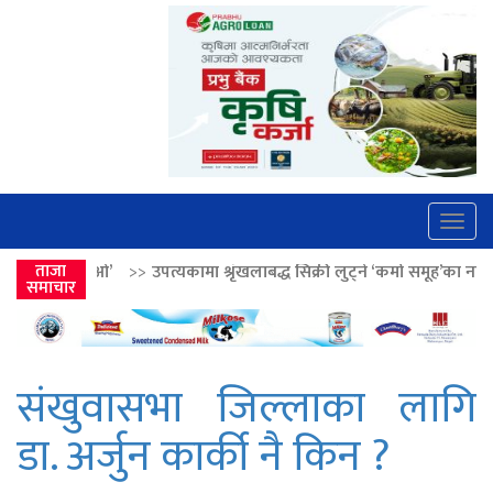
Togg
navig
पत्यकामा श्रृंखलाबद्ध सिक्री लुट्ने ‘कर्मा समूह’का नाइकेसहित पाँच पक्राउ
ताजा
>>
समाचार
संखुवासभा जिल्लाका लागि
डा. अर्जुन कार्की नै किन ?