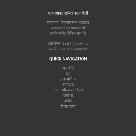
प्रकाशक: सजिव कालाखेती
सम्पादकः केशवप्रसाद भट्टराई
अनामनगर २९ काठमाण्डौं
इमर्शन मल्टि मिडिया प्रा लि
दर्ता नम्बर: ३८४२-२२०७९-८०
सम्पर्क नम्बर: ०१-५७०५१४७
QUICK NAVIGATION
राजनीति
देश
अर्थ बाणिज्य
खेलकुद
कला सहित्य मनोरंजन
अपराध
प्रबिधि
विचार ब्लग