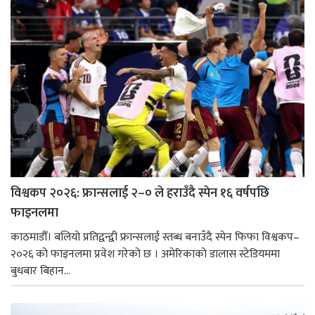
विश्वकप २०२६: फ्रान्सलाई २–० ले हराउँदै स्पेन १६ वर्षपछि
फाइनलमा
काठमाडौँ। बलियो प्रतिद्वन्द्वी फ्रान्सलाई स्तब्ध बनाउँदै स्पेन फिफा विश्वकप–
२०२६ को फाइनलमा प्रवेश गरेको छ । अमेरिकाको डालास स्टेडियममा
बुधबार बिहान...