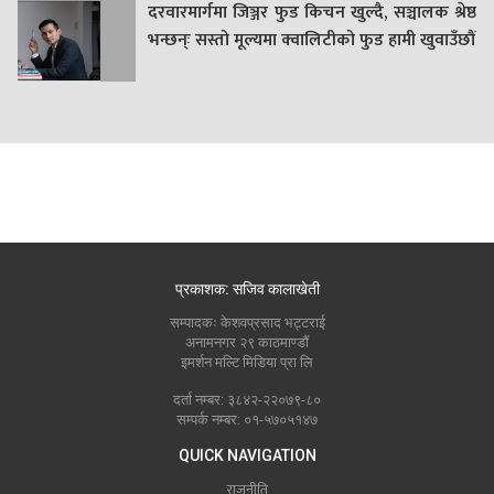
दरवारमार्गमा जिञ्जर फुड किचन खुल्दै, सञ्चालक श्रेष्ठ
भन्छन्ः सस्तो मूल्यमा क्वालिटीको फुड हामी खुवाउँछौं
प्रकाशक: सजिव कालाखेती
सम्पादकः केशवप्रसाद भट्टराई
अनामनगर २९ काठमाण्डौं
इमर्शन मल्टि मिडिया प्रा लि
दर्ता नम्बर: ३८४२-२२०७९-८०
सम्पर्क नम्बर: ०१-५७०५१४७
QUICK NAVIGATION
राजनीति