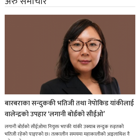
अरु समाचार
बारबराका सन्दुककी भतिजी तथा नेपोकिड यांकीलाई
वालेन्द्रको उपहार ‘लगानी बोर्डको सीईओ’
लगानी बोर्डको सीईओमा नियुक्त भएकी यांकी उक्याब सन्दुक रुइतको
भतिजी रहेको पाइएको छ। तत्कालीन समयमा महाकालीको अञ्चलाधिश नै