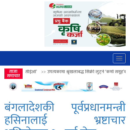
Togg
navig
>>
उपत्यकामा श्रृंखलाबद्ध सिक्री लुट्ने ‘कर्मा समूह’का नाइकेसहित पाँच पक्राउ
ताजा
समाचार
बंगलादेशकी पूर्वप्रधानमन्त्री
हसिनालाई भ्रष्टाचार