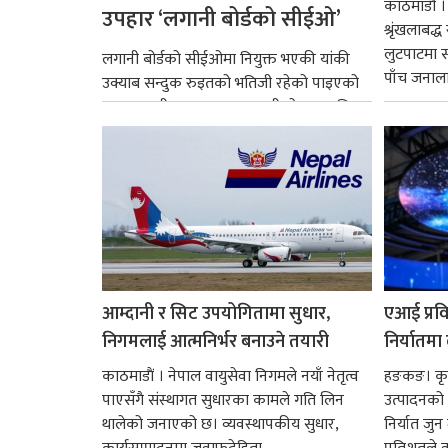
काठमाडौं ।
उपहार ‘लगानी बोर्डको सीईओ’
श्रृंखलाबद
लुटपाटमा स
लगानी बोर्डको सीईओमा नियुक्त भएकी यांकी
पाँच जनालाई
उक्याब सन्दुक रुइतको भतिजी रहेको पाइएको
छ। तत्कालीन समयमा महाकालीको अञ्चलाधिश
नै बनेका जोन...
आम्दानी र सिट उपयोगितामा सुधार,
एआई प्रवि
निगमलाई आत्मनिर्भर बनाउने तयारी
निर्यातमा
काठमाडाैं । नेपाल वायुसेवा निगमले नयाँ नेतृत्व
हङकङ। कृत्
पाएसँगै संस्थागत सुधारका कामले गति लिन
उत्पादनको व
थालेको जनाएको छ। व्यवस्थापकीय सुधार,
निर्यात जु