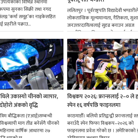
 उपत्यकाका विभिन्न स्थानमा
्ध रूपमा सुनका सिक्री तथा नगद
ललितपुर । पूर्वराष्ट्रपति विद्यादेवी भण्डारील
ंलग्न ‘कर्मा समूह’का नाइकेसहित
लोकतान्त्रिक मूल्यमान्यता, नैतिकता, सु
 प्रहरीले पक्राउ...
जनउत्तरदायित्वलाई सुदृढ बनाउन अग्रज
राजनीतिक व्यक्तित्वहरूको आदर्शलाई आत
गर्न आवश्यक...
धिले उकास्यो चीनको व्यापार,
विश्वकप २०२६: फ्रान्सलाई २–० ले हर
 दोहोरो अंकको वृद्धि
स्पेन १६ वर्षपछि फाइनलमा
रिम बौद्धिकता (एआई)सम्बन्धी
काठमाडौँ। बलियो प्रतिद्वन्द्वी फ्रान्सलाई स्त
िश्वव्यापी माग तीव्र बनेसँगै चीनको
बनाउँदै स्पेन फिफा विश्वकप–२०२६ को
न महिनामा वार्षिक आधारमा २७
फाइनलमा प्रवेश गरेको छ । अमेरिकाको