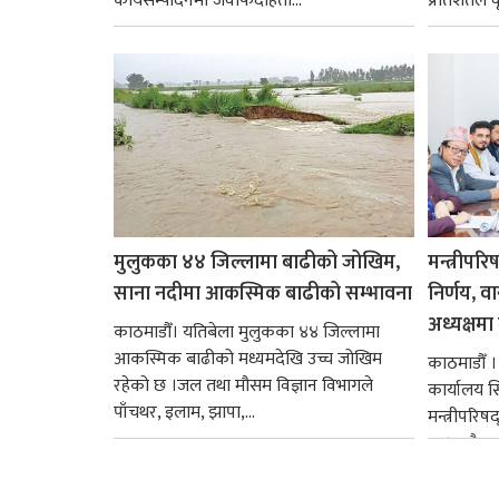
कार्यसम्पादनमा जवाफदेहिता...
प्रतिशतले व
मुलुकका ४४ जिल्लामा बाढीको जोखिम,
मन्त्रीपरि
साना नदीमा आकस्मिक बाढीको सम्भावना
निर्णय, व
अध्यक्षमा म
काठमाडौँ। यतिबेला मुलुकका ४४ जिल्लामा
आकस्मिक बाढीको मध्यमदेखि उच्च जोखिम
काठमाडौँ । प
रहेको छ ।जल तथा मौसम विज्ञान विभागले
कार्यालय 
पाँचथर, इलाम, झापा,...
मन्त्रीपरिष
छ । यसैक्र