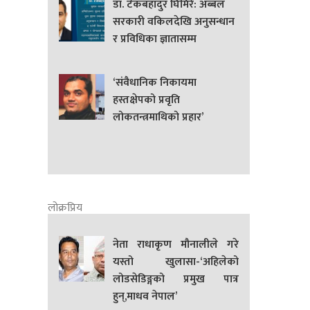
डा. टेकबहादुर घिमिरे: अब्बल
सरकारी वकिलदेखि अनुसन्धान
र प्रविधिका ज्ञातासम्म
‘संवैधानिक निकायमा
हस्तक्षेपको प्रवृति
लोकतन्त्रमाथिको प्रहार’
लोक्रप्रिय
नेता राधाकृण मौनालीले गरे
यस्तो खुलासा-‘अहिलेको
लोडसेडिङ्गको प्रमुख पात्र
हुन्,माधव नेपाल’