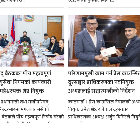
ृद्धि भएको छ...
स्टेडियममा बुधबार बिहान...
षद् बैठकका पाँच महत्त्वपूर्ण
परिणाममुखी काम गर्न प्रेस काउन्सि
ायुसेवा निगमको कार्यकारी
दूरसञ्चार प्राधिकरणका नवनियुक्त
हेश्वरभक्त श्रेष्ठ नियुक्त
अध्यक्षलाई सञ्चारमन्त्रीको निर्देशन
्रधानमन्त्री तथा मन्त्रीपरिषद्
काठमाडौँ । प्रेस काउन्सिल नेपालको अध्य
सिंहदरबारमा मंगलबार बसेको
नियुक्त उमेश श्रेष्ठ र नेपाल दूरसञ्चार
द् बैठकले पाँच महत्वपूर्ण निर्णय गरेको
प्राधिकरणका अध्यक्ष अर्जुन घिमिरेले नियुक्
ममा बैडकले बीउबिजनसम्बन्धी...
ग्रहण गरेका छन्।...