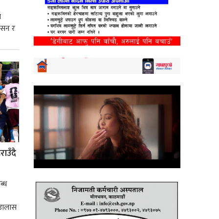
े
शासन र
्मसात्
ाउँदै
ब्ध
 डालास