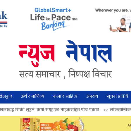
खेलकुद
अर्थ र बाणिज्य
कला र साहित्य
अपराध
सूचना प्रविधि
े ‘कर्मा समूह’का नाइकेसहित पाँच पक्राउ
>>
लोकतान्त्रिक मूल्य सुदृढ बनाउन अग्र