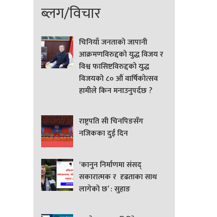
ब्लग/विचार
चिनियाँ जनताको जापानी
आक्रमणविरुद्दको युद्ध विजय र
विश्व फासिष्टविरुद्दको युद्ध
विजयको ८० औं वार्षिकोत्सव
हामीले किन मनाउनुपर्दछ ?
राष्ट्रपति सी चिनपिङसँग
नजिकका दुई दिन
‘कानुन निर्माणमा संसद्
सकारात्मक र दृढताका साथ
लागेको छ’ : सुहाङ