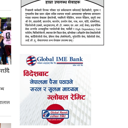
्मसात्
ाउँदै
ब्ध
 डालास