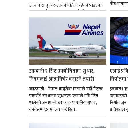
पाँच जनालाई
उक्याब सन्दुक रुइतको भतिजी रहेको पाइएको
छ। तत्कालीन समयमा महाकालीको अञ्चलाधिश
नै बनेका जोन...
आम्दानी र सिट उपयोगितामा सुधार,
एआई प्रवि
निगमलाई आत्मनिर्भर बनाउने तयारी
निर्यातमा
काठमाडाैं । नेपाल वायुसेवा निगमले नयाँ नेतृत्व
हङकङ। कृत्
पाएसँगै संस्थागत सुधारका कामले गति लिन
उत्पादनको व
थालेको जनाएको छ। व्यवस्थापकीय सुधार,
निर्यात जु
कार्यसम्पादनमा जवाफदेहिता...
प्रतिशतले व