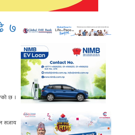
ढे ७
ाएको छ ।
जेल सजाय