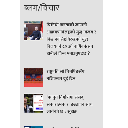
ब्लग/विचार
चिनियाँ जनताको जापानी
आक्रमणविरुद्दको युद्ध विजय र
विश्व फासिष्टविरुद्दको युद्ध
विजयको ८० औं वार्षिकोत्सव
हामीले किन मनाउनुपर्दछ ?
राष्ट्रपति सी चिनपिङसँग
नजिकका दुई दिन
‘कानुन निर्माणमा संसद्
सकारात्मक र दृढताका साथ
लागेको छ’ : सुहाङ