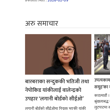
प्रकाशित मिति :
2026-02-09
अरु समाचार
उपत्यकामा 
बारबराका सन्दुककी भतिजी तथा
समूह’का 
नेपोकिड यांकीलाई वालेन्द्रको
काठमाडौं ।
उपहार ‘लगानी बोर्डको सीईओ’
श्रृंखलाबद
लुटपाटमा स
लगानी बोर्डको सीईओमा नियुक्त भएकी यांकी