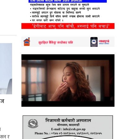
्रज
े
शासन र