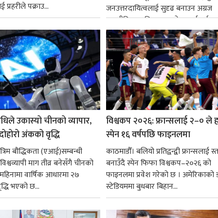
 प्रहरीले पक्राउ...
जनउत्तरदायित्वलाई सुदृढ बनाउन अग्रज
राजनीतिक व्यक्तित्वहरूको आदर्शलाई आत
गर्न आवश्यक...
धिले उकास्यो चीनको व्यापार,
विश्वकप २०२६: फ्रान्सलाई २–० ले हर
 दोहोरो अंकको वृद्धि
स्पेन १६ वर्षपछि फाइनलमा
रिम बौद्धिकता (एआई)सम्बन्धी
काठमाडौँ। बलियो प्रतिद्वन्द्वी फ्रान्सलाई स्त
िश्वव्यापी माग तीव्र बनेसँगै चीनको
बनाउँदै स्पेन फिफा विश्वकप–२०२६ को
न महिनामा वार्षिक आधारमा २७
फाइनलमा प्रवेश गरेको छ । अमेरिकाको
ृद्धि भएको छ...
स्टेडियममा बुधबार बिहान...