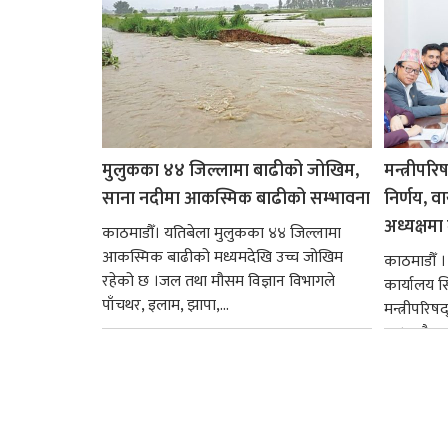
मुलुकका ४४ जिल्लामा बाढीको जोखिम,
मन्त्रीपरि
साना नदीमा आकस्मिक बाढीको सम्भावना
निर्णय, व
अध्यक्षमा म
काठमाडौँ। यतिबेला मुलुकका ४४ जिल्लामा
आकस्मिक बाढीको मध्यमदेखि उच्च जोखिम
काठमाडौँ । प
रहेको छ ।जल तथा मौसम विज्ञान विभागले
कार्यालय 
पाँचथर, इलाम, झापा,...
मन्त्रीपरिष
छ । यसैक्र