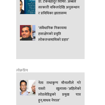
डा. टेकबहादुर घिमिरे: अब्बल
सरकारी वकिलदेखि अनुसन्धान
र प्रविधिका ज्ञातासम्म
‘संवैधानिक निकायमा
हस्तक्षेपको प्रवृति
लोकतन्त्रमाथिको प्रहार’
लोक्रप्रिय
नेता राधाकृण मौनालीले गरे
यस्तो खुलासा-‘अहिलेको
लोडसेडिङ्गको प्रमुख पात्र
हुन्,माधव नेपाल’