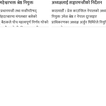
हेश्वरभक्त श्रेष्ठ नियुक्त
अध्यक्षलाई सञ्चारमन्त्रीको निर्देशन
्रधानमन्त्री तथा मन्त्रीपरिषद्
काठमाडौँ । प्रेस काउन्सिल नेपालको अध्य
सिंहदरबारमा मंगलबार बसेको
नियुक्त उमेश श्रेष्ठ र नेपाल दूरसञ्चार
द् बैठकले पाँच महत्वपूर्ण निर्णय गरेको
प्राधिकरणका अध्यक्ष अर्जुन घिमिरेले नियुक्
ममा बैडकले बीउबिजनसम्बन्धी...
ग्रहण गरेका छन्।...