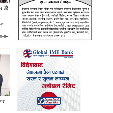
ाउँदै
ब्ध
 डालास
ल र