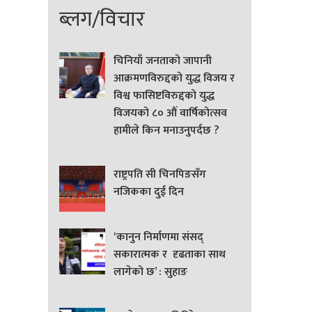
ब्लग/विचार
चिनियाँ जनताको जापानी
आक्रमणविरुद्दको युद्ध विजय र
विश्व फासिष्टविरुद्दको युद्ध
विजयको ८० औं वार्षिकोत्सव
हामीले किन मनाउनुपर्दछ ?
राष्ट्रपति सी चिनपिङसँग
नजिकका दुई दिन
‘कानुन निर्माणमा संसद्
सकारात्मक र दृढताका साथ
लागेको छ’ : सुहाङ