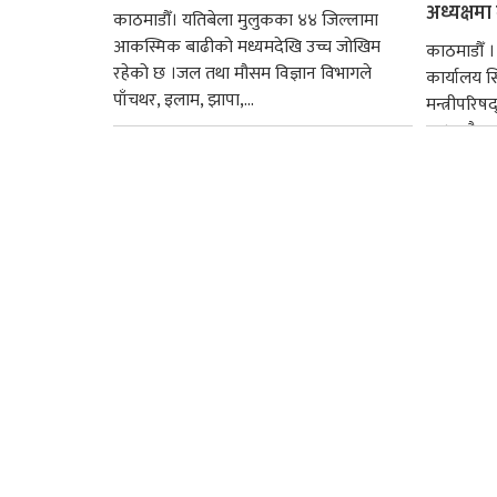
अध्यक्षमा म
काठमाडौँ। यतिबेला मुलुकका ४४ जिल्लामा
आकस्मिक बाढीको मध्यमदेखि उच्च जोखिम
काठमाडौँ । प
रहेको छ ।जल तथा मौसम विज्ञान विभागले
कार्यालय 
पाँचथर, इलाम, झापा,...
मन्त्रीपरिष
छ । यसैक्र