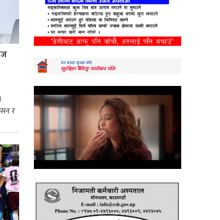
्रज
े
शासन र
्मसात्