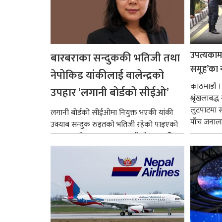
उपत्यकामा 
बारबराका सन्दुककी भतिजी तथा
समूह’का 
नेपोकिड यांकीलाई वालेन्द्रको
काठमाडौं ।
उपहार ‘लगानी बोर्डको सीईओ’
श्रृंखलाबद
लुटपाटमा स
लगानी बोर्डको सीईओमा नियुक्त भएकी यांकी
पाँच जनालाई
उक्याब सन्दुक रुइतको भतिजी रहेको पाइएको
छ। तत्कालीन समयमा महाकालीको अञ्चलाधिश
नै बनेका जोन...