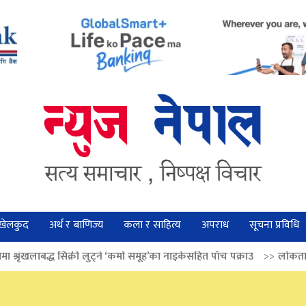
खेलकुद
अर्थ र बाणिज्य
कला र साहित्य
अपराध
सूचना प्रविधि
 लुट्ने ‘कर्मा समूह’का नाइकेसहित पाँच पक्राउ
>>
लोकतान्त्रिक मूल्य सुदृढ बनाउ