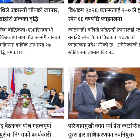
धिले उकास्यो चीनको व्यापार,
विश्वकप २०२६: फ्रान्सलाई २–० ले हर
 दोहोरो अंकको वृद्धि
स्पेन १६ वर्षपछि फाइनलमा
रिम बौद्धिकता (एआई)सम्बन्धी
काठमाडौँ। बलियो प्रतिद्वन्द्वी फ्रान्सलाई स्त
िश्वव्यापी माग तीव्र बनेसँगै चीनको
बनाउँदै स्पेन फिफा विश्वकप–२०२६ को
न महिनामा वार्षिक आधारमा २७
फाइनलमा प्रवेश गरेको छ । अमेरिकाको
ृद्धि भएको छ...
स्टेडियममा बुधबार बिहान...
षद् बैठकका पाँच महत्त्वपूर्ण
परिणाममुखी काम गर्न प्रेस काउन्सि
ायुसेवा निगमको कार्यकारी
दूरसञ्चार प्राधिकरणका नवनियुक्त