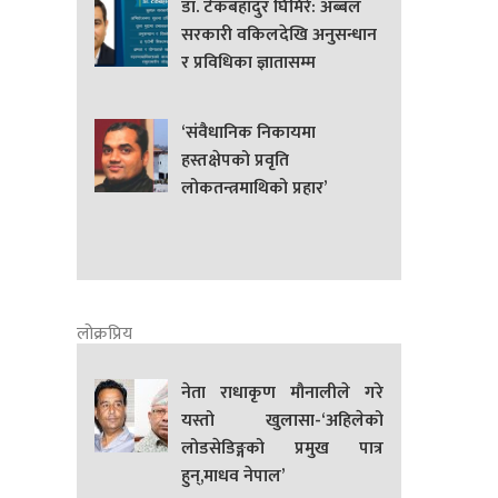
डा. टेकबहादुर घिमिरे: अब्बल
सरकारी वकिलदेखि अनुसन्धान
र प्रविधिका ज्ञातासम्म
‘संवैधानिक निकायमा
हस्तक्षेपको प्रवृति
लोकतन्त्रमाथिको प्रहार’
लोक्रप्रिय
नेता राधाकृण मौनालीले गरे
यस्तो खुलासा-‘अहिलेको
लोडसेडिङ्गको प्रमुख पात्र
हुन्,माधव नेपाल’