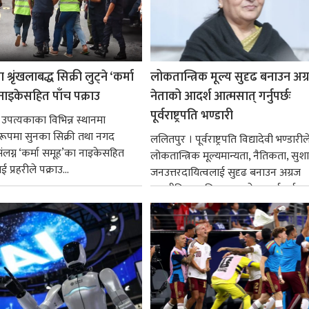
श्रृंखलाबद्ध सिक्री लुट्ने ‘कर्मा
लोकतान्त्रिक मूल्य सुदृढ बनाउन अग
नाइकेसहित पाँच पक्राउ
नेताको आदर्श आत्मसात् गर्नुपर्छः
पूर्वराष्ट्रपति भण्डारी
 उपत्यकाका विभिन्न स्थानमा
्ध रूपमा सुनका सिक्री तथा नगद
ललितपुर । पूर्वराष्ट्रपति विद्यादेवी भण्डारील
ंलग्न ‘कर्मा समूह’का नाइकेसहित
लोकतान्त्रिक मूल्यमान्यता, नैतिकता, सु
 प्रहरीले पक्राउ...
जनउत्तरदायित्वलाई सुदृढ बनाउन अग्रज
राजनीतिक व्यक्तित्वहरूको आदर्शलाई आत
गर्न आवश्यक...