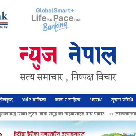
खेलकुद
अर्थ र बाणिज्य
कला र साहित्य
अपराध
सूचना प्रविधि
ने ‘कर्मा समूह’का नाइकेसहित पाँच पक्राउ
>>
लोकतान्त्रिक मूल्य सुदृढ बनाउन अग्र