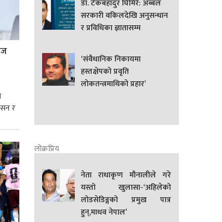
डा. टेकबहादुर घिमिरे: अब्बल
सरकारी वकिलदेखि अनुसन्धान
र प्रविधिका ज्ञातासम्म
्रज
‘संवैधानिक निकायमा
हस्तक्षेपको प्रवृति
लोकतन्त्रमाथिको प्रहार’
े
शासन र
्मसात्
लोक्रप्रिय
नेता राधाकृण मौनालीले गरे
यस्तो खुलासा-‘अहिलेको
लोडसेडिङ्गको प्रमुख पात्र
हुन्,माधव नेपाल’