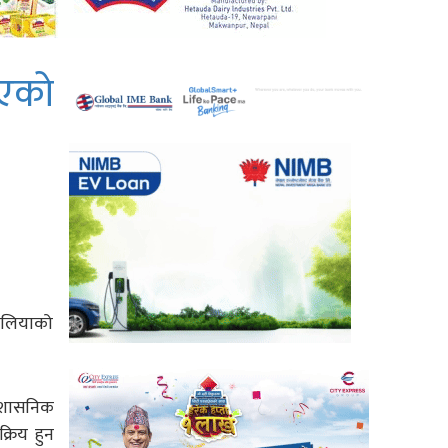
गएको
चौलियाको
रशासनिक
्रिय हुन