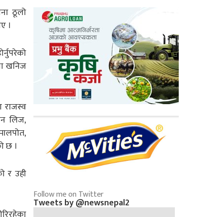
िना ठूलो
ाए ।
र्नुपरेको
तथा खनिज
ण राजस्व
लीन लिज,
 मालपोत,
को छ ।
को र उही
Follow me on Twitter
Tweets by @newsnepal2
ोरिरहेका