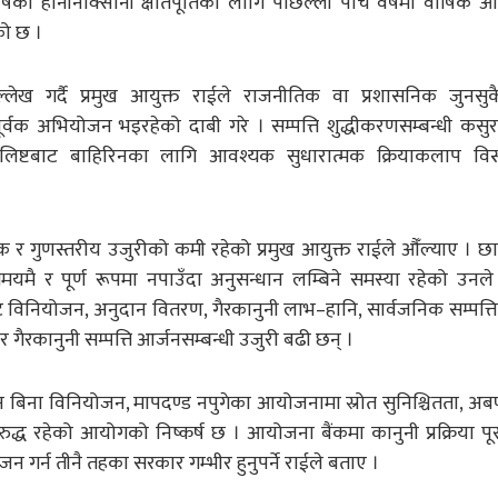
को हानीनोक्सानी क्षतिपूर्तिका लागि पछिल्लो पाँच वर्षमा वार्षिक
को छ ।
्लेख गर्दै प्रमुख आयुक्त राईले राजनीतिक वा प्रशासनिक जुनसु
र्वक अभियोजन भइरहेको दाबी गरे । सम्पत्ति शुद्धीकरणसम्बन्धी कसु
लिष्टबाट बाहिरिनका लागि आवश्यक सुधारात्मक क्रियाकलाप विस्त
क र गुणस्तरीय उजुरीको कमी रहेको प्रमुख आयुक्त राईले औँल्याए । 
यमै र पूर्ण रूपमा नपाउँदा अनुसन्धान लम्बिने समस्या रहेको उनल
िनियोजन, अनुदान वितरण, गैरकानुनी लाभ–हानि, सार्वजनिक सम्पत्तिक
 गैरकानुनी सम्पत्ति आर्जनसम्बन्धी उजुरी बढी छन् ।
ययन बिना विनियोजन, मापदण्ड नपुगेका आयोजनामा स्रोत सुनिश्चितता, अब
सनविरुद्ध रहेको आयोगको निष्कर्ष छ । आयोजना बैंकमा कानुनी प्रक्रिया 
जन गर्न तीनै तहका सरकार गम्भीर हुनुपर्ने राईले बताए ।