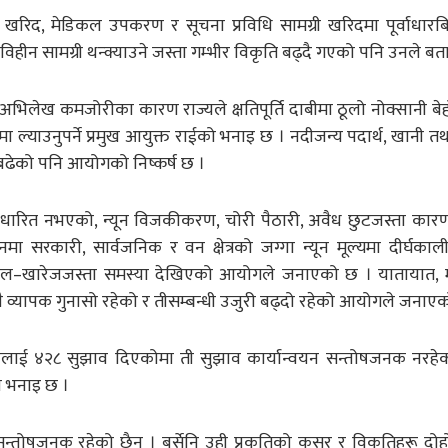
ोझै खरिद, मेडिकल उपकरण र सूचना प्रविधि सामग्री खरिदमा पूर्वाधारब
िहीन सामग्री थन्क्याउने जस्ता गम्भीर विकृति बढ्दै गएको पनि उनले बत
र अभिलेख कमजोरीका कारण राज्यले क्षतिपूर्ति दाबीमा ठूलो नोक्सानी बेहो
मा ल्याउनुपर्ने प्रमुख आयुक्त राईको भनाइ छ । नदीजन्य पदार्थ, खानी 
ि बढेको पनि आयोगको निष्कर्ष छ ।
मा आधारित नभएको, न्यून विजकीकरण, चोरी पैठारी, अवैध छुटजस्ता कार
मा सरकारी, सार्वजनिक र वन क्षेत्रको जग्गा न्यून मूल्यमा दीर्घका
 दाखिल–खारेजजस्ता समस्या देखिएको आयोगले जनाएको छ । यातायात,
अझै व्यापक गुनासो रहेको र तीसम्बन्धी उजुरी बढ्दो रहेको आयोगले जनाए
िकायलाई ४२८ सुझाव दिएकोमा ती सुझाव कार्यान्वयन सन्तोषजनक नरहे
ो भनाइ छ ।
तोषजनक रहेको छैन । बर्सेनि उही प्रकृतिको कसुर र विकृतिहरू दोह