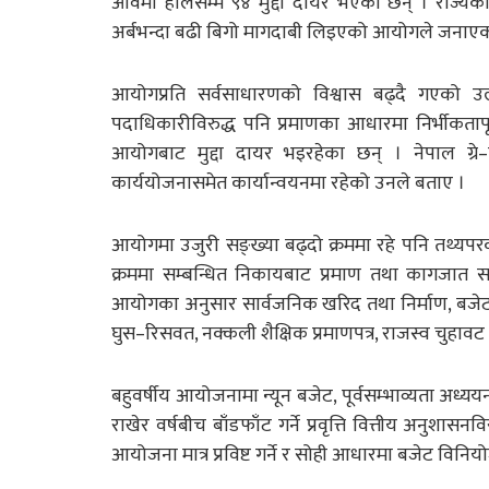
आवमा हालसम्म ९४ मुद्दा दायर भएका छन् । राज्यकोष
अर्बभन्दा बढी बिगो मागदाबी लिइएको आयोगले जनाए
आयोगप्रति सर्वसाधारणको विश्वास बढ्दै गएको उल
पदाधिकारीविरुद्ध पनि प्रमाणका आधारमा निर्भीकतापू
आयोगबाट मुद्दा दायर भइरहेका छन् । नेपाल ग्रे–
कार्ययोजनासमेत कार्यान्वयनमा रहेको उनले बताए ।
आयोगमा उजुरी सङ्ख्या बढ्दो क्रममा रहे पनि तथ्यपर
क्रममा सम्बन्धित निकायबाट प्रमाण तथा कागजात सम
आयोगका अनुसार सार्वजनिक खरिद तथा निर्माण, बजेट व
घुस–रिसवत, नक्कली शैक्षिक प्रमाणपत्र, राजस्व चुहावट र
बहुवर्षीय आयोजनामा न्यून बजेट, पूर्वसम्भाव्यता अध्
राखेर वर्षबीच बाँडफाँट गर्ने प्रवृत्ति वित्तीय अनुशा
आयोजना मात्र प्रविष्ट गर्ने र सोही आधारमा बजेट विनियो