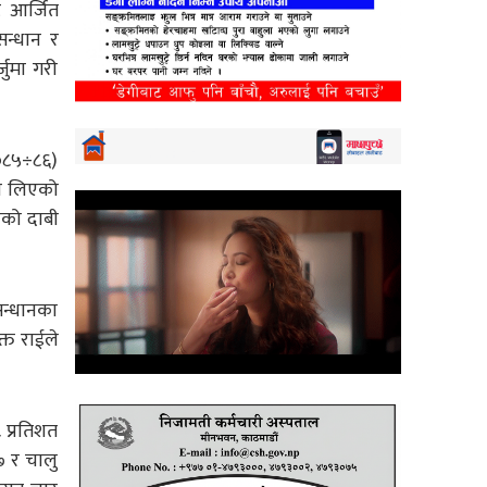
ट आर्जित
सन्धान र
जुमा गरी
२०८५÷८६)
ष्य लिएको
नको दाबी
सन्धानका
्त राईले
 प्रतिशत
७ र चालु