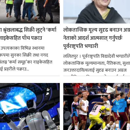
श्रृंखलाबद्ध सिक्री लुट्ने ‘कर्मा
लोकतान्त्रिक मूल्य सुदृढ बनाउन अग
नाइकेसहित पाँच पक्राउ
नेताको आदर्श आत्मसात् गर्नुपर्छः
पूर्वराष्ट्रपति भण्डारी
 उपत्यकाका विभिन्न स्थानमा
्ध रूपमा सुनका सिक्री तथा नगद
ललितपुर । पूर्वराष्ट्रपति विद्यादेवी भण्डारील
ंलग्न ‘कर्मा समूह’का नाइकेसहित
लोकतान्त्रिक मूल्यमान्यता, नैतिकता, सु
 प्रहरीले पक्राउ...
जनउत्तरदायित्वलाई सुदृढ बनाउन अग्रज
राजनीतिक व्यक्तित्वहरूको आदर्शलाई आत
गर्न आवश्यक...