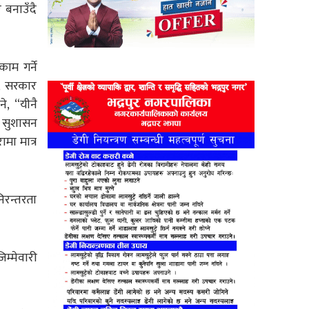
 बनाउँदै
ाम गर्ने
ि, सरकार
े, “यीनै
 सुशासन
मा मात्र
िरन्तरता
िम्मेवारी