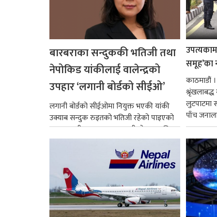
उपत्यकामा 
बारबराका सन्दुककी भतिजी तथा
समूह’का 
नेपोकिड यांकीलाई वालेन्द्रको
काठमाडौं ।
उपहार ‘लगानी बोर्डको सीईओ’
श्रृंखलाबद
लुटपाटमा स
लगानी बोर्डको सीईओमा नियुक्त भएकी यांकी
पाँच जनालाई
उक्याब सन्दुक रुइतको भतिजी रहेको पाइएको
छ। तत्कालीन समयमा महाकालीको अञ्चलाधिश
नै बनेका जोन...