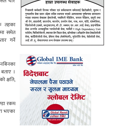
 औसत चार
कै तहका
रमा समेत
ार गर्ने
छानबिनका
े बताए ।
ो क्षति,
ण्डा रकम
पूरा भएका