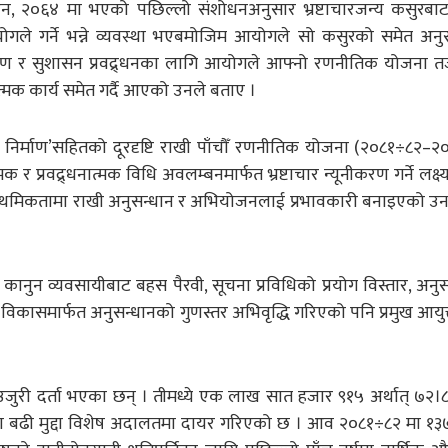
 ऐन, २०६४ मा भएको पछिल्लो संशोधनअनुसार भ्रष्टाचारजन्य कसुरबा
योगले गर्ने भन्ने व्यवस्था भएबमोजिम आयोगले सो कसुरको समेत अनु
न्त्रण र सुशासन प्रवद्र्धनका लागि आयोगले आफ्नो रणनीतिक योजना तर्
ात्मक कार्य समेत गर्दै आएको उनले बताए ।
षेत्र निर्माण’सहितको दूरदृष्टि राखी पाँचौँ रणनीतिक योजना (२०८१÷८२–
र प्रवद्र्धनात्मक विधि अवलम्बनमार्फत भ्रष्टाचार न्यूनीकरण गर्ने लक्
ाई प्राथमिकतामा राखी अनुसन्धान र अभियोजनलाई प्रभावकारी बनाइएको उ
जी कानुन व्यवसायीबाट बहस पैरवी, सूचना प्रविधिको प्रयोग विस्तार, अनु
 विकासमार्फत अनुसन्धानको गुणस्तर अभिवृद्धि गरिएको पनि प्रमुख आयुक
री दर्ता भएका छन् । तीमध्ये एक लाख सात हजार ९१५ अर्थात् ७२।८
 बढी मुद्दा विशेष अदालतमा दायर गरिएको छ । आव २०८१÷८२ मा १३