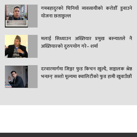
गमबहादुरकाे चिनियाँ व्यवसायीको करोडौँ डुवाउने
याेजना छताछुल्ल
मलाई सिध्याउन अख्तियार प्रमुख बस्न्यातले नै
अख्तियारको दुरुपयोग गरे– शर्मा
दरवारमार्गमा जिञ्जर फुड किचन खुल्दै, सञ्चालक श्रेष्ठ
भन्छन्ः सस्तो मूल्यमा क्वालिटीको फुड हामी खुवाउँछौं