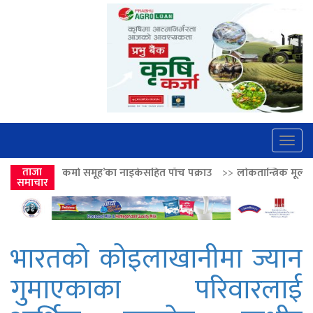
Togg
navig
मूह’का नाइकेसहित पाँच पक्राउ
ताजा
>>
लोकतान्त्रिक मूल्य सुदृढ बनाउन अग्रज नेताको आद
समाचार
भारतको कोइलाखानीमा ज्यान
गुमाएकाका परिवारलाई