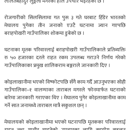
ललितबहादुर लुङ्गेली मगरको हाल उपचार भइरहेको छ ।
रोजगारीको सिलसिलामा गत पुस ३ गते घरबाट हिँडेर भारतको
मेघालय पुगेका तीन जनाको एउटै घटनामा ज्यान गएपछि
बराहपोखरी गाउँपालिका शोकमा डुबेको छ ।
घटनाका मृतक परिवारलाई बराहपोखरी गाउँपालिकाले प्रतिव्यक्ति
रु ५० हजारका दरले राहत रकम उपलब्ध गराउने निर्णय गरेको
गाउँपालिकाका प्रमुख शालिकराम बञ्जराले जानकारी दिए ।
कोइलाखानीमा भएको विष्फोटपछि सँगै काम गर्दै आउनुभएका सोही
गाउँपालिका–१ वालम्पाका ताराबल मगरले फोनमार्फत घटनाको
बारेमा जानकारी गराएका थिए । मेघालय पुगेर कोइलाखानीमा काम
गर्ने सात जनामध्ये ताराबल मात्रै सकुशल छन् ।
मेघालयको कोइलाखानीमा भएको घटनापछि मृतकका परिवारलाई
राहत तथा गम्भीर घाइतेको उपचारका लागि सहयोग सङ्कलन