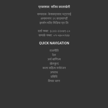
प्रकाशक: सजिव कालाखेती
सम्पादकः केशवप्रसाद भट्टराई
अनामनगर २९ काठमाण्डौं
इमर्शन मल्टि मिडिया प्रा लि
दर्ता नम्बर: ३८४२-२२०७९-८०
सम्पर्क नम्बर: ०१-५७०५१४७
QUICK NAVIGATION
राजनीति
देश
अर्थ बाणिज्य
खेलकुद
कला सहित्य मनोरंजन
अपराध
प्रबिधि
विचार ब्लग