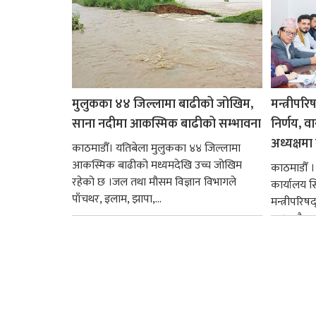
मुलुकका ४४ जिल्लामा बाढीको जोखिम,
मन्त्रीपरि
साना नदीमा आकस्मिक बाढीको सम्भावना
निर्णय, व
अध्यक्षमा म
काठमाडौँ। यतिबेला मुलुकका ४४ जिल्लामा
आकस्मिक बाढीको मध्यमदेखि उच्च जोखिम
काठमाडौँ । प
रहेको छ ।जल तथा मौसम विज्ञान विभागले
कार्यालय 
पाँचथर, इलाम, झापा,...
मन्त्रीपरिष
छ । यसैक्र