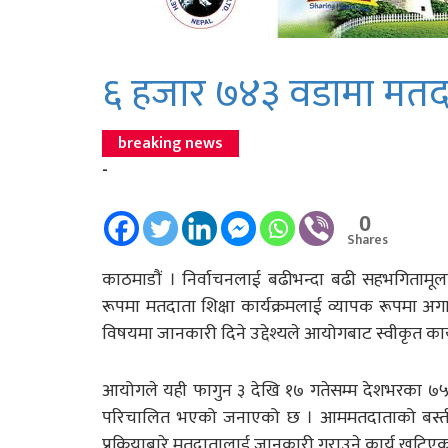
६ हजार ७४३ वडामा मतदाता
breaking news
-
0
Shares
काठमाडौं । निर्वाचनलाई बढीभन्दा बढी सहभगितामूलक
रूपमा मतदाता शिक्षा कार्यक्रमलाई व्यापक रूपमा 
विषयमा जानकारी दिने उद्देश्यले आयोगबाट स्वीकृत कार
आयोगले यही फागुन ३ देखि १७ गतेसम्म देशभरका ७
परिचालित भएको जनाएको छ । आममतदाताको बस्ती तथ
प्रक्रियाबारे मतदातालाई जानकारी गराउने कार्य खटि