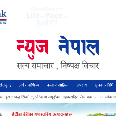
खेलकुद
अर्थ र बाणिज्य
कला र साहित्य
अपराध
सूचना प्रविधि
 लुट्ने ‘कर्मा समूह’का नाइकेसहित पाँच पक्राउ
>>
लोकतान्त्रिक मूल्य सुदृढ बनाउन