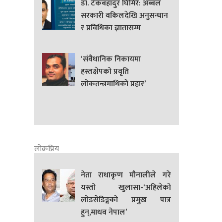
डा. टेकबहादुर घिमिरे: अब्बल
सरकारी वकिलदेखि अनुसन्धान
र प्रविधिका ज्ञातासम्म
‘संवैधानिक निकायमा
हस्तक्षेपको प्रवृति
लोकतन्त्रमाथिको प्रहार’
लोक्रप्रिय
नेता राधाकृण मौनालीले गरे
यस्तो खुलासा-‘अहिलेको
लोडसेडिङ्गको प्रमुख पात्र
हुन्,माधव नेपाल’