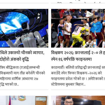
राजनीतिक व्यक्तित्वहरूको आदर्शलाई आत
गर्न आवश्यक...
धिले उकास्यो चीनको व्यापार,
विश्वकप २०२६: फ्रान्सलाई २–० ले हर
 दोहोरो अंकको वृद्धि
स्पेन १६ वर्षपछि फाइनलमा
रिम बौद्धिकता (एआई)सम्बन्धी
काठमाडौँ। बलियो प्रतिद्वन्द्वी फ्रान्सलाई स्त
िश्वव्यापी माग तीव्र बनेसँगै चीनको
बनाउँदै स्पेन फिफा विश्वकप–२०२६ को
न महिनामा वार्षिक आधारमा २७
फाइनलमा प्रवेश गरेको छ । अमेरिकाको
ृद्धि भएको छ...
स्टेडियममा बुधबार बिहान...