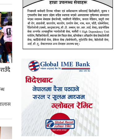
्मसात्
ाउँदै
ब्ध
 डालास