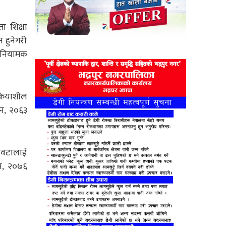
ा शिक्षा
 हुनेगरी
ाई नियामक
्रियाशील
ऐन, २०६३
५ वटालाई
ऐन, २०७६