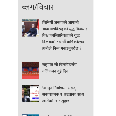
ब्लग/विचार
चिनियाँ जनताको जापानी
आक्रमणविरुद्दको युद्ध विजय र
विश्व फासिष्टविरुद्दको युद्ध
विजयको ८० औं वार्षिकोत्सव
हामीले किन मनाउनुपर्दछ ?
राष्ट्रपति सी चिनपिङसँग
नजिकका दुई दिन
‘कानुन निर्माणमा संसद्
सकारात्मक र दृढताका साथ
लागेको छ’ : सुहाङ