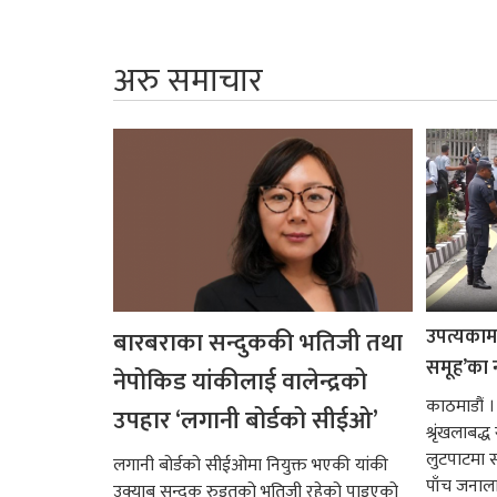
अरु समाचार
उपत्यकामा 
बारबराका सन्दुककी भतिजी तथा
समूह’का 
नेपोकिड यांकीलाई वालेन्द्रको
काठमाडौं ।
उपहार ‘लगानी बोर्डको सीईओ’
श्रृंखलाबद
लुटपाटमा स
लगानी बोर्डको सीईओमा नियुक्त भएकी यांकी
पाँच जनालाई
उक्याब सन्दुक रुइतको भतिजी रहेको पाइएको