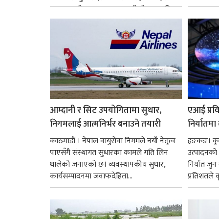
छ। तत्कालीन समयमा महाकालीको अञ्चलाधिश
नै बनेका जोन...
आम्दानी र सिट उपयोगितामा सुधार,
एआई प्रवि
निगमलाई आत्मनिर्भर बनाउने तयारी
निर्यातमा
काठमाडाैं । नेपाल वायुसेवा निगमले नयाँ नेतृत्व
हङकङ। कृत्
पाएसँगै संस्थागत सुधारका कामले गति लिन
उत्पादनको व
थालेको जनाएको छ। व्यवस्थापकीय सुधार,
निर्यात जु
कार्यसम्पादनमा जवाफदेहिता...
प्रतिशतले व