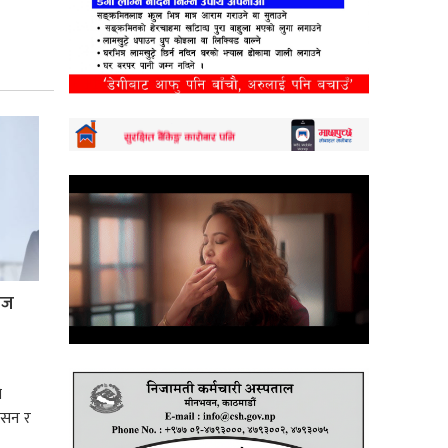
्रज
े
शासन र