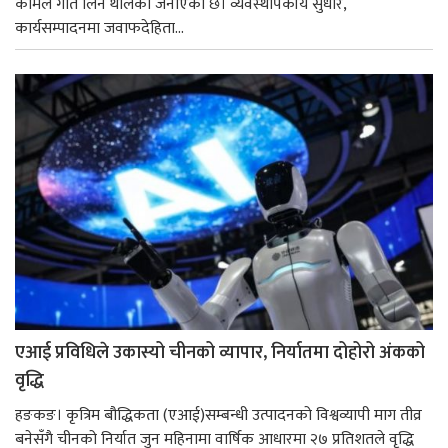
कामले गति लिन थालेको जनाएको छ। व्यवस्थापकीय सुधार,
कार्यसम्पादनमा जवाफदेहिता...
एआई प्रविधिले उकास्यो चीनको व्यापार, निर्यातमा दोहोरो अंकको
वृद्धि
हङकङ। कृत्रिम बौद्धिकता (एआई)सम्बन्धी उत्पादनको विश्वव्यापी माग तीव्र
बनेसँगै चीनको निर्यात जुन महिनामा वार्षिक आधारमा २७ प्रतिशतले वृद्धि