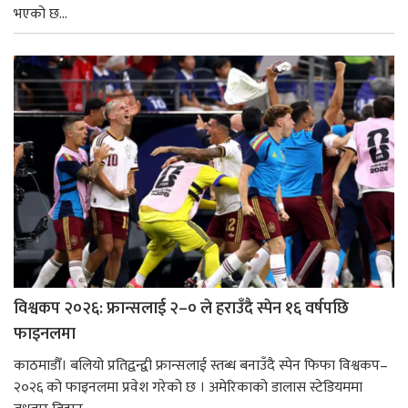
भएको छ...
विश्वकप २०२६: फ्रान्सलाई २–० ले हराउँदै स्पेन १६ वर्षपछि
फाइनलमा
काठमाडौँ। बलियो प्रतिद्वन्द्वी फ्रान्सलाई स्तब्ध बनाउँदै स्पेन फिफा विश्वकप–
२०२६ को फाइनलमा प्रवेश गरेको छ । अमेरिकाको डालास स्टेडियममा