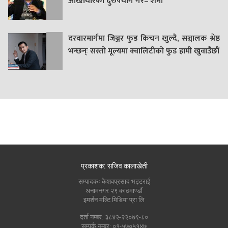
अख्तियारको दुरुपयोग गरे– शर्मा
दरवारमार्गमा जिञ्जर फुड किचन खुल्दै, सञ्चालक श्रेष्ठ
भन्छन्ः सस्तो मूल्यमा क्वालिटीको फुड हामी खुवाउँछौं
प्रकाशक: सजिव कालाखेती
सम्पादकः केशवप्रसाद भट्टराई
अनामनगर २९ काठमाण्डौं
इमर्शन मल्टि मिडिया प्रा लि
दर्ता नम्बर: ३८४२-२२०७९-८०
सम्पर्क नम्बर: ०१-५७०५१४७