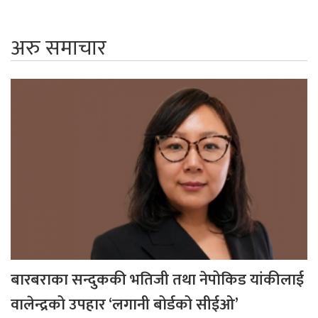
अरु समाचार
बारबराका सन्दुककी भतिजी तथा नेपोकिड यांकीलाई
वालेन्द्रको उपहार ‘लगानी बोर्डको सीईओ’