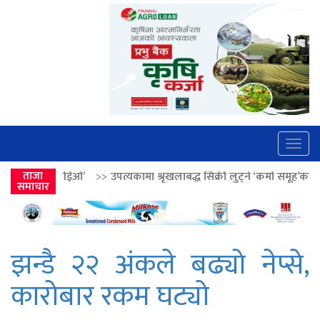
Togg
navig
>>
उपत्यकामा श्रृंखलाबद्ध सिक्री लुट्ने ‘कर्मा समूह’का नाइकेसहित पाँच पक्राउ
ताजा
समाचार
झन्डै २२ अंकले बढ्याे नेप्से,
कारोबार रकम घट्यो