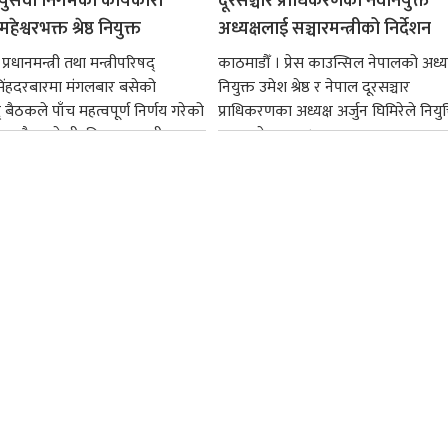
ायुसेवा निगमको कार्यकारी
दूरसञ्चार प्राधिकरणका नवनियुक्त
हेश्वरभक्त श्रेष्ठ नियुक्त
अध्यक्षलाई सञ्चारमन्त्रीको निर्देशन
्रधानमन्त्री तथा मन्त्रीपरिषद्
काठमाडौँ । प्रेस काउन्सिल नेपालको अध्य
सिंहदरबारमा मंगलबार बसेको
नियुक्त उमेश श्रेष्ठ र नेपाल दूरसञ्चार
द् बैठकले पाँच महत्वपूर्ण निर्णय गरेको
प्राधिकरणका अध्यक्ष अर्जुन घिमिरेले नियुक्
ममा बैडकले बीउबिजनसम्बन्धी...
ग्रहण गरेका छन्।...