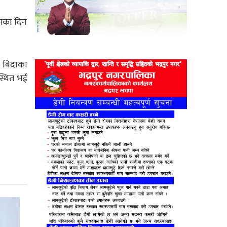
वसका दिन
िक बिदाका
स्थित भई