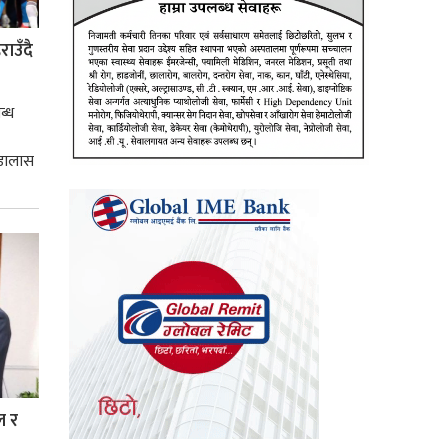
ाउँदै
ब्ध
 डालास
ल र