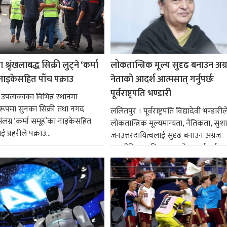
श्रृंखलाबद्ध सिक्री लुट्ने ‘कर्मा
लोकतान्त्रिक मूल्य सुदृढ बनाउन अग
नाइकेसहित पाँच पक्राउ
नेताको आदर्श आत्मसात् गर्नुपर्छः
पूर्वराष्ट्रपति भण्डारी
 उपत्यकाका विभिन्न स्थानमा
्ध रूपमा सुनका सिक्री तथा नगद
ललितपुर । पूर्वराष्ट्रपति विद्यादेवी भण्डारील
ंलग्न ‘कर्मा समूह’का नाइकेसहित
लोकतान्त्रिक मूल्यमान्यता, नैतिकता, सु
 प्रहरीले पक्राउ...
जनउत्तरदायित्वलाई सुदृढ बनाउन अग्रज
राजनीतिक व्यक्तित्वहरूको आदर्शलाई आत
गर्न आवश्यक...