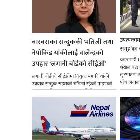
उपत्यकामा 
बारबराका सन्दुककी भतिजी तथा
समूह’का 
नेपोकिड यांकीलाई वालेन्द्रको
काठमाडौं ।
उपहार ‘लगानी बोर्डको सीईओ’
श्रृंखलाबद
लुटपाटमा स
लगानी बोर्डको सीईओमा नियुक्त भएकी यांकी
पाँच जनालाई
उक्याब सन्दुक रुइतको भतिजी रहेको पाइएको
छ। तत्कालीन समयमा महाकालीको अञ्चलाधिश
नै बनेका जोन...