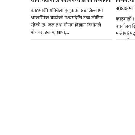
साना नदीमा आकस्मिक बाढीको सम्भावना
निर्णय, व
अध्यक्षमा म
काठमाडौँ। यतिबेला मुलुकका ४४ जिल्लामा
आकस्मिक बाढीको मध्यमदेखि उच्च जोखिम
काठमाडौँ । प
रहेको छ ।जल तथा मौसम विज्ञान विभागले
कार्यालय 
पाँचथर, इलाम, झापा,...
मन्त्रीपरिष
छ । यसैक्र