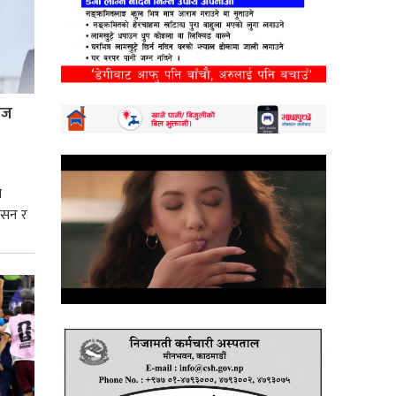
्रज
े
शासन र
्मसात्