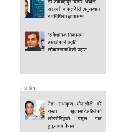
डा. टेकबहादुर घिमिरे: अब्बल
सरकारी वकिलदेखि अनुसन्धान
र प्रविधिका ज्ञातासम्म
‘संवैधानिक निकायमा
हस्तक्षेपको प्रवृति
लोकतन्त्रमाथिको प्रहार’
लोक्रप्रिय
नेता राधाकृण मौनालीले गरे
यस्तो खुलासा-‘अहिलेको
लोडसेडिङ्गको प्रमुख पात्र
हुन्,माधव नेपाल’