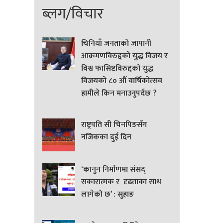
ब्लग/विचार
चिनियाँ जनताको जापानी
आक्रमणविरुद्दको युद्ध विजय र
विश्व फासिष्टविरुद्दको युद्ध
विजयको ८० औं वार्षिकोत्सव
हामीले किन मनाउनुपर्दछ ?
राष्ट्रपति सी चिनपिङसँग
नजिकका दुई दिन
‘कानुन निर्माणमा संसद्
सकारात्मक र दृढताका साथ
लागेको छ’ : सुहाङ