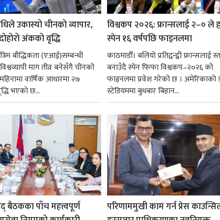
धिले उकास्यो चीनको व्यापार,
विश्वकप २०२६: फ्रान्सलाई २–० ले हर
 दोहोरो अंकको वृद्धि
स्पेन १६ वर्षपछि फाइनलमा
रिम बौद्धिकता (एआई)सम्बन्धी
काठमाडौँ। बलियो प्रतिद्वन्द्वी फ्रान्सलाई स्त
िश्वव्यापी माग तीव्र बनेसँगै चीनको
बनाउँदै स्पेन फिफा विश्वकप–२०२६ को
न महिनामा वार्षिक आधारमा २७
फाइनलमा प्रवेश गरेको छ । अमेरिकाको
ृद्धि भएको छ...
स्टेडियममा बुधबार बिहान...
षद् बैठकका पाँच महत्त्वपूर्ण
परिणाममुखी काम गर्न प्रेस काउन्सि