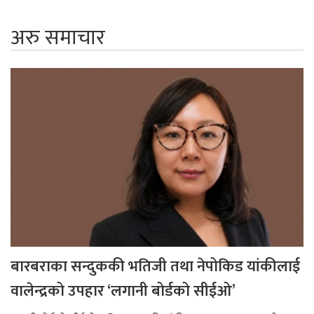
अरु समाचार
बारबराका सन्दुककी भतिजी तथा नेपोकिड यांकीलाई
वालेन्द्रको उपहार ‘लगानी बोर्डको सीईओ’