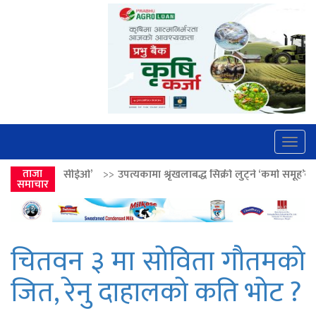
Togg
navig
>>
ताजा
उपत्यकामा श्रृंखलाबद्ध सिक्री लुट्ने ‘कर्मा समूह’का नाइकेसहित पाँच पक्रा
समाचार
चितवन ३ मा सोविता गौतमकाे
जित, रेनु दाहालकाे कति भाेट ?