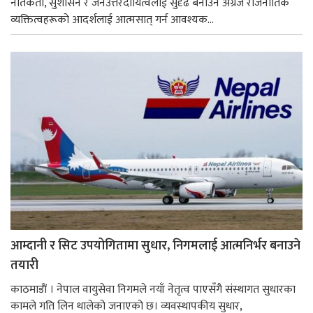
नैतिकता, सुशासन र जनउत्तरदायित्वलाई सुदृढ बनाउन अग्रज राजनीतिक
व्यक्तित्वहरूको आदर्शलाई आत्मसात् गर्न आवश्यक...
आम्दानी र सिट उपयोगितामा सुधार, निगमलाई आत्मनिर्भर बनाउने
तयारी
काठमाडाैं । नेपाल वायुसेवा निगमले नयाँ नेतृत्व पाएसँगै संस्थागत सुधारका
कामले गति लिन थालेको जनाएको छ। व्यवस्थापकीय सुधार,