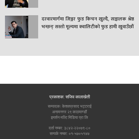
दरवारमार्गमा जिञ्जर फुड किचन खुल्दै, सञ्चालक श्रेष्ठ
भन्छन्ः सस्तो मूल्यमा क्वालिटीको फुड हामी खुवाउँछौं
प्रकाशक: सजिव कालाखेती
सम्पादकः केशवप्रसाद भट्टराई
अनामनगर २९ काठमाण्डौं
इमर्शन मल्टि मिडिया प्रा लि
दर्ता नम्बर: ३८४२-२२०७९-८०
सम्पर्क नम्बर: ०१-५७०५१४७