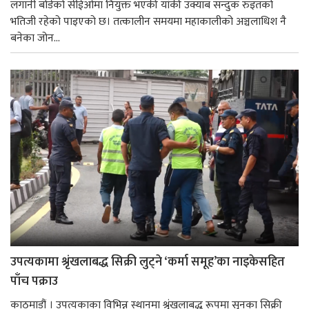
लगानी बोर्डको सीईओमा नियुक्त भएकी यांकी उक्याब सन्दुक रुइतको
भतिजी रहेको पाइएको छ। तत्कालीन समयमा महाकालीको अञ्चलाधिश नै
बनेका जोन...
उपत्यकामा श्रृंखलाबद्ध सिक्री लुट्ने ‘कर्मा समूह’का नाइकेसहित
पाँच पक्राउ
काठमाडौं । उपत्यकाका विभिन्न स्थानमा श्रृंखलाबद्ध रूपमा सुनका सिक्री