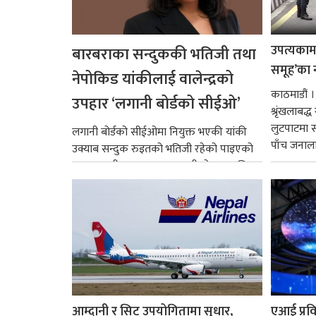
उपत्यकामा 
बारबराका सन्दुककी भतिजी तथा
समूह’का 
नेपोकिड यांकीलाई वालेन्द्रको
काठमाडौं ।
उपहार ‘लगानी बोर्डको सीईओ’
श्रृंखलाबद
लुटपाटमा स
लगानी बोर्डको सीईओमा नियुक्त भएकी यांकी
पाँच जनालाई
उक्याब सन्दुक रुइतको भतिजी रहेको पाइएको
छ। तत्कालीन समयमा महाकालीको अञ्चलाधिश
नै बनेका जोन...
आम्दानी र सिट उपयोगितामा सुधार,
एआई प्रवि