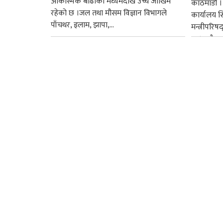
आकस्मिक बाढीको मध्यमदेखि उच्च जोखिम
काठमाडौँ । प
रहेको छ ।जल तथा मौसम विज्ञान विभागले
कार्यालय 
पाँचथर, इलाम, झापा,...
मन्त्रीपरिष
छ । यसैक्र