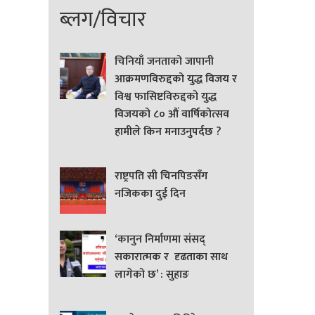
ब्लग/विचार
चिनियाँ जनताको जापानी
आक्रमणविरुद्दको युद्ध विजय र
विश्व फासिष्टविरुद्दको युद्ध
विजयको ८० औं वार्षिकोत्सव
हामीले किन मनाउनुपर्दछ ?
राष्ट्रपति सी चिनपिङसँग
नजिकका दुई दिन
‘कानुन निर्माणमा संसद्
सकारात्मक र दृढताका साथ
लागेको छ’ : सुहाङ