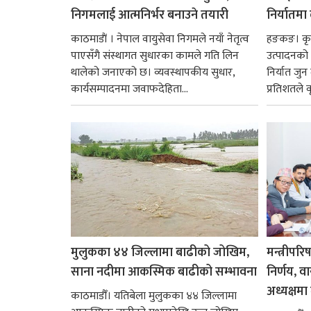
निगमलाई आत्मनिर्भर बनाउने तयारी
निर्यातमा
काठमाडाैं । नेपाल वायुसेवा निगमले नयाँ नेतृत्व
हङकङ। कृत्
पाएसँगै संस्थागत सुधारका कामले गति लिन
उत्पादनको व
थालेको जनाएको छ। व्यवस्थापकीय सुधार,
निर्यात जु
कार्यसम्पादनमा जवाफदेहिता...
प्रतिशतले व
मुलुकका ४४ जिल्लामा बाढीको जोखिम,
मन्त्रीपरि
साना नदीमा आकस्मिक बाढीको सम्भावना
निर्णय, व
अध्यक्षमा म
काठमाडौँ। यतिबेला मुलुकका ४४ जिल्लामा