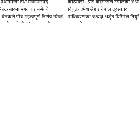
्रधानमन्त्री तथा मन्त्रीपरिषद्
काठमाडौँ । प्रेस काउन्सिल नेपालको अध्य
सिंहदरबारमा मंगलबार बसेको
नियुक्त उमेश श्रेष्ठ र नेपाल दूरसञ्चार
द् बैठकले पाँच महत्वपूर्ण निर्णय गरेको
प्राधिकरणका अध्यक्ष अर्जुन घिमिरेले नियुक्
ममा बैडकले बीउबिजनसम्बन्धी...
ग्रहण गरेका छन्।...