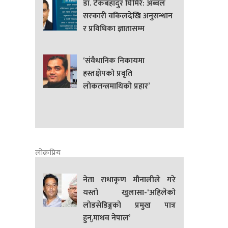
डा. टेकबहादुर घिमिरे: अब्बल
सरकारी वकिलदेखि अनुसन्धान
र प्रविधिका ज्ञातासम्म
‘संवैधानिक निकायमा
हस्तक्षेपको प्रवृति
लोकतन्त्रमाथिको प्रहार’
लोक्रप्रिय
नेता राधाकृण मौनालीले गरे
यस्तो खुलासा-‘अहिलेको
लोडसेडिङ्गको प्रमुख पात्र
हुन्,माधव नेपाल’