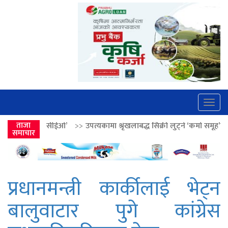
Togg
navig
’
>>
ताजा
उपत्यकामा श्रृंखलाबद्ध सिक्री लुट्ने ‘कर्मा समूह’का नाइकेसहित पाँच पक्र
समाचार
प्रधानमन्त्री कार्कीलाई भेट्न
बालुवाटार पुगे कांग्रेस