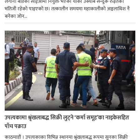
लगानी बोर्डको सीईओमा नियुक्त भएकी यांकी उक्याब सन्दुक रुइतको
भतिजी रहेको पाइएको छ। तत्कालीन समयमा महाकालीको अञ्चलाधिश नै
बनेका जोन...
उपत्यकामा श्रृंखलाबद्ध सिक्री लुट्ने ‘कर्मा समूह’का नाइकेसहित
पाँच पक्राउ
काठमाडौं । उपत्यकाका विभिन्न स्थानमा श्रृंखलाबद्ध रूपमा सुनका सिक्री