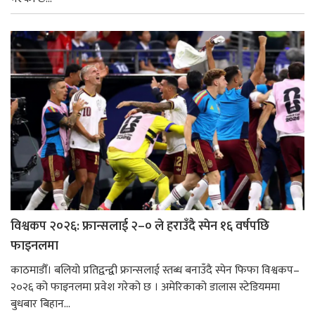
विश्वकप २०२६: फ्रान्सलाई २–० ले हराउँदै स्पेन १६ वर्षपछि
फाइनलमा
काठमाडौँ। बलियो प्रतिद्वन्द्वी फ्रान्सलाई स्तब्ध बनाउँदै स्पेन फिफा विश्वकप–
२०२६ को फाइनलमा प्रवेश गरेको छ । अमेरिकाको डालास स्टेडियममा
बुधबार बिहान...