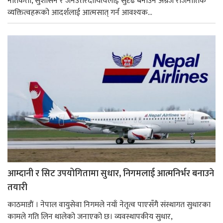
नैतिकता, सुशासन र जनउत्तरदायित्वलाई सुदृढ बनाउन अग्रज राजनीतिक
व्यक्तित्वहरूको आदर्शलाई आत्मसात् गर्न आवश्यक...
आम्दानी र सिट उपयोगितामा सुधार, निगमलाई आत्मनिर्भर बनाउने
तयारी
काठमाडाैं । नेपाल वायुसेवा निगमले नयाँ नेतृत्व पाएसँगै संस्थागत सुधारका
कामले गति लिन थालेको जनाएको छ। व्यवस्थापकीय सुधार,