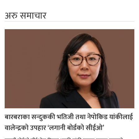
अरु समाचार
बारबराका सन्दुककी भतिजी तथा नेपोकिड यांकीलाई
वालेन्द्रको उपहार ‘लगानी बोर्डको सीईओ’