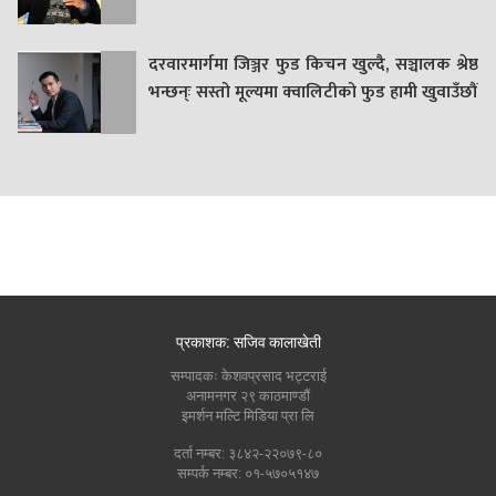
दरवारमार्गमा जिञ्जर फुड किचन खुल्दै, सञ्चालक श्रेष्ठ
भन्छन्ः सस्तो मूल्यमा क्वालिटीको फुड हामी खुवाउँछौं
प्रकाशक: सजिव कालाखेती
सम्पादकः केशवप्रसाद भट्टराई
अनामनगर २९ काठमाण्डौं
इमर्शन मल्टि मिडिया प्रा लि
दर्ता नम्बर: ३८४२-२२०७९-८०
सम्पर्क नम्बर: ०१-५७०५१४७