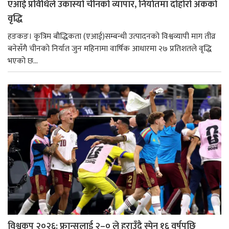
एआई प्रविधिले उकास्यो चीनको व्यापार, निर्यातमा दोहोरो अंकको
वृद्धि
हङकङ। कृत्रिम बौद्धिकता (एआई)सम्बन्धी उत्पादनको विश्वव्यापी माग तीव्र
बनेसँगै चीनको निर्यात जुन महिनामा वार्षिक आधारमा २७ प्रतिशतले वृद्धि
भएको छ...
विश्वकप २०२६: फ्रान्सलाई २–० ले हराउँदै स्पेन १६ वर्षपछि