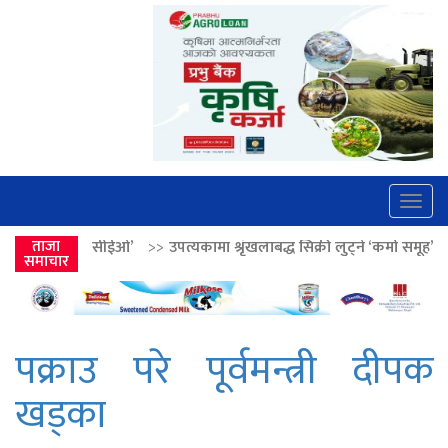
Togg
navig
ईओ’
ताजा
>>
उपत्यकामा श्रृंखलाबद्ध सिक्री लुट्ने ‘कर्मा समूह’का नाइकेसहित पाँच प
समाचार
पक्राउ परे पूर्वमन्त्री दीपक
खड्का