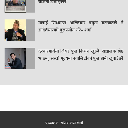
याेजना छताछुल्ल
मलाई सिध्याउन अख्तियार प्रमुख बस्न्यातले नै
अख्तियारको दुरुपयोग गरे– शर्मा
दरवारमार्गमा जिञ्जर फुड किचन खुल्दै, सञ्चालक श्रेष्ठ
भन्छन्ः सस्तो मूल्यमा क्वालिटीको फुड हामी खुवाउँछौं
प्रकाशक: सजिव कालाखेती