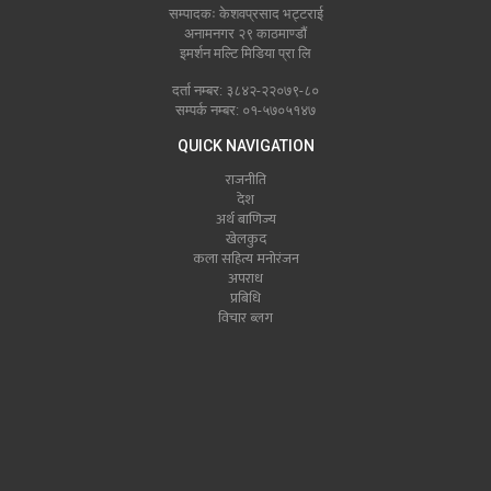
सम्पादकः केशवप्रसाद भट्टराई
अनामनगर २९ काठमाण्डौं
इमर्शन मल्टि मिडिया प्रा लि
दर्ता नम्बर: ३८४२-२२०७९-८०
सम्पर्क नम्बर: ०१-५७०५१४७
QUICK NAVIGATION
राजनीति
देश
अर्थ बाणिज्य
खेलकुद
कला सहित्य मनोरंजन
अपराध
प्रबिधि
विचार ब्लग