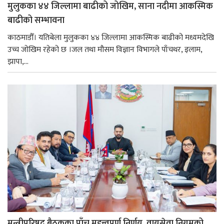
मुलुकका ४४ जिल्लामा बाढीको जोखिम, साना नदीमा आकस्मिक
बाढीको सम्भावना
काठमाडौँ। यतिबेला मुलुकका ४४ जिल्लामा आकस्मिक बाढीको मध्यमदेखि
उच्च जोखिम रहेको छ ।जल तथा मौसम विज्ञान विभागले पाँचथर, इलाम,
झापा,...
मन्त्रीपरिषद् बैठकका पाँच महत्त्वपूर्ण निर्णय, वायुसेवा निगमको