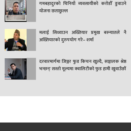
गमबहादुरकाे चिनियाँ व्यवसायीको करोडौँ डुवाउने
याेजना छताछुल्ल
मलाई सिध्याउन अख्तियार प्रमुख बस्न्यातले नै
अख्तियारको दुरुपयोग गरे– शर्मा
दरवारमार्गमा जिञ्जर फुड किचन खुल्दै, सञ्चालक श्रेष्ठ
भन्छन्ः सस्तो मूल्यमा क्वालिटीको फुड हामी खुवाउँछौं