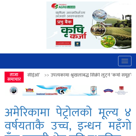
Togg
navig
>>
ताजा
उपत्यकामा श्रृंखलाबद्ध सिक्री लुट्ने ‘कर्मा समूह’का नाइकेसहित पाँच पक्रा
समाचार
अमेरिकामा पेट्रोलको मूल्य ४
वर्षयताकै उच्च, इन्धन महँगो