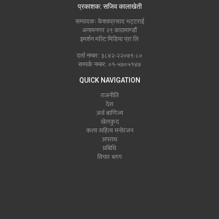
प्रकाशक: सजिव कालाखेती
सम्पादकः केशवप्रसाद भट्टराई
अनामनगर २९ काठमाण्डौं
इमर्शन मल्टि मिडिया प्रा लि
दर्ता नम्बर: ३८४२-२२०७९-८०
सम्पर्क नम्बर: ०१-५७०५१४७
QUICK NAVIGATION
राजनीति
देश
अर्थ बाणिज्य
खेलकुद
कला सहित्य मनोरंजन
अपराध
प्रबिधि
विचार ब्लग