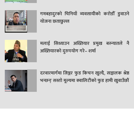
गमबहादुरकाे चिनियाँ व्यवसायीको करोडौँ डुवाउने
याेजना छताछुल्ल
मलाई सिध्याउन अख्तियार प्रमुख बस्न्यातले नै
अख्तियारको दुरुपयोग गरे– शर्मा
दरवारमार्गमा जिञ्जर फुड किचन खुल्दै, सञ्चालक श्रेष्ठ
भन्छन्ः सस्तो मूल्यमा क्वालिटीको फुड हामी खुवाउँछौं