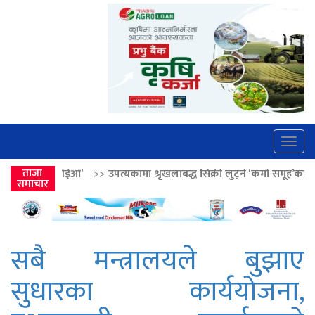
Togg
navig
>>
उपत्यकामा श्रृंखलाबद्ध सिक्री लुट्ने ‘कर्मा समूह’का नाइकेसहित पाँच पक्राउ
ताजा
समाचार
सबै मन्त्रालयले बुझाए
सुधारका कार्ययोजना,