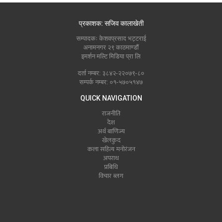
प्रकाशक: सजिव कालाखेती
सम्पादकः केशवप्रसाद भट्टराई
अनामनगर २९ काठमाण्डौं
इमर्शन मल्टि मिडिया प्रा लि
दर्ता नम्बर: ३८४२-२२०७९-८०
सम्पर्क नम्बर: ०१-५७०५१४७
QUICK NAVIGATION
राजनीति
देश
अर्थ बाणिज्य
खेलकुद
कला सहित्य मनोरंजन
अपराध
प्रबिधि
विचार ब्लग