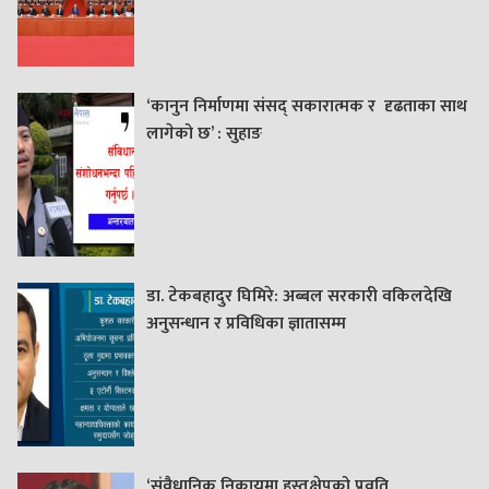
‘कानुन निर्माणमा संसद् सकारात्मक र दृढताका साथ
लागेको छ’ : सुहाङ
डा. टेकबहादुर घिमिरे: अब्बल सरकारी वकिलदेखि
अनुसन्धान र प्रविधिका ज्ञातासम्म
‘संवैधानिक निकायमा हस्तक्षेपको प्रवृति