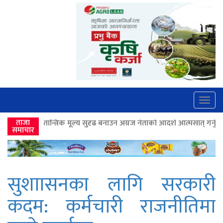
Togg
navig
ूल्य सुदृढ बनाउन अग्रज नेताको आदर्श आत्मसात् गर्नुपर्छः पूर्वराष्ट्रपति भण्डारी
ताजा
समाचार
सुशाासनका लागि सरकारी
कदम: कर्मचारी राजनीतिमा