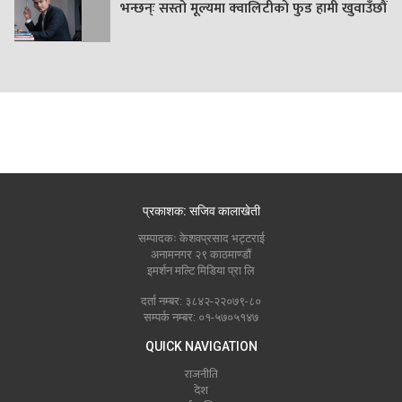
भन्छन्ः सस्तो मूल्यमा क्वालिटीको फुड हामी खुवाउँछौं
प्रकाशक: सजिव कालाखेती
सम्पादकः केशवप्रसाद भट्टराई
अनामनगर २९ काठमाण्डौं
इमर्शन मल्टि मिडिया प्रा लि
दर्ता नम्बर: ३८४२-२२०७९-८०
सम्पर्क नम्बर: ०१-५७०५१४७
QUICK NAVIGATION
राजनीति
देश