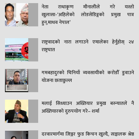
नेता राधाकृण मौनालीले गरे यस्तो
खुलासा-‘अहिलेको लोडसेडिङ्गको प्रमुख पात्र
हुन्,माधव नेपाल’
राष्ट्रवादको नारा लगाउने एमालेका हेर्नुहोस् २४
राष्ट्रघात
गमबहादुरकाे चिनियाँ व्यवसायीको करोडौँ डुवाउने
याेजना छताछुल्ल
मलाई सिध्याउन अख्तियार प्रमुख बस्न्यातले नै
अख्तियारको दुरुपयोग गरे– शर्मा
दरवारमार्गमा जिञ्जर फुड किचन खुल्दै, सञ्चालक श्रेष्ठ