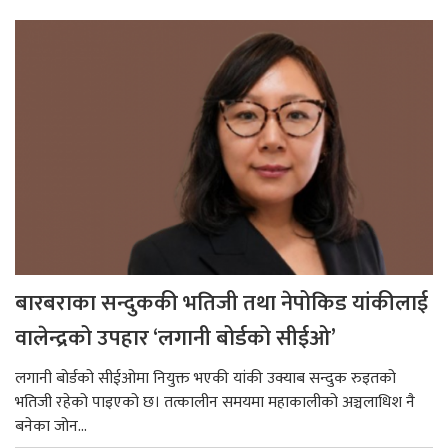
बारबराका सन्दुककी भतिजी तथा नेपोकिड यांकीलाई
वालेन्द्रको उपहार ‘लगानी बोर्डको सीईओ’
लगानी बोर्डको सीईओमा नियुक्त भएकी यांकी उक्याब सन्दुक रुइतको
भतिजी रहेको पाइएको छ। तत्कालीन समयमा महाकालीको अञ्चलाधिश नै
बनेका जोन...