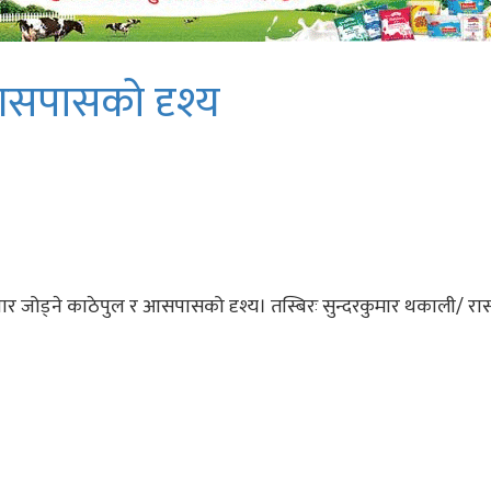
सपासको दृश्य
 जोड्ने काठेपुल र आसपासको दृश्य। तस्बिरः सुन्दरकुमार थकाली/ र