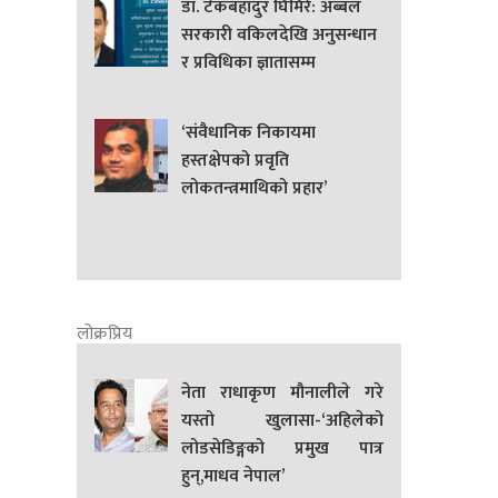
डा. टेकबहादुर घिमिरे: अब्बल
सरकारी वकिलदेखि अनुसन्धान
र प्रविधिका ज्ञातासम्म
‘संवैधानिक निकायमा
हस्तक्षेपको प्रवृति
लोकतन्त्रमाथिको प्रहार’
लोक्रप्रिय
नेता राधाकृण मौनालीले गरे
यस्तो खुलासा-‘अहिलेको
लोडसेडिङ्गको प्रमुख पात्र
हुन्,माधव नेपाल’