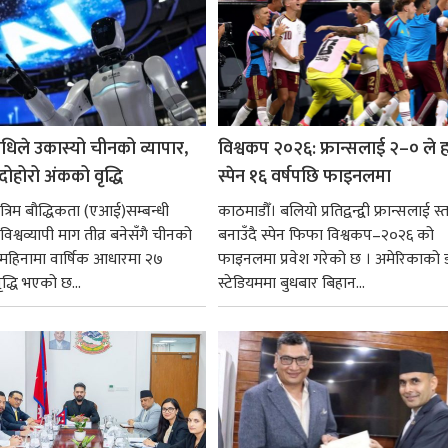
धिले उकास्यो चीनको व्यापार,
विश्वकप २०२६: फ्रान्सलाई २–० ले हर
 दोहोरो अंकको वृद्धि
स्पेन १६ वर्षपछि फाइनलमा
रिम बौद्धिकता (एआई)सम्बन्धी
काठमाडौँ। बलियो प्रतिद्वन्द्वी फ्रान्सलाई स्त
िश्वव्यापी माग तीव्र बनेसँगै चीनको
बनाउँदै स्पेन फिफा विश्वकप–२०२६ को
न महिनामा वार्षिक आधारमा २७
फाइनलमा प्रवेश गरेको छ । अमेरिकाको
ृद्धि भएको छ...
स्टेडियममा बुधबार बिहान...