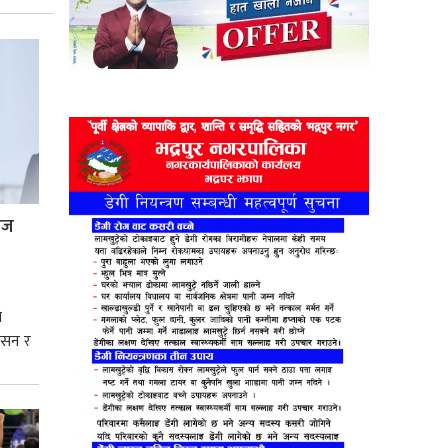
्रज
े
शासन र
्मसात्