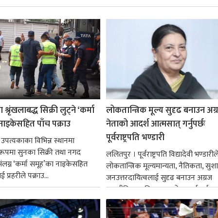
श्रृंखलाबद्ध सिक्री लुट्ने ‘कर्मा
लोकतान्त्रिक मूल्य सुदृढ बनाउन अग
नाइकेसहित पाँच पक्राउ
नेताको आदर्श आत्मसात् गर्नुपर्छः
पूर्वराष्ट्रपति भण्डारी
 उपत्यकाका विभिन्न स्थानमा
्ध रूपमा सुनका सिक्री तथा नगद
ललितपुर । पूर्वराष्ट्रपति विद्यादेवी भण्डारील
ंलग्न ‘कर्मा समूह’का नाइकेसहित
लोकतान्त्रिक मूल्यमान्यता, नैतिकता, सु
 प्रहरीले पक्राउ...
जनउत्तरदायित्वलाई सुदृढ बनाउन अग्रज
राजनीतिक व्यक्तित्वहरूको आदर्शलाई आत
गर्न आवश्यक...