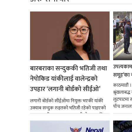
उपत्यकामा 
बारबराका सन्दुककी भतिजी तथा
समूह’का 
नेपोकिड यांकीलाई वालेन्द्रको
काठमाडौं ।
उपहार ‘लगानी बोर्डको सीईओ’
श्रृंखलाबद
लुटपाटमा स
लगानी बोर्डको सीईओमा नियुक्त भएकी यांकी
पाँच जनालाई
उक्याब सन्दुक रुइतको भतिजी रहेको पाइएको
छ। तत्कालीन समयमा महाकालीको अञ्चलाधिश
नै बनेका जोन...