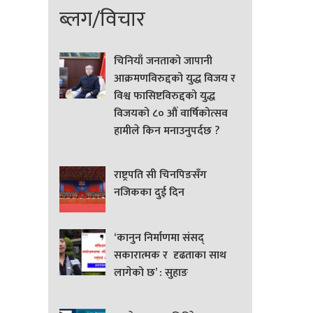
ब्लग/विचार
चिनियाँ जनताको जापानी
आक्रमणविरुद्दको युद्ध विजय र
विश्व फासिष्टविरुद्दको युद्ध
विजयको ८० औं वार्षिकोत्सव
हामीले किन मनाउनुपर्दछ ?
राष्ट्रपति सी चिनपिङसँग
नजिकका दुई दिन
‘कानुन निर्माणमा संसद्
सकारात्मक र दृढताका साथ
लागेको छ’ : सुहाङ