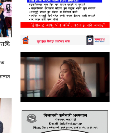
ाउँदै
ब्ध
 डालास