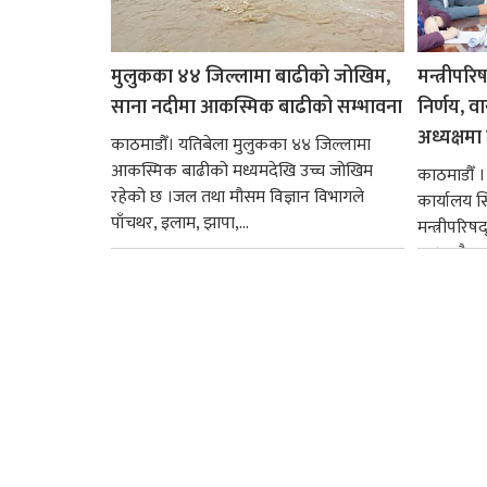
मुलुकका ४४ जिल्लामा बाढीको जोखिम,
मन्त्रीपरि
साना नदीमा आकस्मिक बाढीको सम्भावना
निर्णय, व
अध्यक्षमा म
काठमाडौँ। यतिबेला मुलुकका ४४ जिल्लामा
आकस्मिक बाढीको मध्यमदेखि उच्च जोखिम
काठमाडौँ । प
रहेको छ ।जल तथा मौसम विज्ञान विभागले
कार्यालय 
पाँचथर, इलाम, झापा,...
मन्त्रीपरिष
छ । यसैक्र