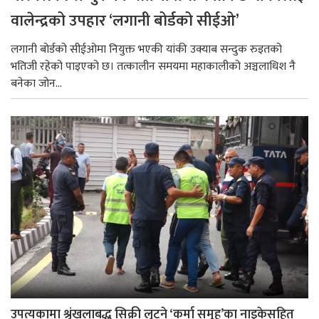
वालेन्द्रको उपहार ‘लगानी बोर्डको सीईओ’
लगानी बोर्डको सीईओमा नियुक्त भएकी यांकी उक्याब सन्दुक रुइतको
भतिजी रहेको पाइएको छ। तत्कालीन समयमा महाकालीको अञ्चलाधिश नै
बनेका जोन...
उपत्यकामा श्रृंखलाबद्ध सिक्री लुट्ने ‘कर्मा समूह’का नाइकेसहित