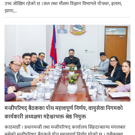
उच्च जोखिम रहेको छ ।जल तथा मौसम विज्ञान विभागले पाँचथर, इलाम,
झापा,...
मन्त्रीपरिषद् बैठकका पाँच महत्त्वपूर्ण निर्णय, वायुसेवा निगमको
कार्यकारी अध्यक्षमा महेश्वरभक्त श्रेष्ठ नियुक्त
काठमाडौँ । प्रधानमन्त्री तथा मन्त्रीपरिषद् कार्यालय सिंहदरबारमा मंगलबार
बसेको मन्त्रीपरिषद् बैठकले पाँच महत्वपूर्ण निर्णय गरेको छ । यसैक्रममा