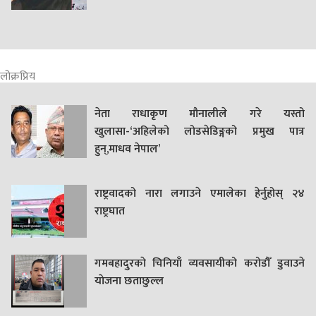
लोक्रप्रिय
नेता राधाकृण मौनालीले गरे यस्तो
खुलासा-‘अहिलेको लोडसेडिङ्गको प्रमुख पात्र
हुन्,माधव नेपाल’
राष्ट्रवादको नारा लगाउने एमालेका हेर्नुहोस् २४
राष्ट्रघात
गमबहादुरकाे चिनियाँ व्यवसायीको करोडौँ डुवाउने
याेजना छताछुल्ल