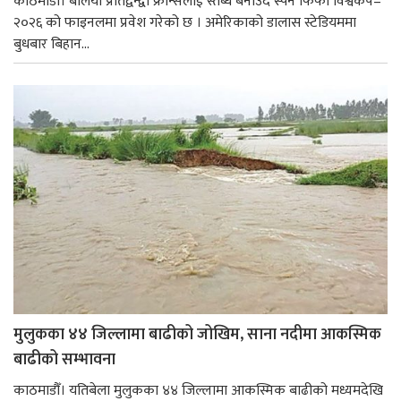
काठमाडौँ। बलियो प्रतिद्वन्द्वी फ्रान्सलाई स्तब्ध बनाउँदै स्पेन फिफा विश्वकप–
२०२६ को फाइनलमा प्रवेश गरेको छ । अमेरिकाको डालास स्टेडियममा
बुधबार बिहान...
मुलुकका ४४ जिल्लामा बाढीको जोखिम, साना नदीमा आकस्मिक
बाढीको सम्भावना
काठमाडौँ। यतिबेला मुलुकका ४४ जिल्लामा आकस्मिक बाढीको मध्यमदेखि