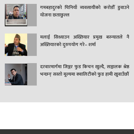
गमबहादुरकाे चिनियाँ व्यवसायीको करोडौँ डुवाउने
याेजना छताछुल्ल
मलाई सिध्याउन अख्तियार प्रमुख बस्न्यातले नै
अख्तियारको दुरुपयोग गरे– शर्मा
दरवारमार्गमा जिञ्जर फुड किचन खुल्दै, सञ्चालक श्रेष्ठ
भन्छन्ः सस्तो मूल्यमा क्वालिटीको फुड हामी खुवाउँछौं