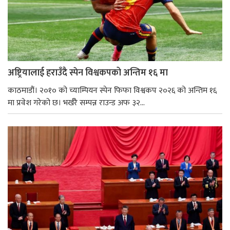
अष्ट्रियालाई हराउँदै स्पेन विश्वकपको अन्तिम १६ मा
काठमाडौं। २०१० को च्याम्पियन स्पेन फिफा विश्वकप २०२६ को अन्तिम १६
मा प्रवेश गरेको छ। भर्खरै सम्पन्न राउन्ड अफ ३२...