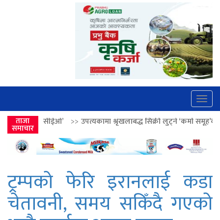
Togg
navig
>>
ताजा
उपत्यकामा श्रृंखलाबद्ध सिक्री लुट्ने ‘कर्मा समूह’का नाइकेसहित पाँच पक्रा
समाचार
ट्रम्पको फेरि इरानलाई कडा
चेतावनी, समय सकिँदै गएको