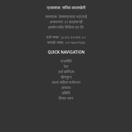
प्रकाशक: सजिव कालाखेती
सम्पादकः केशवप्रसाद भट्टराई
अनामनगर २९ काठमाण्डौं
इमर्शन मल्टि मिडिया प्रा लि
दर्ता नम्बर: ३८४२-२२०७९-८०
सम्पर्क नम्बर: ०१-५७०५१४७
QUICK NAVIGATION
राजनीति
देश
अर्थ बाणिज्य
खेलकुद
कला सहित्य मनोरंजन
अपराध
प्रबिधि
विचार ब्लग