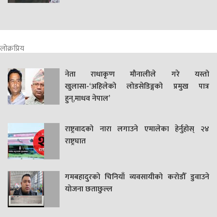
लोक्रप्रिय
नेता राधाकृण मौनालीले गरे यस्तो
खुलासा-‘अहिलेको लोडसेडिङ्गको प्रमुख पात्र
हुन्,माधव नेपाल’
राष्ट्रवादको नारा लगाउने एमालेका हेर्नुहोस् २४
राष्ट्रघात
गमबहादुरकाे चिनियाँ व्यवसायीको करोडौँ डुवाउने
याेजना छताछुल्ल