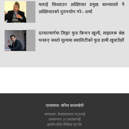
मलाई सिध्याउन अख्तियार प्रमुख बस्न्यातले नै
अख्तियारको दुरुपयोग गरे– शर्मा
दरवारमार्गमा जिञ्जर फुड किचन खुल्दै, सञ्चालक श्रेष्ठ
भन्छन्ः सस्तो मूल्यमा क्वालिटीको फुड हामी खुवाउँछौं
प्रकाशक: सजिव कालाखेती
सम्पादकः केशवप्रसाद भट्टराई
अनामनगर २९ काठमाण्डौं
इमर्शन मल्टि मिडिया प्रा लि