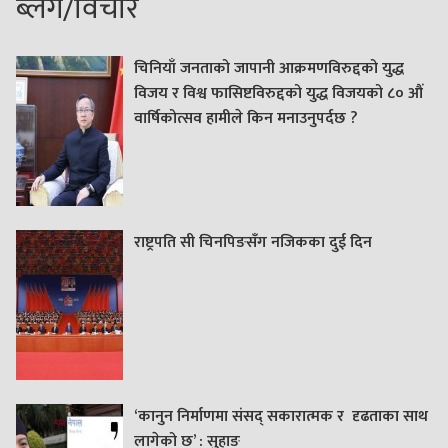
ब्लग/विचार
चिनियाँ जनताको जापानी आक्रमणविरुद्दको युद्ध
विजय र विश्व फासिष्टविरुद्दको युद्ध विजयको ८० औं
वार्षिकोत्सव हामीले किन मनाउनुपर्दछ ?
राष्ट्रपति सी चिनपिङसँग नजिकका दुई दिन
‘कानुन निर्माणमा संसद् सकारात्मक र दृढताका साथ
लागेको छ’ : सुहाङ