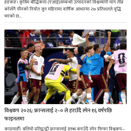
हङकङ। कृत्रिम बौद्धिकता (एआई)सम्बन्धी उत्पादनको विश्वव्यापी माग तीव्र
बनेसँगै चीनको निर्यात जुन महिनामा वार्षिक आधारमा २७ प्रतिशतले वृद्धि
भएको छ...
विश्वकप २०२६: फ्रान्सलाई २–० ले हराउँदै स्पेन १६ वर्षपछि
फाइनलमा
काठमाडौँ। बलियो प्रतिद्वन्द्वी फ्रान्सलाई स्तब्ध बनाउँदै स्पेन फिफा विश्वकप–