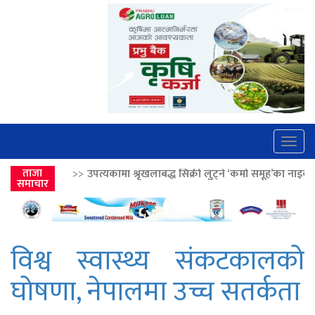
Togg
navig
 श्रृंखलाबद्ध सिक्री लुट्ने ‘कर्मा समूह’का नाइकेसहित पाँच पक्राउ
ताजा
>>
लोकतान्त
समाचार
विश्व स्वास्थ्य संकटकालको
घोषणा, नेपालमा उच्च सतर्कता