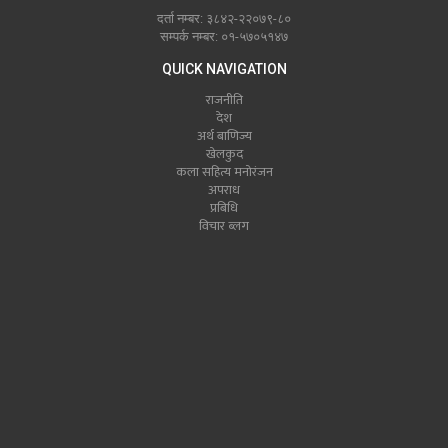
दर्ता नम्बर: ३८४२-२२०७९-८०
सम्पर्क नम्बर: ०१-५७०५१४७
QUICK NAVIGATION
राजनीति
देश
अर्थ बाणिज्य
खेलकुद
कला सहित्य मनोरंजन
अपराध
प्रबिधि
विचार ब्लग