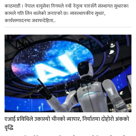
काठमाडाैं । नेपाल वायुसेवा निगमले नयाँ नेतृत्व पाएसँगै संस्थागत सुधारका
कामले गति लिन थालेको जनाएको छ। व्यवस्थापकीय सुधार,
कार्यसम्पादनमा जवाफदेहिता...
एआई प्रविधिले उकास्यो चीनको व्यापार, निर्यातमा दोहोरो अंकको
वृद्धि