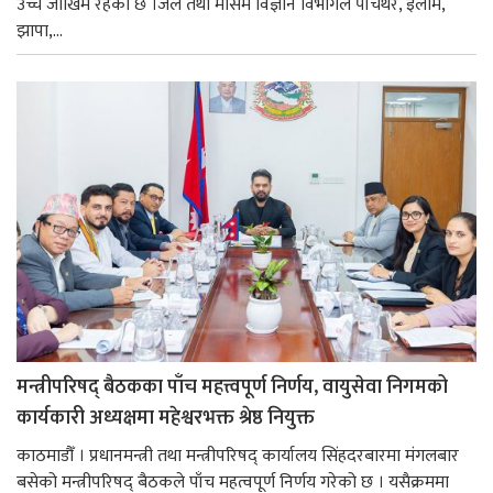
उच्च जोखिम रहेको छ ।जल तथा मौसम विज्ञान विभागले पाँचथर, इलाम,
झापा,...
मन्त्रीपरिषद् बैठकका पाँच महत्त्वपूर्ण निर्णय, वायुसेवा निगमको
कार्यकारी अध्यक्षमा महेश्वरभक्त श्रेष्ठ नियुक्त
काठमाडौँ । प्रधानमन्त्री तथा मन्त्रीपरिषद् कार्यालय सिंहदरबारमा मंगलबार
बसेको मन्त्रीपरिषद् बैठकले पाँच महत्वपूर्ण निर्णय गरेको छ । यसैक्रममा