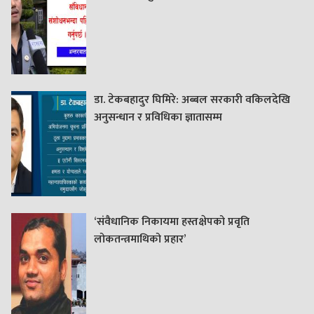
डा. टेकबहादुर घिमिरे: अब्बल सरकारी वकिलदेखि
अनुसन्धान र प्रविधिका ज्ञातासम्म
‘संवैधानिक निकायमा हस्तक्षेपको प्रवृति
लोकतन्त्रमाथिको प्रहार’