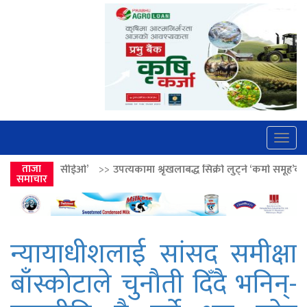
Togg
navig
>>
उपत्यकामा श्रृंखलाबद्ध सिक्री लुट्ने ‘कर्मा समूह’का नाइकेसहित पाँच पक्राउ
ताजा
समाचार
न्यायाधीशलाई सांसद समीक्षा
बाँस्कोटाले चुनौती दिँदै भनिन्-