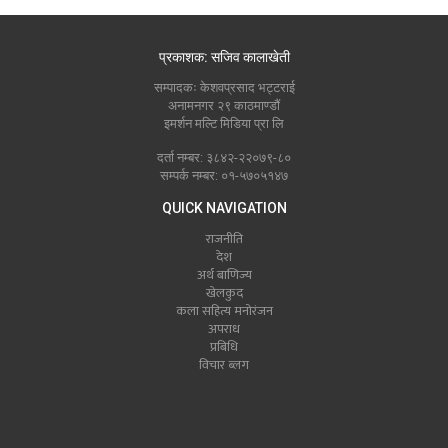
प्रकाशक: सजिव कालाखेती
सम्पादकः केशवप्रसाद भट्टराई
अनामनगर २९ काठमाण्डौं
इमर्शन मल्टि मिडिया प्रा लि
दर्ता नम्बर: ३८४२-२२०७९-८०
सम्पर्क नम्बर: ०१-५७०५१४७
QUICK NAVIGATION
राजनीति
देश
अर्थ बाणिज्य
खेलकुद
कला सहित्य मनोरंजन
अपराध
प्रबिधि
विचार ब्लग