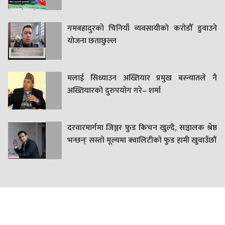
गमबहादुरकाे चिनियाँ व्यवसायीको करोडौँ डुवाउने
याेजना छताछुल्ल
मलाई सिध्याउन अख्तियार प्रमुख बस्न्यातले नै
अख्तियारको दुरुपयोग गरे– शर्मा
दरवारमार्गमा जिञ्जर फुड किचन खुल्दै, सञ्चालक श्रेष्ठ
भन्छन्ः सस्तो मूल्यमा क्वालिटीको फुड हामी खुवाउँछौं