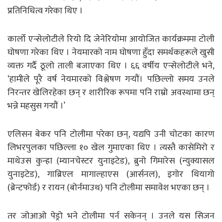
प्रतिनिधित्व गरेका थिए ।
कार्लो एन्सेलोटीले रियो दि जेनेरियोमा आयोजित कार्यक्रममा टोली
घोषणा गरेका थिए । नेयमारको नाम घोषणा हुँदा समर्थकहरूले खुसी
व्यक्त गर्दै ठूलो ताली बजाएका थिए । ६६ वर्षीय एन्सेलोटीले भने,
‘हामीले पूरै वर्ष नेयमारको विश्लेषण गर्‍यौं। पछिल्लो समय उनले
निरन्तर खेलिरहेका छन् र शारीरिक रूपमा पनि राम्रो अवस्थामा छन्
भन्ने महसुस गर्‍यौं ।’
एलिसन बेकर पनि टोलीमा परेका छन्, यद्यपि उनी चोटका कारण
लिभरपुलका पछिल्ला १० खेल गुमाएका थिए । त्यस्तै कासेमिरो र
माथेउस कुन्हा (म्यानचेस्टर युनाइटेड), ब्रुनो गिमारेस (न्युक्यासल
युनाइटेड), गाब्रिएल मागाल्हाएस (आर्सनल), इगोर थियागो
(ब्रेन्टफोर्ड) र रायन (बोर्नमाउथ) पनि टोलीमा समावेश भएका छन् ।
तर जोआओ पेड्रो भने टोलीमा पर्न सकेनन् । उनले यस सिजन