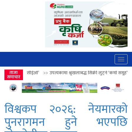
Togg
navig
’
>>
ताजा
उपत्यकामा श्रृंखलाबद्ध सिक्री लुट्ने ‘कर्मा समूह’का नाइकेसहित पाँच पक्र
समाचार
विश्वकप २०२६: नेयमारको
पुनरागमन हुने भएपछि