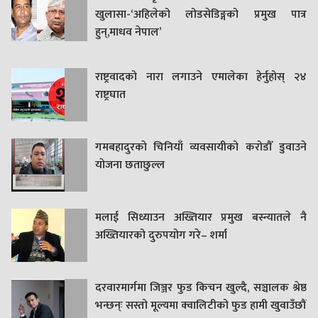
खुलासा-‘अहिलेको लोडसेडिङ्गको प्रमुख पात्र
हुन्,माधव नेपाल’
राष्ट्रवादको नारा लगाउने एमालेका हेर्नुहोस् २४
राष्ट्रघात
गमबहादुरकाे चिनियाँ व्यवसायीको करोडौँ डुवाउने
याेजना छताछुल्ल
मलाई सिध्याउन अख्तियार प्रमुख बस्न्यातले नै
अख्तियारको दुरुपयोग गरे– शर्मा
दरवारमार्गमा जिञ्जर फुड किचन खुल्दै, सञ्चालक श्रेष्ठ
भन्छन्ः सस्तो मूल्यमा क्वालिटीको फुड हामी खुवाउँछौं