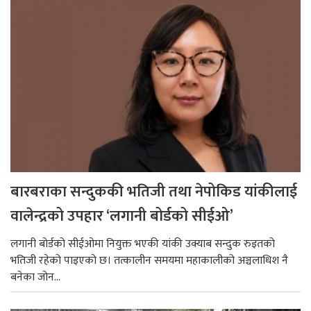
बारबराका सन्दुककी भतिजी तथा नेपोकिड यांकीलाई
वालेन्द्रको उपहार ‘लगानी बोर्डको सीईओ’
लगानी बोर्डको सीईओमा नियुक्त भएकी यांकी उक्याब सन्दुक रुइतको
भतिजी रहेको पाइएको छ। तत्कालीन समयमा महाकालीको अञ्चलाधिश नै
बनेका जोन...