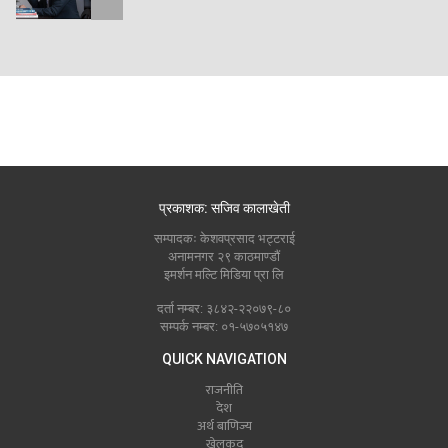
प्रकाशक: सजिव कालाखेती
सम्पादकः केशवप्रसाद भट्टराई
अनामनगर २९ काठमाण्डौं
इमर्शन मल्टि मिडिया प्रा लि
दर्ता नम्बर: ३८४२-२२०७९-८०
सम्पर्क नम्बर: ०१-५७०५१४७
QUICK NAVIGATION
राजनीति
देश
अर्थ बाणिज्य
खेलकुद