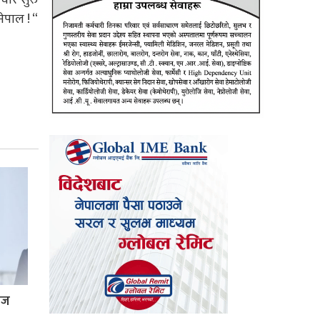
नेपाल ! “
्रज