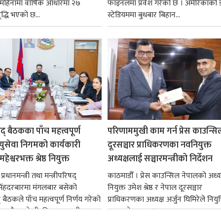
न महिनामा वार्षिक आधारमा २७
फाइनलमा प्रवेश गरेको छ । अमेरिकाको
ृद्धि भएको छ...
स्टेडियममा बुधबार बिहान...
षद् बैठकका पाँच महत्त्वपूर्ण
परिणाममुखी काम गर्न प्रेस काउन्सि
ायुसेवा निगमको कार्यकारी
दूरसञ्चार प्राधिकरणका नवनियुक्त
हेश्वरभक्त श्रेष्ठ नियुक्त
अध्यक्षलाई सञ्चारमन्त्रीको निर्देशन
्रधानमन्त्री तथा मन्त्रीपरिषद्
काठमाडौँ । प्रेस काउन्सिल नेपालको अध्य
सिंहदरबारमा मंगलबार बसेको
नियुक्त उमेश श्रेष्ठ र नेपाल दूरसञ्चार
द् बैठकले पाँच महत्वपूर्ण निर्णय गरेको
प्राधिकरणका अध्यक्ष अर्जुन घिमिरेले नियुक्
ममा बैडकले बीउबिजनसम्बन्धी...
ग्रहण गरेका छन्।...