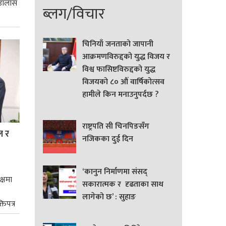
 डालास
ब्लग/विचार
चिनियाँ जनताको जापानी
आक्रमणविरुद्दको युद्ध विजय र
विश्व फासिष्टविरुद्दको युद्ध
विजयको ८० औं वार्षिकोत्सव
हामीले किन मनाउनुपर्दछ ?
राष्ट्रपति सी चिनपिङसँग
ल र
नजिकका दुई दिन
‘कानुन निर्माणमा संसद्
क्षमा
सकारात्मक र दृढताका साथ
लागेको छ’ : सुहाङ
तिपत्र