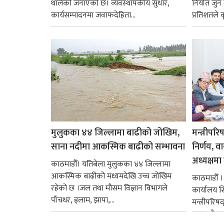
थालेको जनाएको छ। व्यवस्थापकीय सुधार,
निर्यात जु
कार्यसम्पादनमा जवाफदेहिता...
प्रतिशतले व
मुलुकका ४४ जिल्लामा बाढीको जोखिम,
मन्त्रीपरि
साना नदीमा आकस्मिक बाढीको सम्भावना
निर्णय, व
अध्यक्षमा म
काठमाडौँ। यतिबेला मुलुकका ४४ जिल्लामा
आकस्मिक बाढीको मध्यमदेखि उच्च जोखिम
काठमाडौँ । प
रहेको छ ।जल तथा मौसम विज्ञान विभागले
कार्यालय 
पाँचथर, इलाम, झापा,...
मन्त्रीपरिष
छ । यसैक्र