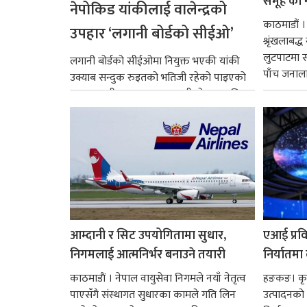
समूह’का 
नेपोकिड यांकीलाई वालेन्द्रको
काठमाडौं ।
उपहार ‘लगानी बोर्डको सीईओ’
श्रृंखलाबद
लुटपाटमा स
लगानी बोर्डको सीईओमा नियुक्त भएकी यांकी
पाँच जनालाई
उक्याब सन्दुक रुइतको भतिजी रहेको पाइएको
छ। तत्कालीन समयमा महाकालीको अञ्चलाधिश
नै बनेका जोन...
आम्दानी र सिट उपयोगितामा सुधार,
एआई प्रवि
निगमलाई आत्मनिर्भर बनाउने तयारी
निर्यातमा
काठमाडाैं । नेपाल वायुसेवा निगमले नयाँ नेतृत्व
हङकङ। कृत्
पाएसँगै संस्थागत सुधारका कामले गति लिन
उत्पादनको व