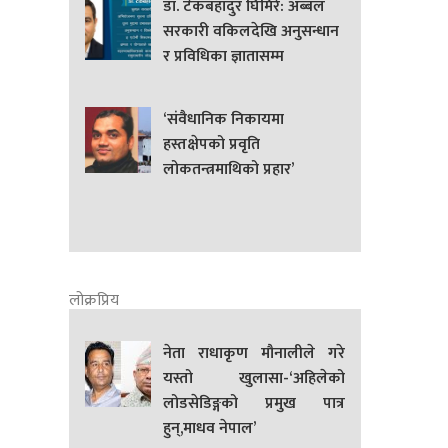
डा. टेकबहादुर घिमिरे: अब्बल
सरकारी वकिलदेखि अनुसन्धान
र प्रविधिका ज्ञातासम्म
‘संवैधानिक निकायमा
हस्तक्षेपको प्रवृति
लोकतन्त्रमाथिको प्रहार’
लोक्रप्रिय
नेता राधाकृण मौनालीले गरे
यस्तो खुलासा-‘अहिलेको
लोडसेडिङ्गको प्रमुख पात्र
हुन्,माधव नेपाल’