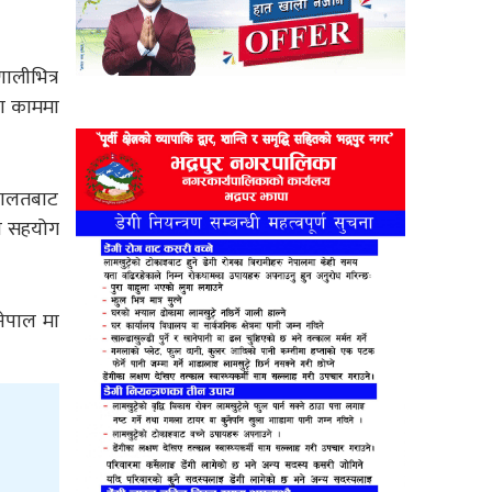
ालीभित्र
का काममा
अदालतबाट
ैव सहयोग
नेपाल मा