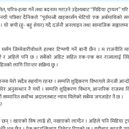
, चरित्र-हत्या गर्ने तथा बदनाम गराउने उद्देश्यबाट “मिडिया ट्रायल” ग
नयाँ पत्रिका दैनिकले “पूर्वमन्त्री खड्कासँग भेटियो एक अर्बमाथिको सम्पत
ेछ । यो कपी (हु- बहु शेयर) गदै दर्जनौ अनलाइन तथा सामाजिक सञ्जालम
 जिम्मेवारीवोधले हल्का टिप्पणी गर्ने बानी छैन । म राजनीति मात्रै
ँ र अहिले पनि छ । सबैको अडिट सहित एक-एक कर राज्यलाई तिरे
ितको लागि निरन्तर सक्रिय छु ।
्धानमा मेरो सदैव सहयोग रहन्छ । सम्पत्ति शुद्दिकरण विभागले जेनजी आन
गरेर अनुसन्धान नै गर्यो । सम्पत्ति शुद्दिकरण विभाग, आन्तरिक राजस्व व
र्दा सम्मानित सर्वोच्च अदालतबाट न्याय मिलेको सबैमा जगजाहेर नै छ ।
 ?
ै छन् । खाएको विष लाग्ने हो, नखाएको लाग्दैन । अहिले पनि मिडिया ट्रा
धेरै भन्नु छैन । प्रेस काउन्सिलमा निवेदन दिएको छु । यहीबाट कानूनी उ