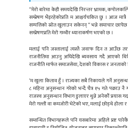
“मेरो बारेमा केही समयदेखि निरन्तर भ्रामक, कपोलकल्पित
सम्प्रेषण भैइरहेकोप्रति म आश्चर्यचकित छु । आज मात्रै 
सम्पत्तिको स्रोत खुलाउन सकेनन् “ भन्ने समाचार छाप
सम्प्रेषणप्रति मेरो गम्भीर ध्यानाकर्षण भएको छ ।
मलाई पनि जस्तालाई त्यस्तै जवाफ दिन त आउँछ तर मसँग
राजनीतिमा आउनु अघिदेखि ब्यवसाय गदै आएको थिए
राजनीति मार्फत समाजसेवा, देशको विकास र जनताको ह
‘म खुला किताव हुँ । राज्यका सबै निकायले गर्ने अनुसन
८ महिना अनुसन्धान गरेको भन्दै चैत्र १५ गते पक्राउ नै 
राजस्व अनुसन्धान विभाग डुलाएर थुन्ने अनेकौं प्रयास ग
मेरो गल्ती वा कमजोरी भेटेको भए, मलाई छोड्थे होला र
सम्वन्धित विभागहरूले पनि यसबारेमा अहिले प्रष्ट पारेक
हावादारी र नियोजित, योजनाबद्द समाचार निकाल्नेप्रति 