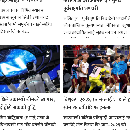
नाइकेसहित पाँच पक्राउ
नेताको आदर्श आत्मसात् गर्नुपर्छः
पूर्वराष्ट्रपति भण्डारी
 उपत्यकाका विभिन्न स्थानमा
्ध रूपमा सुनका सिक्री तथा नगद
ललितपुर । पूर्वराष्ट्रपति विद्यादेवी भण्डारील
ंलग्न ‘कर्मा समूह’का नाइकेसहित
लोकतान्त्रिक मूल्यमान्यता, नैतिकता, सु
 प्रहरीले पक्राउ...
जनउत्तरदायित्वलाई सुदृढ बनाउन अग्रज
राजनीतिक व्यक्तित्वहरूको आदर्शलाई आत
गर्न आवश्यक...
धिले उकास्यो चीनको व्यापार,
विश्वकप २०२६: फ्रान्सलाई २–० ले हर
 दोहोरो अंकको वृद्धि
स्पेन १६ वर्षपछि फाइनलमा
रिम बौद्धिकता (एआई)सम्बन्धी
काठमाडौँ। बलियो प्रतिद्वन्द्वी फ्रान्सलाई स्त
िश्वव्यापी माग तीव्र बनेसँगै चीनको
बनाउँदै स्पेन फिफा विश्वकप–२०२६ को