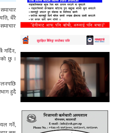
रि समाचार
्ति, धैरै
ा समाचार
 गर्दिन,
को छु ।
्दोलनपछि
िभाग हुदै
यल गर्ने,
पचार सुरु