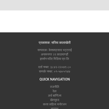
प्रकाशक: सजिव कालाखेती
सम्पादकः केशवप्रसाद भट्टराई
अनामनगर २९ काठमाण्डौं
इमर्शन मल्टि मिडिया प्रा लि
दर्ता नम्बर: ३८४२-२२०७९-८०
सम्पर्क नम्बर: ०१-५७०५१४७
QUICK NAVIGATION
राजनीति
देश
अर्थ बाणिज्य
खेलकुद
कला सहित्य मनोरंजन
अपराध