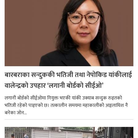
बारबराका सन्दुककी भतिजी तथा नेपोकिड यांकीलाई
वालेन्द्रको उपहार ‘लगानी बोर्डको सीईओ’
लगानी बोर्डको सीईओमा नियुक्त भएकी यांकी उक्याब सन्दुक रुइतको
भतिजी रहेको पाइएको छ। तत्कालीन समयमा महाकालीको अञ्चलाधिश नै
बनेका जोन...