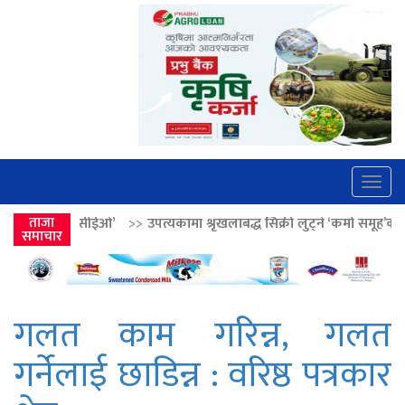
Togg
navig
>>
उपत्यकामा श्रृंखलाबद्ध सिक्री लुट्ने ‘कर्मा समूह’का नाइकेसहित पाँच पक्राउ
ताजा
समाचार
गलत काम गरिन्न, गलत
गर्नेलाई छाडिन्न : वरिष्ठ पत्रकार