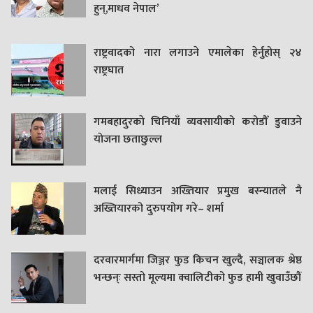
हुन्,माधव नेपाल’
राष्ट्रवादको नारा लगाउने एमालेका हेर्नुहोस् २४
राष्ट्रघात
गमबहादुरकाे चिनियाँ व्यवसायीको करोडौँ डुवाउने
याेजना छताछुल्ल
मलाई सिध्याउन अख्तियार प्रमुख बस्न्यातले नै
अख्तियारको दुरुपयोग गरे– शर्मा
दरवारमार्गमा जिञ्जर फुड किचन खुल्दै, सञ्चालक श्रेष्ठ
भन्छन्ः सस्तो मूल्यमा क्वालिटीको फुड हामी खुवाउँछौं