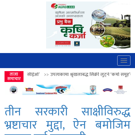
Togg
navig
’
>>
ताजा
उपत्यकामा श्रृंखलाबद्ध सिक्री लुट्ने ‘कर्मा समूह’का नाइकेसहित पाँच पक्रा
समाचार
तीन सरकारी साक्षीविरुद्ध
भ्रष्टाचार मुद्दा, ऐन बमोजिम