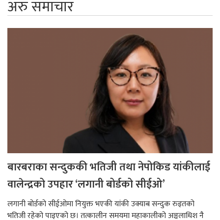
अरु समाचार
बारबराका सन्दुककी भतिजी तथा नेपोकिड यांकीलाई
वालेन्द्रको उपहार ‘लगानी बोर्डको सीईओ’
लगानी बोर्डको सीईओमा नियुक्त भएकी यांकी उक्याब सन्दुक रुइतको
भतिजी रहेको पाइएको छ। तत्कालीन समयमा महाकालीको अञ्चलाधिश नै