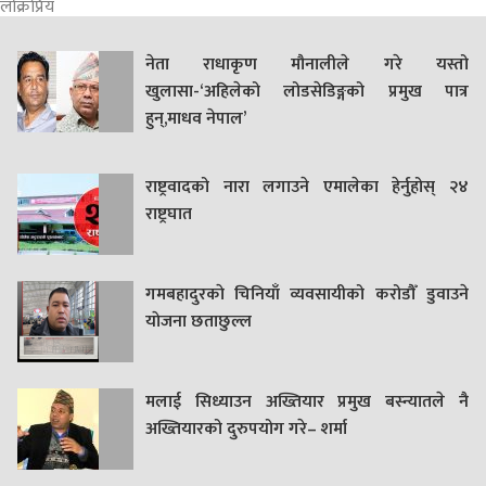
लोक्रप्रिय
नेता राधाकृण मौनालीले गरे यस्तो
खुलासा-‘अहिलेको लोडसेडिङ्गको प्रमुख पात्र
हुन्,माधव नेपाल’
राष्ट्रवादको नारा लगाउने एमालेका हेर्नुहोस् २४
राष्ट्रघात
गमबहादुरकाे चिनियाँ व्यवसायीको करोडौँ डुवाउने
याेजना छताछुल्ल
मलाई सिध्याउन अख्तियार प्रमुख बस्न्यातले नै
अख्तियारको दुरुपयोग गरे– शर्मा