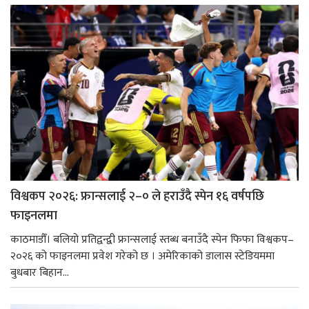
विश्वकप २०२६: फ्रान्सलाई २–० ले हराउँदै स्पेन १६ वर्षपछि
फाइनलमा
काठमाडौँ। बलियो प्रतिद्वन्द्वी फ्रान्सलाई स्तब्ध बनाउँदै स्पेन फिफा विश्वकप–
२०२६ को फाइनलमा प्रवेश गरेको छ । अमेरिकाको डालास स्टेडियममा
बुधबार बिहान...