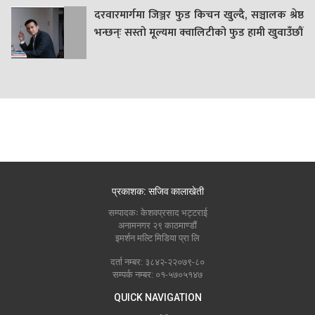
दरवारमार्गमा जिञ्जर फुड किचन खुल्दै, सञ्चालक श्रेष्ठ
भन्छन्ः सस्तो मूल्यमा क्वालिटीको फुड हामी खुवाउँछौं
प्रकाशक: सजिव कालाखेती
सम्पादकः केशवप्रसाद भट्टराई
अनामनगर २९ काठमाण्डौं
इमर्शन मल्टि मिडिया प्रा लि
दर्ता नम्बर: ३८४२-२२०७९-८०
सम्पर्क नम्बर: ०१-५७०५१४७
QUICK NAVIGATION