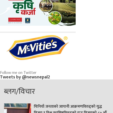
Follow me on Twitter
Tweets by @newsnepal2
ब्लग/विचार
चिनियाँ जनताको जापानी आक्रमणविरुद्दको युद्ध
विजय र विश्व फासिष्टविरुद्दको युद्ध विजयको ८० औं