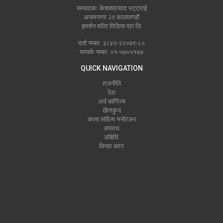
सम्पादकः केशवप्रसाद भट्टराई
अनामनगर २९ काठमाण्डौं
इमर्शन मल्टि मिडिया प्रा लि
दर्ता नम्बर: ३८४२-२२०७९-८०
सम्पर्क नम्बर: ०१-५७०५१४७
QUICK NAVIGATION
राजनीति
देश
अर्थ बाणिज्य
खेलकुद
कला सहित्य मनोरंजन
अपराध
प्रबिधि
विचार ब्लग