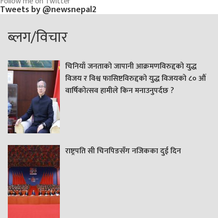
Follow me on Twitter
Tweets by @newsnepal2
ब्लग/विचार
चिनियाँ जनताको जापानी आक्रमणविरुद्दको युद्ध
विजय र विश्व फासिष्टविरुद्दको युद्ध विजयको ८० औं
वार्षिकोत्सव हामीले किन मनाउनुपर्दछ ?
राष्ट्रपति सी चिनपिङसँग नजिकका दुई दिन