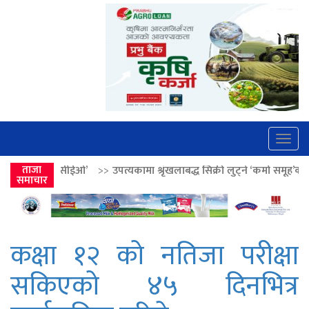
Togg
navig
’
>>
ताजा
उपत्यकामा श्रृंखलाबद्ध सिक्री लुट्ने ‘कर्मा समूह’का नाइकेसहित पाँच पक्र
समाचार
कक्षा १२ को नतिजा परीक्षा
सकिएको ४५ दिनभित्र