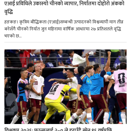
एआई प्रविधिले उकास्यो चीनको व्यापार, निर्यातमा दोहोरो अंकको
वृद्धि
हङकङ। कृत्रिम बौद्धिकता (एआई)सम्बन्धी उत्पादनको विश्वव्यापी माग तीव्र
बनेसँगै चीनको निर्यात जुन महिनामा वार्षिक आधारमा २७ प्रतिशतले वृद्धि
भएको छ...
विश्वकप २०२६: फ्रान्सलाई २–० ले हराउँदै स्पेन १६ वर्षपछि