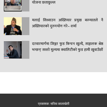
याेजना छताछुल्ल
मलाई सिध्याउन अख्तियार प्रमुख बस्न्यातले नै
अख्तियारको दुरुपयोग गरे– शर्मा
दरवारमार्गमा जिञ्जर फुड किचन खुल्दै, सञ्चालक श्रेष्ठ
भन्छन्ः सस्तो मूल्यमा क्वालिटीको फुड हामी खुवाउँछौं
प्रकाशक: सजिव कालाखेती