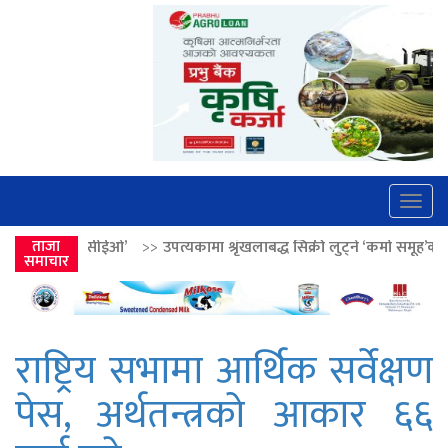
Togg
navig
>>
उपत्यकामा श्रृंखलाबद्ध सिक्री लुट्ने ‘कर्मा समूह’का नाइकेसहित पाँच पक्रा
ताजा
समाचार
राष्ट्रिय सभामा आर्थिक सर्वेक्षण
पेस, अर्थतन्त्रको आकार ६६