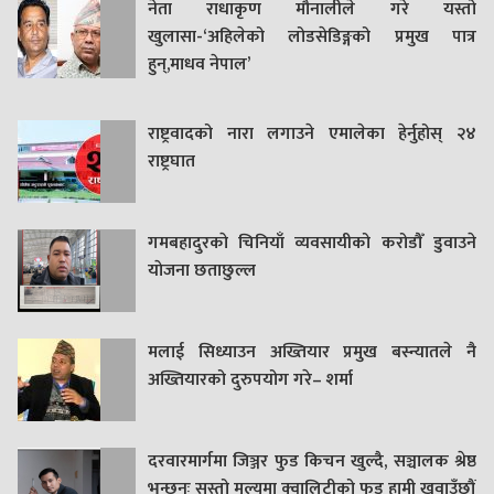
नेता राधाकृण मौनालीले गरे यस्तो
खुलासा-‘अहिलेको लोडसेडिङ्गको प्रमुख पात्र
हुन्,माधव नेपाल’
राष्ट्रवादको नारा लगाउने एमालेका हेर्नुहोस् २४
राष्ट्रघात
गमबहादुरकाे चिनियाँ व्यवसायीको करोडौँ डुवाउने
याेजना छताछुल्ल
मलाई सिध्याउन अख्तियार प्रमुख बस्न्यातले नै
अख्तियारको दुरुपयोग गरे– शर्मा
दरवारमार्गमा जिञ्जर फुड किचन खुल्दै, सञ्चालक श्रेष्ठ
भन्छन्ः सस्तो मूल्यमा क्वालिटीको फुड हामी खुवाउँछौं