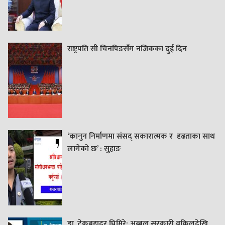
राष्ट्रपति सी चिनपिङसँग नजिकका दुई दिन
‘कानुन निर्माणमा संसद् सकारात्मक र दृढताका साथ
लागेको छ’ : सुहाङ
डा. टेकबहादुर घिमिरे: अब्बल सरकारी वकिलदेखि