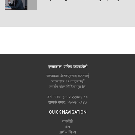
प्रकाशक: सजिव कालाखेती
सम्पादकः केशवप्रसाद भट्टराई
अनामनगर २९ काठमाण्डौं
इमर्शन मल्टि मिडिया प्रा लि
दर्ता नम्बर: ३८४२-२२०७९-८०
सम्पर्क नम्बर: ०१-५७०५१४७
QUICK NAVIGATION
राजनीति
देश
अर्थ बाणिज्य