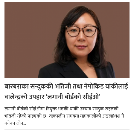
बारबराका सन्दुककी भतिजी तथा नेपोकिड यांकीलाई
वालेन्द्रको उपहार ‘लगानी बोर्डको सीईओ’
लगानी बोर्डको सीईओमा नियुक्त भएकी यांकी उक्याब सन्दुक रुइतको
भतिजी रहेको पाइएको छ। तत्कालीन समयमा महाकालीको अञ्चलाधिश नै
बनेका जोन...