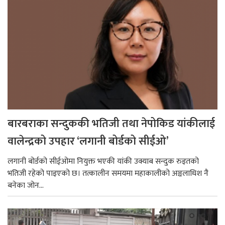
बारबराका सन्दुककी भतिजी तथा नेपोकिड यांकीलाई
वालेन्द्रको उपहार ‘लगानी बोर्डको सीईओ’
लगानी बोर्डको सीईओमा नियुक्त भएकी यांकी उक्याब सन्दुक रुइतको
भतिजी रहेको पाइएको छ। तत्कालीन समयमा महाकालीको अञ्चलाधिश नै
बनेका जोन...