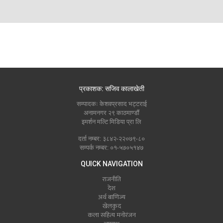
प्रकाशक: सजिव कालाखेती
सम्पादकः केशवप्रसाद भट्टराई
अनामनगर २९ काठमाण्डौं
इमर्शन मल्टि मिडिया प्रा लि
दर्ता नम्बर: ३८४२-२२०७९-८०
सम्पर्क नम्बर: ०१-५७०५१४७
QUICK NAVIGATION
राजनीति
देश
अर्थ बाणिज्य
खेलकुद
कला सहित्य मनोरंजन