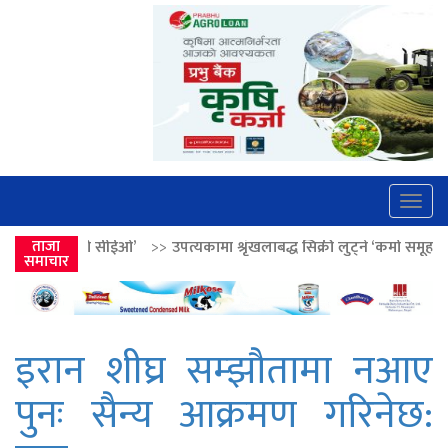
Togg
navig
>>
ताजा
उपत्यकामा श्रृंखलाबद्ध सिक्री लुट्ने ‘कर्मा समूह’का नाइकेसहित पाँच पक्रा
समाचार
इरान शीघ्र सम्झौतामा नआए
पुनः सैन्य आक्रमण गरिनेछ: