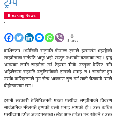
ट्रम्प
Breaking News
-
0
Shares
वाशिङ्टन ।अमेरिकी राष्ट्रपति डोनाल्ड ट्रम्पले इरानसँग भइरहेको
सम्झौताका सर्तप्रति आफू अझै ‘सन्तुष्ट नभएको’ बताएका छन् । द्वन्द्व
अन्त्यका लागि सम्झौता गर्न तेहरान ‘निकै उत्सुक’ देखिए पनि
अहिलेसम्म सहमति नजुटिसकेको ट्रम्पको भनाइ छ । सम्झौता हुन
नसके वासिङ्टनले पुनः सैन्य आक्रमण सुरु गर्न सक्ने चेतावनी उनले
दोहोर्‍याएका छन् ।
इरानी सरकारी टेलिभिजनले एउटा मस्यौदा सम्झौताको विवरण
सार्वजनिक गरेलगत्तै ट्रम्पको यस्तो भनाइ आएको हो । उक्त कथित
मस्यौदामा हर्मुज जलडमरुमध्य (स्ट्रेट अफ हर्मुज) पुनः खोल्ने र उक्त