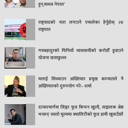
हुन्,माधव नेपाल’
राष्ट्रवादको नारा लगाउने एमालेका हेर्नुहोस् २४
राष्ट्रघात
गमबहादुरकाे चिनियाँ व्यवसायीको करोडौँ डुवाउने
याेजना छताछुल्ल
मलाई सिध्याउन अख्तियार प्रमुख बस्न्यातले नै
अख्तियारको दुरुपयोग गरे– शर्मा
दरवारमार्गमा जिञ्जर फुड किचन खुल्दै, सञ्चालक श्रेष्ठ
भन्छन्ः सस्तो मूल्यमा क्वालिटीको फुड हामी खुवाउँछौं