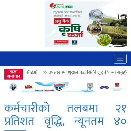
Togg
navig
>>
उपत्यकामा श्रृंखलाबद्ध सिक्री लुट्ने ‘कर्मा समूह’का नाइकेसहित पाँच पक्रा
ताजा
समाचार
कर्मचारीको तलबमा २१
प्रतिशत वृद्धि, न्यूनतम ४०