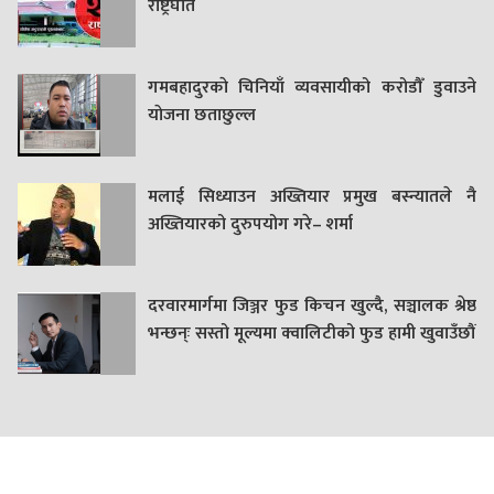
राष्ट्रघात
गमबहादुरकाे चिनियाँ व्यवसायीको करोडौँ डुवाउने
याेजना छताछुल्ल
मलाई सिध्याउन अख्तियार प्रमुख बस्न्यातले नै
अख्तियारको दुरुपयोग गरे– शर्मा
दरवारमार्गमा जिञ्जर फुड किचन खुल्दै, सञ्चालक श्रेष्ठ
भन्छन्ः सस्तो मूल्यमा क्वालिटीको फुड हामी खुवाउँछौं