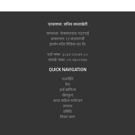
प्रकाशक: सजिव कालाखेती
सम्पादकः केशवप्रसाद भट्टराई
अनामनगर २९ काठमाण्डौं
इमर्शन मल्टि मिडिया प्रा लि
दर्ता नम्बर: ३८४२-२२०७९-८०
सम्पर्क नम्बर: ०१-५७०५१४७
QUICK NAVIGATION
राजनीति
देश
अर्थ बाणिज्य
खेलकुद
कला सहित्य मनोरंजन
अपराध
प्रबिधि
विचार ब्लग