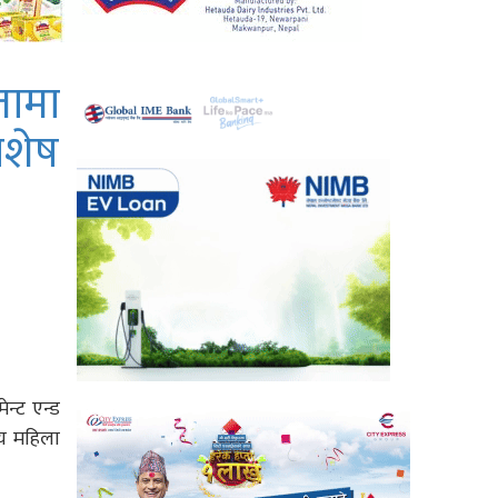
ामा
िशेष
न्ट एन्ड
िय महिला