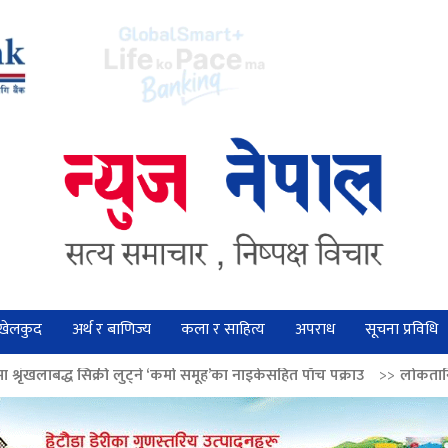
खेलकुद
अर्थ र बाणिज्य
कला र साहित्य
अपराध
सूचना प्रविधि
ा समूह’का नाइकेसहित पाँच पक्राउ
>>
लोकतान्त्रिक मूल्य सुदृढ बनाउन अग्रज नेताको