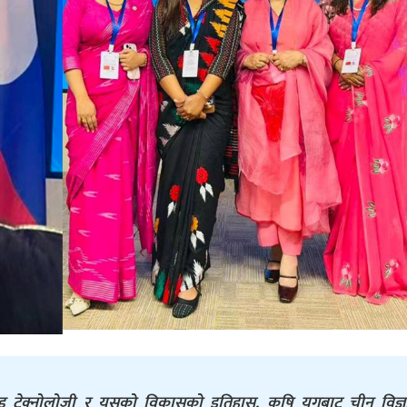
एण्ड टेक्नोलोजी र यसको विकासको इतिहास, कृषि युगबाट चीन विज्ञ