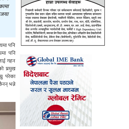
ेकामा
िजया
षयमा पनि
यमा पनि
ीलाई गहन
 प्रमुख
नु परेका
न् भन्ने