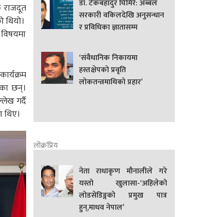
डा. टेकबहादुर घिमिरे: अब्बल
क राजदूत
सरकारी वकिलदेखि अनुसन्धान
को थियो।
र प्रविधिका ज्ञातासम्म
ा विषयमा
‘संवैधानिक निकायमा
हस्तक्षेपको प्रवृति
ार्यक्रम
लोकतन्त्रमाथिको प्रहार’
एका छन्।
ेख गर्दै
का थिए।
लोक्रप्रिय
नेता राधाकृण मौनालीले गरे
यस्तो खुलासा-‘अहिलेको
लोडसेडिङ्गको प्रमुख पात्र
हुन्,माधव नेपाल’