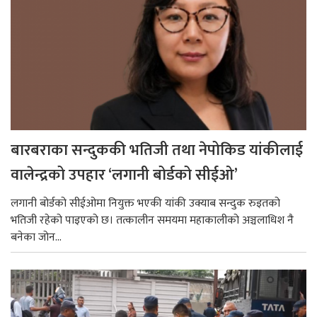
बारबराका सन्दुककी भतिजी तथा नेपोकिड यांकीलाई
वालेन्द्रको उपहार ‘लगानी बोर्डको सीईओ’
लगानी बोर्डको सीईओमा नियुक्त भएकी यांकी उक्याब सन्दुक रुइतको
भतिजी रहेको पाइएको छ। तत्कालीन समयमा महाकालीको अञ्चलाधिश नै
बनेका जोन...