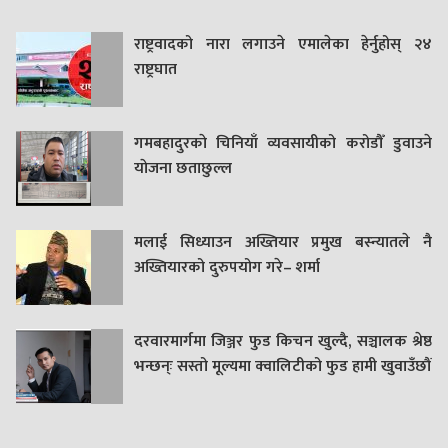
राष्ट्रवादको नारा लगाउने एमालेका हेर्नुहोस् २४
राष्ट्रघात
गमबहादुरकाे चिनियाँ व्यवसायीको करोडौँ डुवाउने
याेजना छताछुल्ल
मलाई सिध्याउन अख्तियार प्रमुख बस्न्यातले नै
अख्तियारको दुरुपयोग गरे– शर्मा
दरवारमार्गमा जिञ्जर फुड किचन खुल्दै, सञ्चालक श्रेष्ठ
भन्छन्ः सस्तो मूल्यमा क्वालिटीको फुड हामी खुवाउँछौं