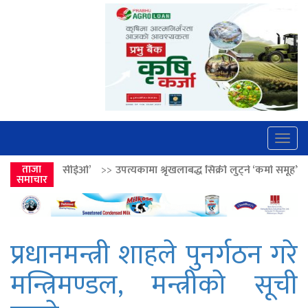
Togg
navig
>>
उपत्यकामा श्रृंखलाबद्ध सिक्री लुट्ने ‘कर्मा समूह’का नाइकेसहित पाँच पक्रा
ताजा
समाचार
प्रधानमन्त्री शाहले पुनर्गठन गरे
मन्त्रिमण्डल, मन्त्रीको सूची