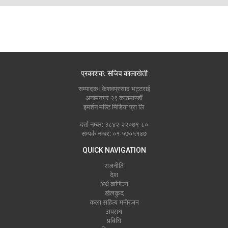
प्रकाशक: सजिव कालाखेती
सम्पादकः केशवप्रसाद भट्टराई
अनामनगर २९ काठमाण्डौं
इमर्शन मल्टि मिडिया प्रा लि
दर्ता नम्बर: ३८४२-२२०७९-८०
सम्पर्क नम्बर: ०१-५७०५१४७
QUICK NAVIGATION
राजनीति
देश
अर्थ बाणिज्य
खेलकुद
कला सहित्य मनोरंजन
अपराध
प्रबिधि