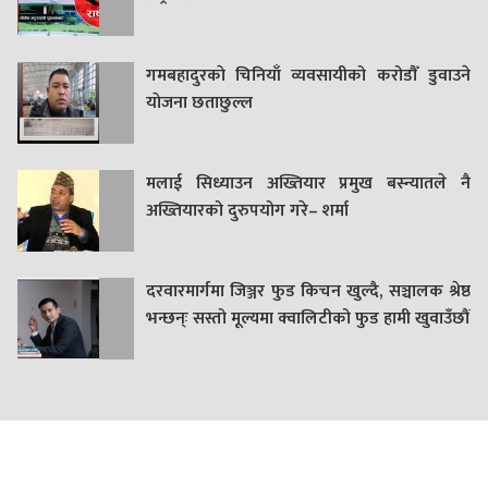
गमबहादुरकाे चिनियाँ व्यवसायीको करोडौँ डुवाउने
याेजना छताछुल्ल
मलाई सिध्याउन अख्तियार प्रमुख बस्न्यातले नै
अख्तियारको दुरुपयोग गरे– शर्मा
दरवारमार्गमा जिञ्जर फुड किचन खुल्दै, सञ्चालक श्रेष्ठ
भन्छन्ः सस्तो मूल्यमा क्वालिटीको फुड हामी खुवाउँछौं