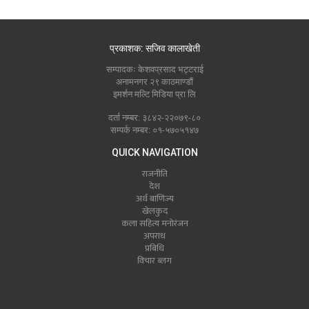
प्रकाशक: सजिव कालाखेती
सम्पादकः केशवप्रसाद भट्टराई
अनामनगर २९ काठमाण्डौं
इमर्शन मल्टि मिडिया प्रा लि
दर्ता नम्बर: ३८४२-२२०७९-८०
सम्पर्क नम्बर: ०१-५७०५१४७
QUICK NAVIGATION
राजनीति
देश
अर्थ बाणिज्य
खेलकुद
कला सहित्य मनोरंजन
अपराध
प्रबिधि
विचार ब्लग