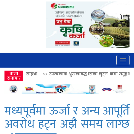
Togg
navig
>>
उपत्यकामा श्रृंखलाबद्ध सिक्री लुट्ने ‘कर्मा समूह’का नाइकेसहित पाँच पक्राउ
ताजा
समाचार
मध्यपूर्वमा ऊर्जा र अन्य आपूर्ति
अवरोध हट्न अझै समय लाग्छ