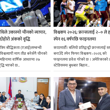
धिले उकास्यो चीनको व्यापार,
विश्वकप २०२६: फ्रान्सलाई २–० ले हर
 दोहोरो अंकको वृद्धि
स्पेन १६ वर्षपछि फाइनलमा
रिम बौद्धिकता (एआई)सम्बन्धी
काठमाडौँ। बलियो प्रतिद्वन्द्वी फ्रान्सलाई स्त
िश्वव्यापी माग तीव्र बनेसँगै चीनको
बनाउँदै स्पेन फिफा विश्वकप–२०२६ को
न महिनामा वार्षिक आधारमा २७
फाइनलमा प्रवेश गरेको छ । अमेरिकाको
ृद्धि भएको छ...
स्टेडियममा बुधबार बिहान...