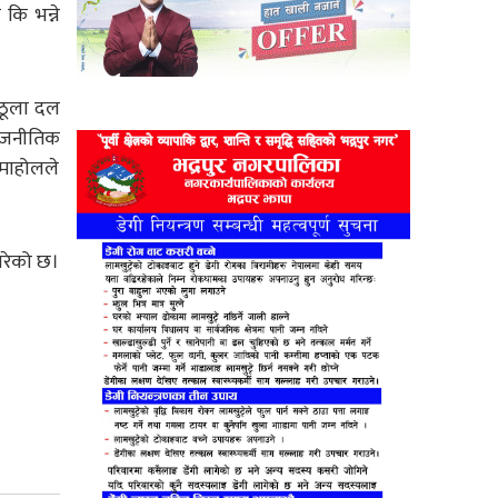
कि भन्ने
ा ठूला दल
राजनीतिक
 माहोलले
ारेको छ।