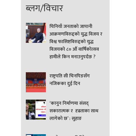
ब्लग/विचार
चिनियाँ जनताको जापानी
आक्रमणविरुद्दको युद्ध विजय र
विश्व फासिष्टविरुद्दको युद्ध
विजयको ८० औं वार्षिकोत्सव
हामीले किन मनाउनुपर्दछ ?
राष्ट्रपति सी चिनपिङसँग
नजिकका दुई दिन
‘कानुन निर्माणमा संसद्
सकारात्मक र दृढताका साथ
लागेको छ’ : सुहाङ