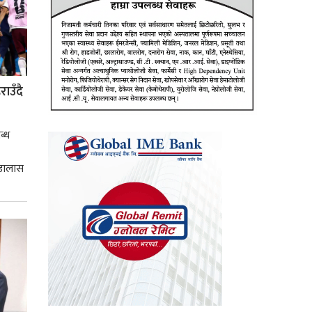
ाउँदै
ब्ध
 डालास