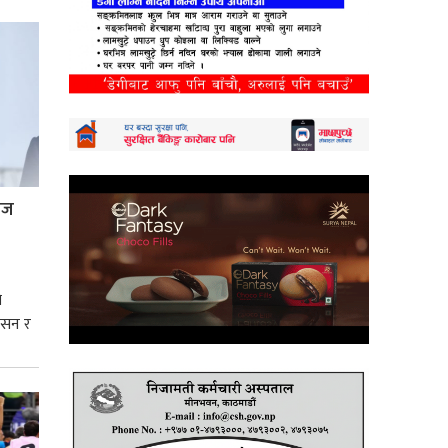
्रज
े
शासन र
्मसात्