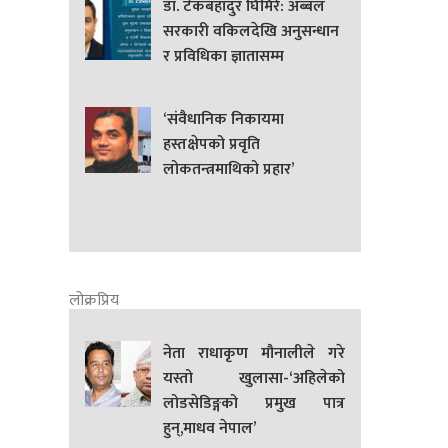
डा. टेकबहादुर घिमिरे: अब्बल
सरकारी वकिलदेखि अनुसन्धान
र प्रविधिका ज्ञातासम्म
‘संवैधानिक निकायमा
हस्तक्षेपको प्रवृति
लोकतन्त्रमाथिको प्रहार’
लोक्रप्रिय
नेता राधाकृण मौनालीले गरे
यस्तो खुलासा-‘अहिलेको
लोडसेडिङ्गको प्रमुख पात्र
हुन्,माधव नेपाल’