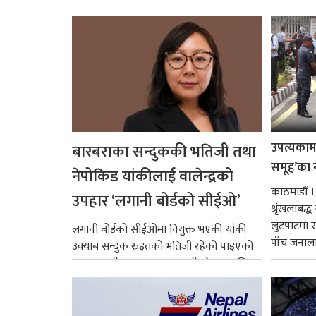
उपत्यकामा 
बारबराका सन्दुककी भतिजी तथा
समूह’का 
नेपोकिड यांकीलाई वालेन्द्रको
काठमाडौं ।
उपहार ‘लगानी बोर्डको सीईओ’
श्रृंखलाबद
लुटपाटमा स
लगानी बोर्डको सीईओमा नियुक्त भएकी यांकी
पाँच जनालाई
उक्याब सन्दुक रुइतको भतिजी रहेको पाइएको
छ। तत्कालीन समयमा महाकालीको अञ्चलाधिश
नै बनेका जोन...