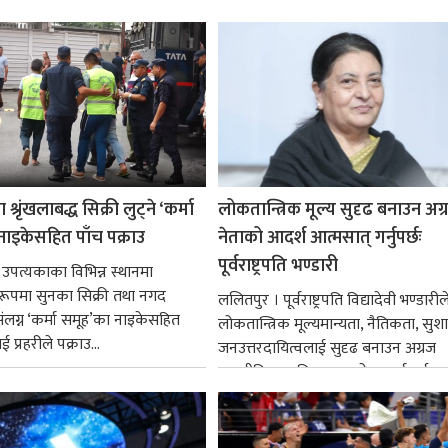
श्रृंखलाबद्ध सिक्री लुट्ने ‘कर्मा
लोकतान्त्रिक मूल्य सुदृढ बनाउन अग
नाइकेसहित पाँच पक्राउ
नेताको आदर्श आत्मसात् गर्नुपर्छः
पूर्वराष्ट्रपति भण्डारी
 उपत्यकाका विभिन्न स्थानमा
्ध रूपमा सुनका सिक्री तथा नगद
ललितपुर । पूर्वराष्ट्रपति विद्यादेवी भण्डारील
ंलग्न ‘कर्मा समूह’का नाइकेसहित
लोकतान्त्रिक मूल्यमान्यता, नैतिकता, सु
 प्रहरीले पक्राउ...
जनउत्तरदायित्वलाई सुदृढ बनाउन अग्रज
राजनीतिक व्यक्तित्वहरूको आदर्शलाई आत
गर्न आवश्यक...