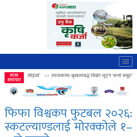
Togg
navig
>>
उपत्यकामा श्रृंखलाबद्ध सिक्री लुट्ने ‘कर्मा समूह’का नाइकेसहित पाँच पक्राउ
ताजा
समाचार
फिफा विश्वकप फुटबल २०२६:
स्कटल्याण्डलाई मोरक्कोले १–