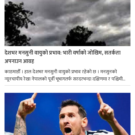
देशभर मनसुनी वायुको प्रभाव: भारी वर्षाको जोखिम, सतर्कता
अपनाउन आग्रह
काठमाडौँ । हाल देशभर मनसुनी वायुको प्रभाव रहेको छ । मनसुनको
न्यूनचापीय रेखा नेपालको पूर्वी भूभागतर्फ सरदरभन्दा दक्षिणमा र पश्चिमी...