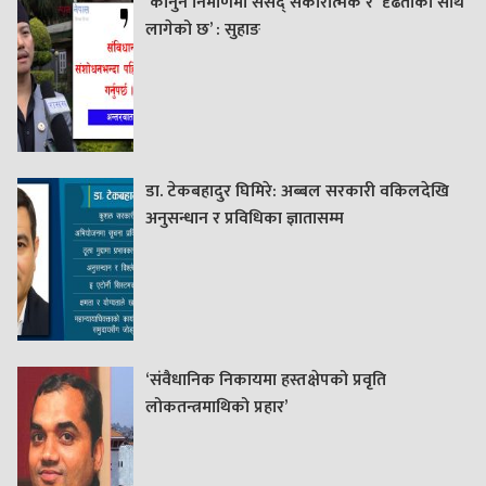
‘कानुन निर्माणमा संसद् सकारात्मक र दृढताका साथ
लागेको छ’ : सुहाङ
डा. टेकबहादुर घिमिरे: अब्बल सरकारी वकिलदेखि
अनुसन्धान र प्रविधिका ज्ञातासम्म
‘संवैधानिक निकायमा हस्तक्षेपको प्रवृति
लोकतन्त्रमाथिको प्रहार’