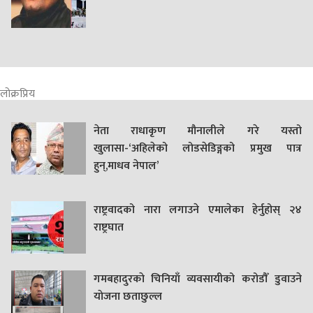
लोक्रप्रिय
नेता राधाकृण मौनालीले गरे यस्तो
खुलासा-‘अहिलेको लोडसेडिङ्गको प्रमुख पात्र
हुन्,माधव नेपाल’
राष्ट्रवादको नारा लगाउने एमालेका हेर्नुहोस् २४
राष्ट्रघात
गमबहादुरकाे चिनियाँ व्यवसायीको करोडौँ डुवाउने
याेजना छताछुल्ल