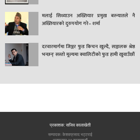
मलाई सिध्याउन अख्तियार प्रमुख बस्न्यातले नै
अख्तियारको दुरुपयोग गरे– शर्मा
दरवारमार्गमा जिञ्जर फुड किचन खुल्दै, सञ्चालक श्रेष्ठ
भन्छन्ः सस्तो मूल्यमा क्वालिटीको फुड हामी खुवाउँछौं
प्रकाशक: सजिव कालाखेती
सम्पादकः केशवप्रसाद भट्टराई