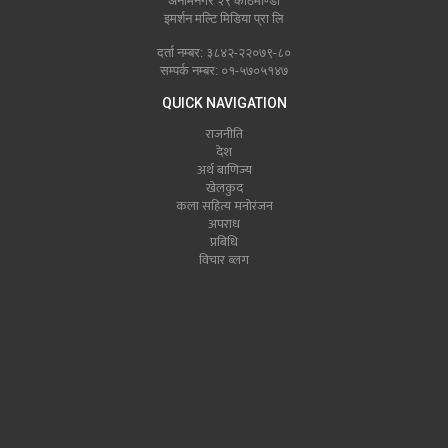
अनामनगर २९ काठमाण्डौं
इमर्शन मल्टि मिडिया प्रा लि
दर्ता नम्बर: ३८४२-२२०७९-८०
सम्पर्क नम्बर: ०१-५७०५१४७
QUICK NAVIGATION
राजनीति
देश
अर्थ बाणिज्य
खेलकुद
कला सहित्य मनोरंजन
अपराध
प्रबिधि
विचार ब्लग