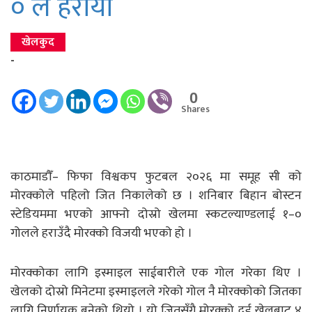
० ले हरायो
खेलकुद
-
0
Shares
काठमाडौँ– फिफा विश्वकप फुटबल २०२६ मा समूह सी को
मोरक्कोले पहिलो जित निकालेको छ । शनिबार बिहान बोस्टन
स्टेडियममा भएको आफ्नो दोस्रो खेलमा स्कटल्याण्डलाई १–०
गोलले हराउँदै मोरक्को विजयी भएको हो ।
मोरक्कोका लागि इस्माइल साईबारीले एक गोल गरेका थिए ।
खेलको दोस्रो मिनेटमा इस्माइलले गरेको गोल नै मोरक्कोको जितका
लागि निर्णायक बनेको थियो । यो जितसँगै मोरक्को दुई खेलबाट ४