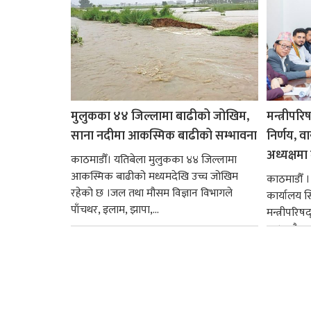
मुलुकका ४४ जिल्लामा बाढीको जोखिम,
मन्त्रीपरि
साना नदीमा आकस्मिक बाढीको सम्भावना
निर्णय, व
अध्यक्षमा म
काठमाडौँ। यतिबेला मुलुकका ४४ जिल्लामा
आकस्मिक बाढीको मध्यमदेखि उच्च जोखिम
काठमाडौँ । प
रहेको छ ।जल तथा मौसम विज्ञान विभागले
कार्यालय 
पाँचथर, इलाम, झापा,...
मन्त्रीपरिष
छ । यसैक्र