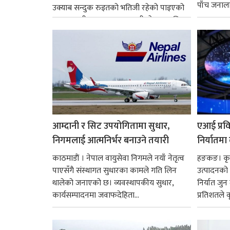
पाँच जनालाई
उक्याब सन्दुक रुइतको भतिजी रहेको पाइएको
छ। तत्कालीन समयमा महाकालीको अञ्चलाधिश
नै बनेका जोन...
आम्दानी र सिट उपयोगितामा सुधार,
एआई प्रवि
निगमलाई आत्मनिर्भर बनाउने तयारी
निर्यातमा
काठमाडाैं । नेपाल वायुसेवा निगमले नयाँ नेतृत्व
हङकङ। कृत्
पाएसँगै संस्थागत सुधारका कामले गति लिन
उत्पादनको व
थालेको जनाएको छ। व्यवस्थापकीय सुधार,
निर्यात जु
कार्यसम्पादनमा जवाफदेहिता...
प्रतिशतले व