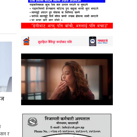
्रज
े
शासन र