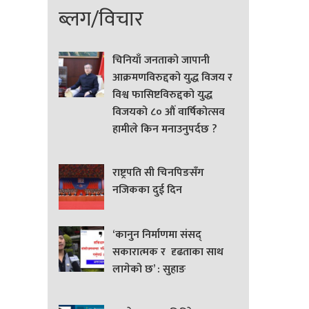
ब्लग/विचार
चिनियाँ जनताको जापानी
आक्रमणविरुद्दको युद्ध विजय र
विश्व फासिष्टविरुद्दको युद्ध
विजयको ८० औं वार्षिकोत्सव
हामीले किन मनाउनुपर्दछ ?
राष्ट्रपति सी चिनपिङसँग
नजिकका दुई दिन
‘कानुन निर्माणमा संसद्
सकारात्मक र दृढताका साथ
लागेको छ’ : सुहाङ