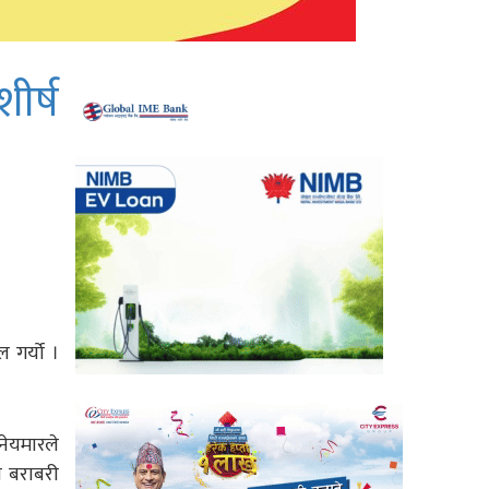
ीर्ष
 गर्यो ।
नेयमारले
ो बराबरी