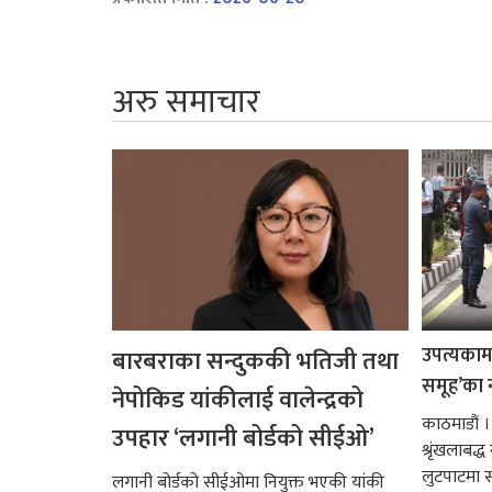
अरु समाचार
उपत्यकामा 
बारबराका सन्दुककी भतिजी तथा
समूह’का 
नेपोकिड यांकीलाई वालेन्द्रको
काठमाडौं ।
उपहार ‘लगानी बोर्डको सीईओ’
श्रृंखलाबद
लुटपाटमा स
लगानी बोर्डको सीईओमा नियुक्त भएकी यांकी