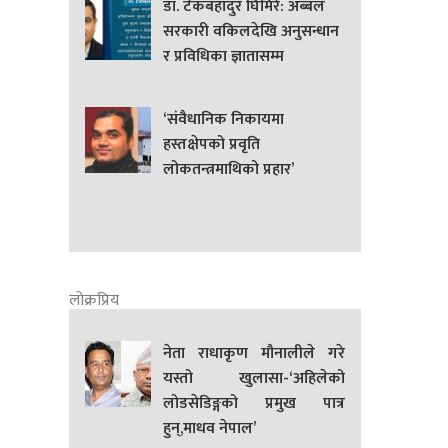
डा. टेकबहादुर घिमिरे: अब्बल
सरकारी वकिलदेखि अनुसन्धान
र प्रविधिका ज्ञातासम्म
‘संवैधानिक निकायमा
हस्तक्षेपको प्रवृति
लोकतन्त्रमाथिको प्रहार’
लोक्रप्रिय
नेता राधाकृण मौनालीले गरे
यस्तो खुलासा-‘अहिलेको
लोडसेडिङ्गको प्रमुख पात्र
हुन्,माधव नेपाल’