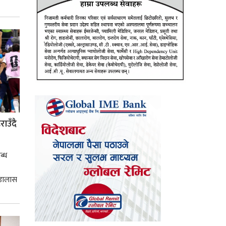
्मसात्
ाउँदै
ब्ध
 डालास