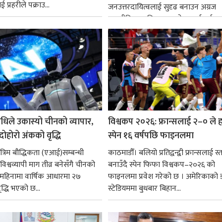
 प्रहरीले पक्राउ...
जनउत्तरदायित्वलाई सुदृढ बनाउन अग्रज
राजनीतिक व्यक्तित्वहरूको आदर्शलाई आत
गर्न आवश्यक...
धिले उकास्यो चीनको व्यापार,
विश्वकप २०२६: फ्रान्सलाई २–० ले हर
 दोहोरो अंकको वृद्धि
स्पेन १६ वर्षपछि फाइनलमा
रिम बौद्धिकता (एआई)सम्बन्धी
काठमाडौँ। बलियो प्रतिद्वन्द्वी फ्रान्सलाई स्त
िश्वव्यापी माग तीव्र बनेसँगै चीनको
बनाउँदै स्पेन फिफा विश्वकप–२०२६ को
न महिनामा वार्षिक आधारमा २७
फाइनलमा प्रवेश गरेको छ । अमेरिकाको
ृद्धि भएको छ...
स्टेडियममा बुधबार बिहान...