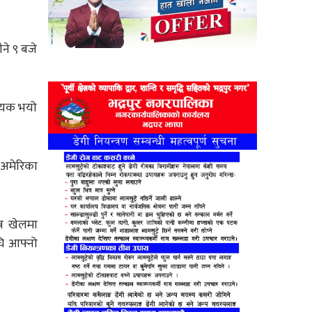
ने ९ बजे
णायक भयो
 अमेरिका
न खेलमा
घि आफ्नो