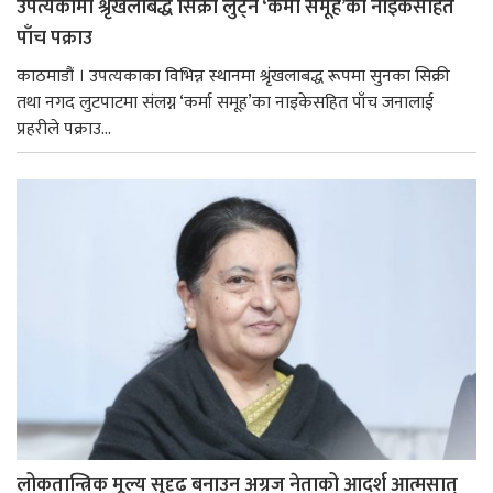
उपत्यकामा श्रृंखलाबद्ध सिक्री लुट्ने ‘कर्मा समूह’का नाइकेसहित
पाँच पक्राउ
काठमाडौं । उपत्यकाका विभिन्न स्थानमा श्रृंखलाबद्ध रूपमा सुनका सिक्री
तथा नगद लुटपाटमा संलग्न ‘कर्मा समूह’का नाइकेसहित पाँच जनालाई
प्रहरीले पक्राउ...
लोकतान्त्रिक मूल्य सुदृढ बनाउन अग्रज नेताको आदर्श आत्मसात्