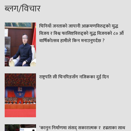
ब्लग/विचार
चिनियाँ जनताको जापानी आक्रमणविरुद्दको युद्ध
विजय र विश्व फासिष्टविरुद्दको युद्ध विजयको ८० औं
वार्षिकोत्सव हामीले किन मनाउनुपर्दछ ?
राष्ट्रपति सी चिनपिङसँग नजिकका दुई दिन
‘कानुन निर्माणमा संसद् सकारात्मक र दृढताका साथ