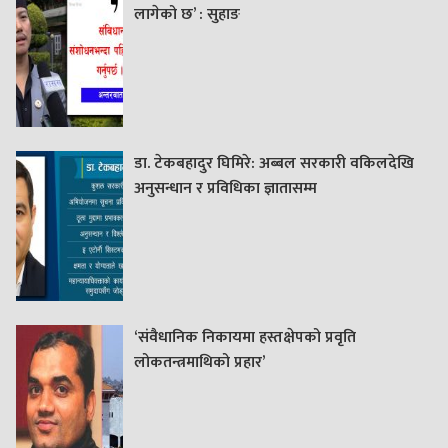
लागेको छ’ : सुहाङ
डा. टेकबहादुर घिमिरे: अब्बल सरकारी वकिलदेखि
अनुसन्धान र प्रविधिका ज्ञातासम्म
‘संवैधानिक निकायमा हस्तक्षेपको प्रवृति
लोकतन्त्रमाथिको प्रहार’