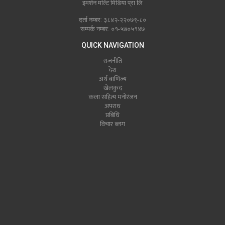
इमर्शन मल्टि मिडिया प्रा लि
दर्ता नम्बर: ३८४२-२२०७९-८०
सम्पर्क नम्बर: ०१-५७०५१४७
QUICK NAVIGATION
राजनीति
देश
अर्थ बाणिज्य
खेलकुद
कला सहित्य मनोरंजन
अपराध
प्रबिधि
विचार ब्लग