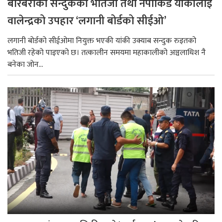
बारबराका सन्दुककी भतिजी तथा नेपोकिड यांकीलाई
वालेन्द्रको उपहार ‘लगानी बोर्डको सीईओ’
लगानी बोर्डको सीईओमा नियुक्त भएकी यांकी उक्याब सन्दुक रुइतको
भतिजी रहेको पाइएको छ। तत्कालीन समयमा महाकालीको अञ्चलाधिश नै
बनेका जोन...