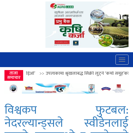
Togg
navig
>
उपत्यकामा श्रृंखलाबद्ध सिक्री लुट्ने ‘कर्मा समूह’का नाइकेसहित पाँच पक्राउ
ताजा
समाचार
विश्वकप फुटबल:
नेदरल्यान्ड्सले स्वीडेनलाई