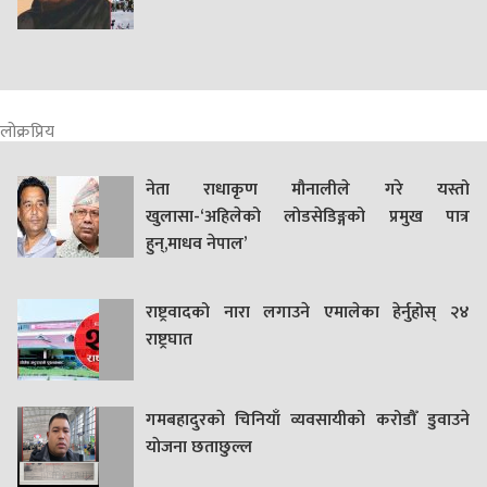
लोक्रप्रिय
नेता राधाकृण मौनालीले गरे यस्तो
खुलासा-‘अहिलेको लोडसेडिङ्गको प्रमुख पात्र
हुन्,माधव नेपाल’
राष्ट्रवादको नारा लगाउने एमालेका हेर्नुहोस् २४
राष्ट्रघात
गमबहादुरकाे चिनियाँ व्यवसायीको करोडौँ डुवाउने
याेजना छताछुल्ल