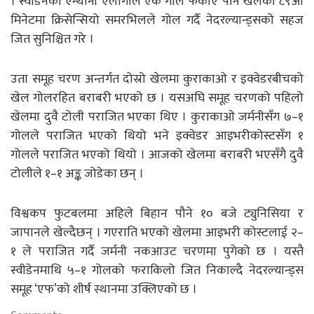
। स्वीडेनका एन्थोनी एलांगाले एक गोल फर्काए पनि खेलको ८९औँ
मिनेटमा क्रिसेन्सियो समरभिलले गोल गर्दै नेदरल्यान्ड्सको सहज
जित सुनिश्चित गरे ।
उता समूह चरण अन्तर्गत दोस्रो खेलमा कुराकाओ र इक्वेडरबीचको
खेल गोलरहित बराबरी भएको छ । यसअघि समूह चरणको पहिलो
खेलमा दुवै टोली पराजित भएका थिए । कुराकाओ जर्मनीसँग ७–१
गोलले पराजित भएको थियो भने इक्वेडर आइभरीकोस्टसँग १
गोलले पराजित भएको थियो । आजको खेलमा बराबरी भएसँगै दुवै
टोलीले १–१ अङ्क जोडेका छन् ।
विश्वकप फुटबलमा अहिले बिहान पौने १० बजे ट्युनिसिया र
जापानले खेल्दैछन् । गएराति भएको खेलमा आइभरी कोस्टलाई २–
१ ले पराजित गर्दै जर्मनी नकआउट चरणमा पुगेको छ । यस्तै
स्वीडेनमाथि ५–१ गोलको फराकिलो जित निकाल्दै नेदरल्यान्ड्स
समूह ‘एफ’को शीर्ष स्थानमा उक्लिएको छ ।