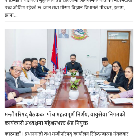
काठमाडौँ। यतिबेला मुलुकका ४४ जिल्लामा आकस्मिक बाढीको मध्यमदेखि
उच्च जोखिम रहेको छ ।जल तथा मौसम विज्ञान विभागले पाँचथर, इलाम,
झापा,...
मन्त्रीपरिषद् बैठकका पाँच महत्त्वपूर्ण निर्णय, वायुसेवा निगमको
कार्यकारी अध्यक्षमा महेश्वरभक्त श्रेष्ठ नियुक्त
काठमाडौँ । प्रधानमन्त्री तथा मन्त्रीपरिषद् कार्यालय सिंहदरबारमा मंगलबार