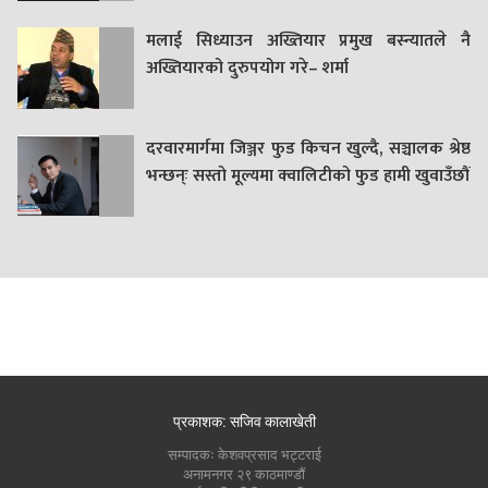
मलाई सिध्याउन अख्तियार प्रमुख बस्न्यातले नै
अख्तियारको दुरुपयोग गरे– शर्मा
दरवारमार्गमा जिञ्जर फुड किचन खुल्दै, सञ्चालक श्रेष्ठ
भन्छन्ः सस्तो मूल्यमा क्वालिटीको फुड हामी खुवाउँछौं
प्रकाशक: सजिव कालाखेती
सम्पादकः केशवप्रसाद भट्टराई
अनामनगर २९ काठमाण्डौं