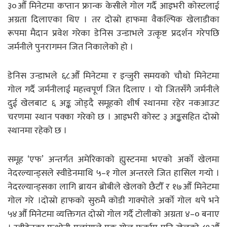
३०औँ मिनेटमा कप्तान फ्रान्क केसीले गोल गर्दै आइभरी कोस्टलाई
अग्रता दिलाएका थिए । तर दोस्रो हाफमा वैकल्पिक खेलाडीका
रूपमा मैदान प्रवेश गरेका डेनिस उन्डाभले उत्कृष्ट प्रदर्शन गरेपछि
जर्मनीले पुनरागमन जित निकालेको हो ।
डेनिस उन्डाभले ६८औँ मिनेटमा र इन्जुरी समयको चौथो मिनेटमा
गोल गर्दै जर्मनीलाई महत्त्वपूर्ण जित दिलाए । यो जितसँगै जर्मनीले
दुई खेलबाट ६ अङ्क जोड्दै समूहको शीर्ष स्थानमा रहेर नकआउट
चरणमा स्थान पक्का गरेको छ । आइभरी कोस्ट ३ अङ्कसहित दोस्रो
स्थानमा रहेको छ ।
समूह ‘एफ’ अन्तर्गत अमेरिकाको ह्युस्टनमा भएको अर्को खेलमा
नेदरल्यान्ड्सले स्वीडेनमाथि ५–१ गोल अन्तरले जित हासिल गर्‍यो ।
नेदरल्यान्ड्सका लागि ब्रायन ब्रोबीले खेलको छैटौँ र १७औँ मिनेटमा
गोल गरे ।दोस्रो हाफको सुरुमै कोडी गाक्पोले अर्को गोल थपे भने
५४औँ मिनेटमा व्यक्तिगत दोस्रो गोल गर्दै टोलीको अग्रता ४–० बनाए