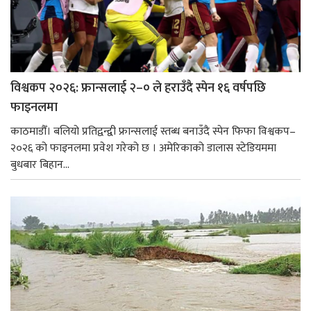
विश्वकप २०२६: फ्रान्सलाई २–० ले हराउँदै स्पेन १६ वर्षपछि
फाइनलमा
काठमाडौँ। बलियो प्रतिद्वन्द्वी फ्रान्सलाई स्तब्ध बनाउँदै स्पेन फिफा विश्वकप–
२०२६ को फाइनलमा प्रवेश गरेको छ । अमेरिकाको डालास स्टेडियममा
बुधबार बिहान...