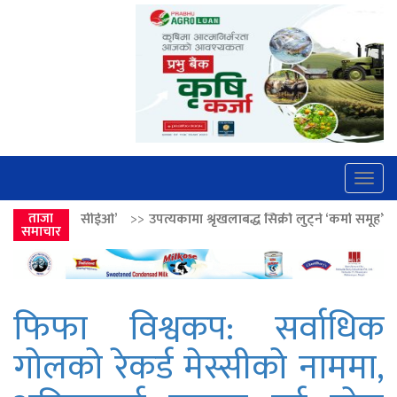
Togg
navig
’
>>
ताजा
उपत्यकामा श्रृंखलाबद्ध सिक्री लुट्ने ‘कर्मा समूह’का नाइकेसहित पाँच पक्र
समाचार
फिफा विश्वकप: सर्वाधिक
गोलको रेकर्ड मेस्सीको नाममा,