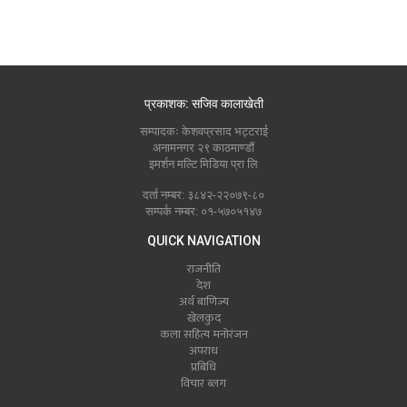
प्रकाशक: सजिव कालाखेती
सम्पादकः केशवप्रसाद भट्टराई
अनामनगर २९ काठमाण्डौं
इमर्शन मल्टि मिडिया प्रा लि
दर्ता नम्बर: ३८४२-२२०७९-८०
सम्पर्क नम्बर: ०१-५७०५१४७
QUICK NAVIGATION
राजनीति
देश
अर्थ बाणिज्य
खेलकुद
कला सहित्य मनोरंजन
अपराध
प्रबिधि
विचार ब्लग