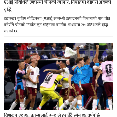
एआई प्रविधिले उकास्यो चीनको व्यापार, निर्यातमा दोहोरो अंकको
वृद्धि
हङकङ। कृत्रिम बौद्धिकता (एआई)सम्बन्धी उत्पादनको विश्वव्यापी माग तीव्र
बनेसँगै चीनको निर्यात जुन महिनामा वार्षिक आधारमा २७ प्रतिशतले वृद्धि
भएको छ...
विश्वकप २०२६: फ्रान्सलाई २–० ले हराउँदै स्पेन १६ वर्षपछि