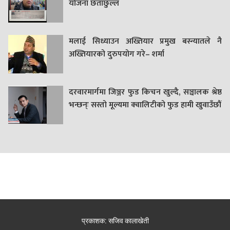
याेजना छताछुल्ल
मलाई सिध्याउन अख्तियार प्रमुख बस्न्यातले नै
अख्तियारको दुरुपयोग गरे– शर्मा
दरवारमार्गमा जिञ्जर फुड किचन खुल्दै, सञ्चालक श्रेष्ठ
भन्छन्ः सस्तो मूल्यमा क्वालिटीको फुड हामी खुवाउँछौं
प्रकाशक: सजिव कालाखेती