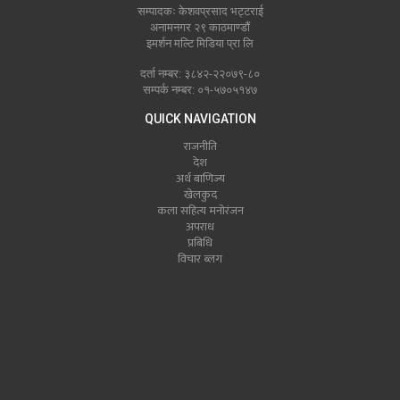
सम्पादकः केशवप्रसाद भट्टराई
अनामनगर २९ काठमाण्डौं
इमर्शन मल्टि मिडिया प्रा लि
दर्ता नम्बर: ३८४२-२२०७९-८०
सम्पर्क नम्बर: ०१-५७०५१४७
QUICK NAVIGATION
राजनीति
देश
अर्थ बाणिज्य
खेलकुद
कला सहित्य मनोरंजन
अपराध
प्रबिधि
विचार ब्लग