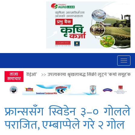
Togg
navig
>>
उपत्यकामा श्रृंखलाबद्ध सिक्री लुट्ने ‘कर्मा समूह’का नाइकेसहित पाँच पक्राउ
ताजा
समाचार
फ्रान्ससँग स्विडेन ३–० गोलले
पराजित, एम्बाप्पेले गरे २ गोल