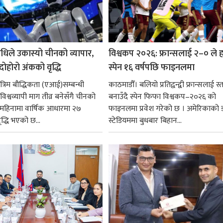
धिले उकास्यो चीनको व्यापार,
विश्वकप २०२६: फ्रान्सलाई २–० ले हर
 दोहोरो अंकको वृद्धि
स्पेन १६ वर्षपछि फाइनलमा
रिम बौद्धिकता (एआई)सम्बन्धी
काठमाडौँ। बलियो प्रतिद्वन्द्वी फ्रान्सलाई स्त
िश्वव्यापी माग तीव्र बनेसँगै चीनको
बनाउँदै स्पेन फिफा विश्वकप–२०२६ को
न महिनामा वार्षिक आधारमा २७
फाइनलमा प्रवेश गरेको छ । अमेरिकाको
ृद्धि भएको छ...
स्टेडियममा बुधबार बिहान...