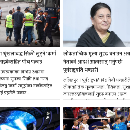
श्रृंखलाबद्ध सिक्री लुट्ने ‘कर्मा
लोकतान्त्रिक मूल्य सुदृढ बनाउन अग
नाइकेसहित पाँच पक्राउ
नेताको आदर्श आत्मसात् गर्नुपर्छः
पूर्वराष्ट्रपति भण्डारी
 उपत्यकाका विभिन्न स्थानमा
्ध रूपमा सुनका सिक्री तथा नगद
ललितपुर । पूर्वराष्ट्रपति विद्यादेवी भण्डारील
ंलग्न ‘कर्मा समूह’का नाइकेसहित
लोकतान्त्रिक मूल्यमान्यता, नैतिकता, सु
 प्रहरीले पक्राउ...
जनउत्तरदायित्वलाई सुदृढ बनाउन अग्रज
राजनीतिक व्यक्तित्वहरूको आदर्शलाई आत
गर्न आवश्यक...