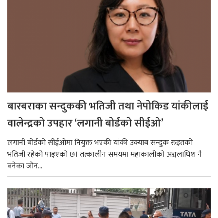
बारबराका सन्दुककी भतिजी तथा नेपोकिड यांकीलाई
वालेन्द्रको उपहार ‘लगानी बोर्डको सीईओ’
लगानी बोर्डको सीईओमा नियुक्त भएकी यांकी उक्याब सन्दुक रुइतको
भतिजी रहेको पाइएको छ। तत्कालीन समयमा महाकालीको अञ्चलाधिश नै
बनेका जोन...