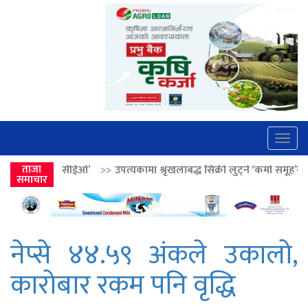
Togg
navig
’
>>
ताजा
उपत्यकामा श्रृंखलाबद्ध सिक्री लुट्ने ‘कर्मा समूह’का नाइकेसहित पाँच पक्र
समाचार
नेप्से ४४.५९ अंकले उकालो,
कारोबार रकम पनि वृद्धि