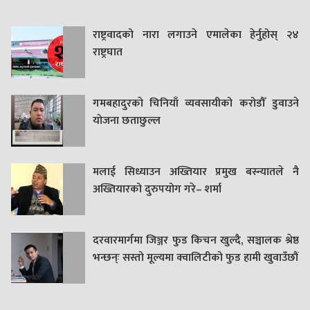
राष्ट्रवादको नारा लगाउने एमालेका हेर्नुहोस् २४
राष्ट्रघात
गमबहादुरकाे चिनियाँ व्यवसायीको करोडौँ डुवाउने
याेजना छताछुल्ल
मलाई सिध्याउन अख्तियार प्रमुख बस्न्यातले नै
अख्तियारको दुरुपयोग गरे– शर्मा
दरवारमार्गमा जिञ्जर फुड किचन खुल्दै, सञ्चालक श्रेष्ठ
भन्छन्ः सस्तो मूल्यमा क्वालिटीको फुड हामी खुवाउँछौं