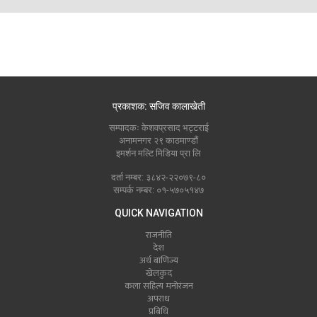
प्रकाशक: सजिव कालाखेती
सम्पादकः केशवप्रसाद भट्टराई
अनामनगर २९ काठमाण्डौं
इमर्शन मल्टि मिडिया प्रा लि
दर्ता नम्बर: ३८४२-२२०७९-८०
सम्पर्क नम्बर: ०१-५७०५१४७
QUICK NAVIGATION
राजनीति
देश
अर्थ बाणिज्य
खेलकुद
कला सहित्य मनोरंजन
अपराध
प्रबिधि