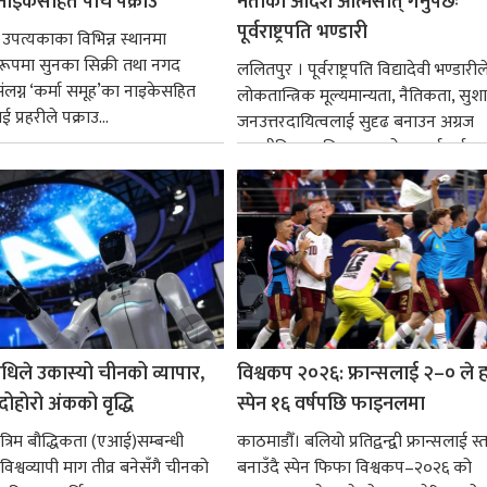
नाइकेसहित पाँच पक्राउ
नेताको आदर्श आत्मसात् गर्नुपर्छः
पूर्वराष्ट्रपति भण्डारी
 उपत्यकाका विभिन्न स्थानमा
्ध रूपमा सुनका सिक्री तथा नगद
ललितपुर । पूर्वराष्ट्रपति विद्यादेवी भण्डारील
ंलग्न ‘कर्मा समूह’का नाइकेसहित
लोकतान्त्रिक मूल्यमान्यता, नैतिकता, सु
 प्रहरीले पक्राउ...
जनउत्तरदायित्वलाई सुदृढ बनाउन अग्रज
राजनीतिक व्यक्तित्वहरूको आदर्शलाई आत
गर्न आवश्यक...
धिले उकास्यो चीनको व्यापार,
विश्वकप २०२६: फ्रान्सलाई २–० ले हर
 दोहोरो अंकको वृद्धि
स्पेन १६ वर्षपछि फाइनलमा
रिम बौद्धिकता (एआई)सम्बन्धी
काठमाडौँ। बलियो प्रतिद्वन्द्वी फ्रान्सलाई स्त
िश्वव्यापी माग तीव्र बनेसँगै चीनको
बनाउँदै स्पेन फिफा विश्वकप–२०२६ को