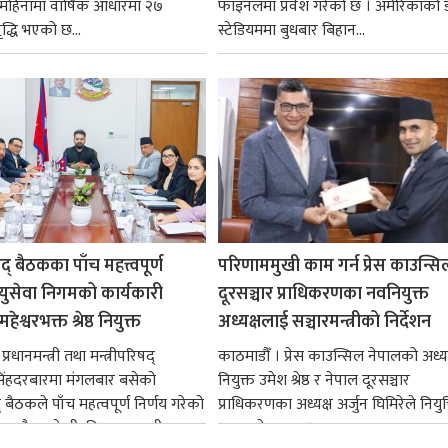
न महिनामा वार्षिक आधारमा २७
फाइनलमा प्रवेश गरेको छ । अमेरिकाको
ृद्धि भएको छ...
स्टेडियममा बुधबार बिहान...
षद् बैठकका पाँच महत्त्वपूर्ण
परिणाममुखी काम गर्न प्रेस काउन्सि
ायुसेवा निगमको कार्यकारी
दूरसञ्चार प्राधिकरणका नवनियुक्त
हेश्वरभक्त श्रेष्ठ नियुक्त
अध्यक्षलाई सञ्चारमन्त्रीको निर्देशन
्रधानमन्त्री तथा मन्त्रीपरिषद्
काठमाडौँ । प्रेस काउन्सिल नेपालको अध्य
सिंहदरबारमा मंगलबार बसेको
नियुक्त उमेश श्रेष्ठ र नेपाल दूरसञ्चार
द् बैठकले पाँच महत्वपूर्ण निर्णय गरेको
प्राधिकरणका अध्यक्ष अर्जुन घिमिरेले नियुक्
ममा बैडकले बीउबिजनसम्बन्धी...
ग्रहण गरेका छन्।...