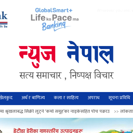
खेलकुद
अर्थ र बाणिज्य
कला र साहित्य
अपराध
सूचना प्रविधि
 लुट्ने ‘कर्मा समूह’का नाइकेसहित पाँच पक्राउ
>>
लोकतान्त्रिक मूल्य सुदृढ बनाउन