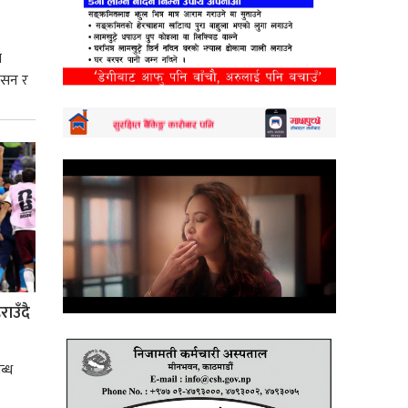
े
शासन र
्मसात्
ाउँदै
ब्ध