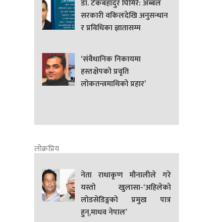
डा. टेकबहादुर घिमिरे: अब्बल
सरकारी वकिलदेखि अनुसन्धान
र प्रविधिका ज्ञातासम्म
‘संवैधानिक निकायमा
हस्तक्षेपको प्रवृति
लोकतन्त्रमाथिको प्रहार’
लोक्रप्रिय
नेता राधाकृण मौनालीले गरे
यस्तो खुलासा-‘अहिलेको
लोडसेडिङ्गको प्रमुख पात्र
हुन्,माधव नेपाल’