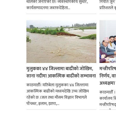
थालेको जनाएको छ। व्यवस्थापकीय सुधार,
निर्यात जु
कार्यसम्पादनमा जवाफदेहिता...
प्रतिशतले व
मुलुकका ४४ जिल्लामा बाढीको जोखिम,
मन्त्रीपरि
साना नदीमा आकस्मिक बाढीको सम्भावना
निर्णय, व
अध्यक्षमा म
काठमाडौँ। यतिबेला मुलुकका ४४ जिल्लामा
आकस्मिक बाढीको मध्यमदेखि उच्च जोखिम
काठमाडौँ । प
रहेको छ ।जल तथा मौसम विज्ञान विभागले
कार्यालय 
पाँचथर, इलाम, झापा,...
मन्त्रीपरिष
छ । यसैक्र