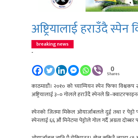
अष्ट्रियालाई हराउँदै स्पे
breaking news
-
0
Shares
काठमाडौं। २०१० को च्याम्पियन स्पेन फिफा विश्वकप २
अष्ट्रियालाई ३–० गोलले हराउँदै स्पेनले प्रि–क्वाटरफा
स्पेनको जितमा मिकेल ओयार्जाबलले दुई तथा र पेड्
स्पेनलाई ६६ औं मिनेटमा पेड्रोले गोल गर्दै अग्रता दोब्बर प
ओयार्जाबल त्यति मै रोकिएनन्। खेल सकिनै लाग्दा ८९ औं 