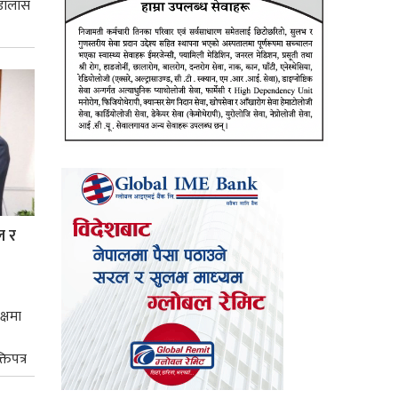
 डालास
ल र
क्षमा
तिपत्र