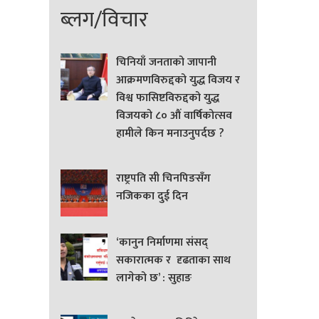
ब्लग/विचार
चिनियाँ जनताको जापानी
आक्रमणविरुद्दको युद्ध विजय र
विश्व फासिष्टविरुद्दको युद्ध
विजयको ८० औं वार्षिकोत्सव
हामीले किन मनाउनुपर्दछ ?
राष्ट्रपति सी चिनपिङसँग
नजिकका दुई दिन
‘कानुन निर्माणमा संसद्
सकारात्मक र दृढताका साथ
लागेको छ’ : सुहाङ