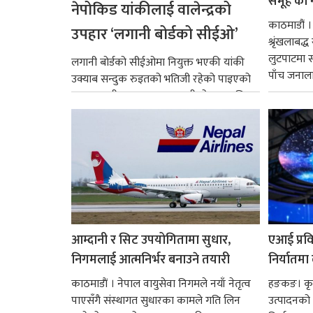
समूह’का 
नेपोकिड यांकीलाई वालेन्द्रको
काठमाडौं ।
उपहार ‘लगानी बोर्डको सीईओ’
श्रृंखलाबद
लुटपाटमा स
लगानी बोर्डको सीईओमा नियुक्त भएकी यांकी
पाँच जनालाई
उक्याब सन्दुक रुइतको भतिजी रहेको पाइएको
छ। तत्कालीन समयमा महाकालीको अञ्चलाधिश
नै बनेका जोन...
आम्दानी र सिट उपयोगितामा सुधार,
एआई प्रवि
निगमलाई आत्मनिर्भर बनाउने तयारी
निर्यातमा
काठमाडाैं । नेपाल वायुसेवा निगमले नयाँ नेतृत्व
हङकङ। कृत्
पाएसँगै संस्थागत सुधारका कामले गति लिन
उत्पादनको व