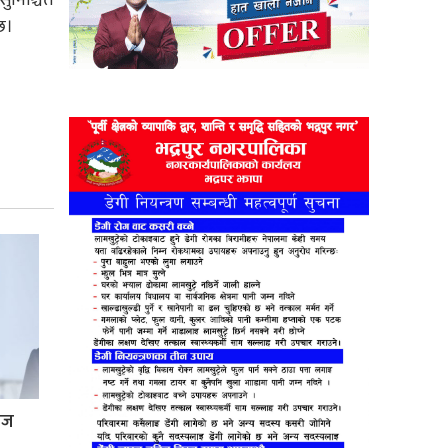
छ।
्रज