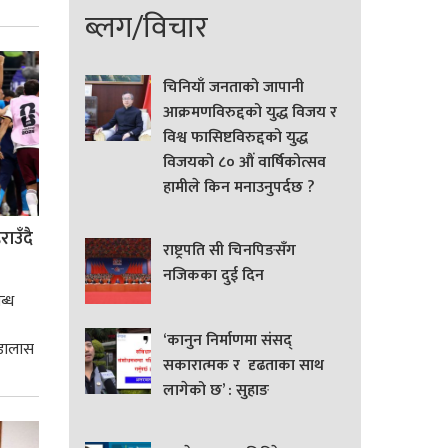
ब्लग/विचार
्मसात्
चिनियाँ जनताको जापानी
आक्रमणविरुद्दको युद्ध विजय र
विश्व फासिष्टविरुद्दको युद्ध
विजयको ८० औं वार्षिकोत्सव
हामीले किन मनाउनुपर्दछ ?
ाउँदै
राष्ट्रपति सी चिनपिङसँग
नजिकका दुई दिन
ब्ध
‘कानुन निर्माणमा संसद्
 डालास
सकारात्मक र दृढताका साथ
लागेको छ’ : सुहाङ