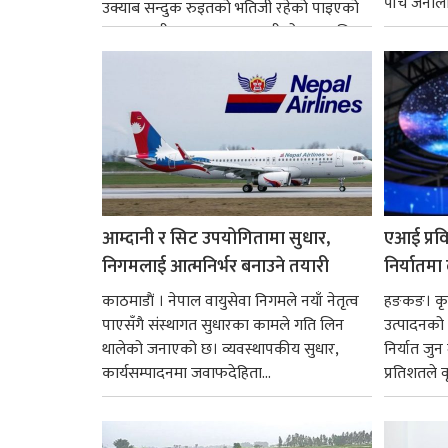
पाँच जनालाई
उक्याब सन्दुक रुइतको भतिजी रहेको पाइएको
छ। तत्कालीन समयमा महाकालीको अञ्चलाधिश
नै बनेका जोन...
आम्दानी र सिट उपयोगितामा सुधार,
एआई प्रवि
निगमलाई आत्मनिर्भर बनाउने तयारी
निर्यातमा
काठमाडाैं । नेपाल वायुसेवा निगमले नयाँ नेतृत्व
हङकङ। कृत्
पाएसँगै संस्थागत सुधारका कामले गति लिन
उत्पादनको व
थालेको जनाएको छ। व्यवस्थापकीय सुधार,
निर्यात जु
कार्यसम्पादनमा जवाफदेहिता...
प्रतिशतले व