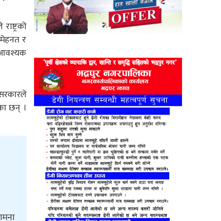
राष्ट्रको
 मेहनत र
ल आवश्यक
 सरकारले
का छन् ।
कामना