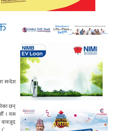
्त
ा सन्देश
गरेका छन्
्छौं । यस
ा वावजुद
 ।’