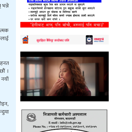
भन्ने
ात्मक
रुलाई
मेहनत
छौं ।
 नयाँ
होइन,
्दुमा