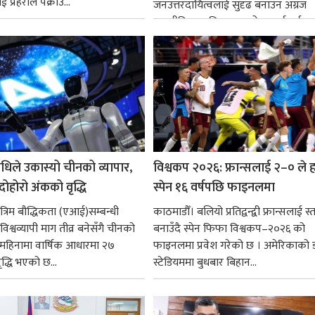
 प्रहरीले पक्राउ...
जनउत्तरदायित्वलाई सुदृढ बनाउन अग्रज
राजनीतिक व्यक्तित्वहरूको आदर्शलाई आत
गर्न आवश्यक...
धिले उकास्यो चीनको व्यापार,
विश्वकप २०२६: फ्रान्सलाई २–० ले हर
 दोहोरो अंकको वृद्धि
स्पेन १६ वर्षपछि फाइनलमा
रिम बौद्धिकता (एआई)सम्बन्धी
काठमाडौँ। बलियो प्रतिद्वन्द्वी फ्रान्सलाई स्त
िश्वव्यापी माग तीव्र बनेसँगै चीनको
बनाउँदै स्पेन फिफा विश्वकप–२०२६ को
न महिनामा वार्षिक आधारमा २७
फाइनलमा प्रवेश गरेको छ । अमेरिकाको
ृद्धि भएको छ...
स्टेडियममा बुधबार बिहान...