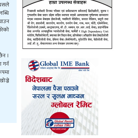
यसले
लब्धि
्याउन
गरेको
छैन ।
 गर्न
रूपमा
ज्ने