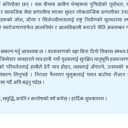
िरहेका छन् । यस वीचमा ग्रामीण भेगहरूमा पुगिरहेको पूर्वाधार, 
ाव र सामाजिक सेवा प्रणालीमा भएका सुधार लोकतान्त्रिक प्रणालीका उप
 । उनीहरूको जोश, जाँगर र सिर्जनशीलतालाई राष्ट्र निर्माणको मूलधारमा ल
 र स्वरोजगारमार्फत आत्मनिर्भर र आत्मविश्वासी बनाउने नीति अवलम्बन 
राख्ने संकल्प गर्नु आवश्यक छ । वातावरणको रक्षा बिना दिगो विकास सम्भव 
म्मेवार व्यवहारले मात्र हामी नयाँ पुस्तालाई सुरक्षित मातृभूमि हस्तान्तरण
ो परिवर्तनलाई हामीले हेर्ने मात्र होइन, त्यसलाई अँगाल्ने, उत्सवको 
कल्प लिनुपर्छ । निराशा फैलाएर मुलुकलाई गलत बाटोमा लैजान खो
भरोसा गर्दै अघि बढ्नु पर्दछ ।
, समृद्धि, प्रगति र सन्तोषको वर्ष बनोस् । हार्दिक शुभकामना ।