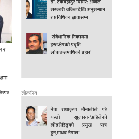
डा. टेकबहादुर घिमिरे: अब्बल
सरकारी वकिलदेखि अनुसन्धान
र प्रविधिका ज्ञातासम्म
‘संवैधानिक निकायमा
हस्तक्षेपको प्रवृति
ल र
लोकतन्त्रमाथिको प्रहार’
क्षमा
तिपत्र
लोक्रप्रिय
नेता राधाकृण मौनालीले गरे
यस्तो खुलासा-‘अहिलेको
लोडसेडिङ्गको प्रमुख पात्र
हुन्,माधव नेपाल’