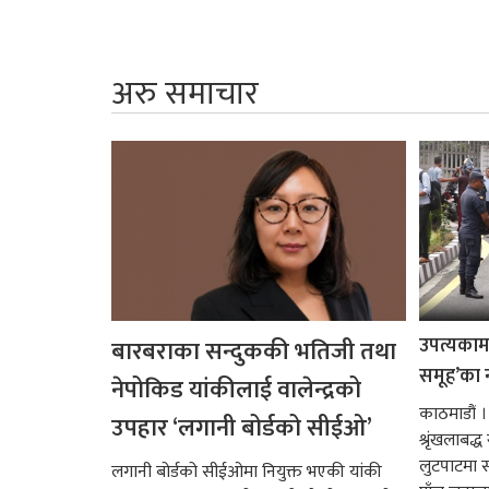
अरु समाचार
उपत्यकामा 
बारबराका सन्दुककी भतिजी तथा
समूह’का 
नेपोकिड यांकीलाई वालेन्द्रको
काठमाडौं ।
उपहार ‘लगानी बोर्डको सीईओ’
श्रृंखलाबद
लुटपाटमा स
लगानी बोर्डको सीईओमा नियुक्त भएकी यांकी