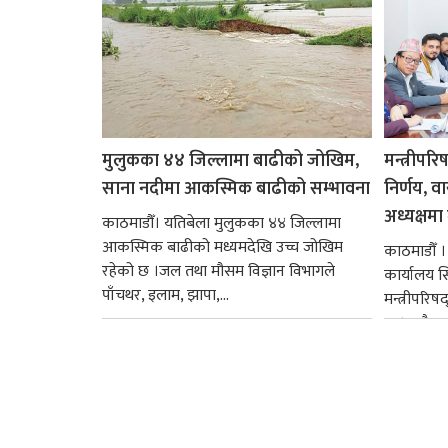
मुलुकका ४४ जिल्लामा बाढीको जोखिम,
मन्त्रीपरि
साना नदीमा आकस्मिक बाढीको सम्भावना
निर्णय, व
अध्यक्षमा म
काठमाडौँ। यतिबेला मुलुकका ४४ जिल्लामा
आकस्मिक बाढीको मध्यमदेखि उच्च जोखिम
काठमाडौँ । प
रहेको छ ।जल तथा मौसम विज्ञान विभागले
कार्यालय 
पाँचथर, इलाम, झापा,...
मन्त्रीपरिष
छ । यसैक्र