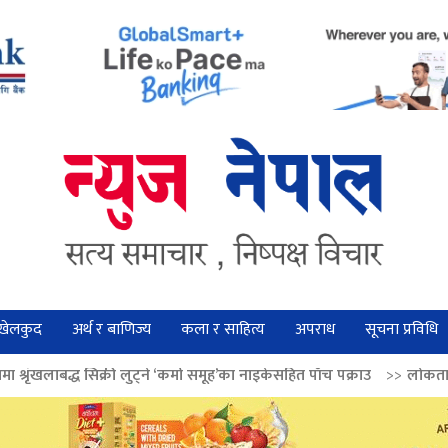
खेलकुद
अर्थ र बाणिज्य
कला र साहित्य
अपराध
सूचना प्रविधि
 लुट्ने ‘कर्मा समूह’का नाइकेसहित पाँच पक्राउ
>>
लोकतान्त्रिक मूल्य सुदृढ बनाउ